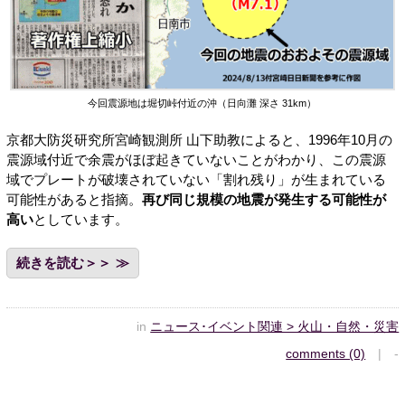
今回震源地は堀切峠付近の沖（日向灘 深さ 31km）
京都大防災研究所宮崎観測所 山下助教によると、1996年10月の
震源域付近で余震がほぼ起きていないことがわかり、この震源
域でプレートが破壊されていない「割れ残り」が生まれている
可能性があると指摘。
再び同じ規模の地震が発生する可能性が
高い
としています。
続きを読む＞＞
in
ニュース･イベント関連 > 火山・自然・災害
comments (0)
| -