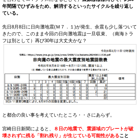
年間隔でひずみをため、解消するといったサイクルを繰り返し
ている。
先日8月8日に日向灘地震(Ｍ７．１)が発生、余震も少し落ついて
きたので、このまま今回の日向灘地震は一旦収束、（南海トラ
フは別として）再び30年は大丈夫かな？
と都合の良い事を考えていたところ・・さにあらず。
宮崎日日新聞によると、
８日の地震で、震源域のプレートが破
壊されずに残る「割れ残り」が生じている可能性がある
こと