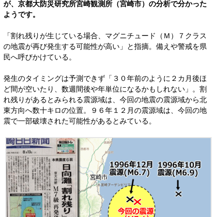
が、京都大防災研究所宮崎観測所（宮崎市）の分析で分かった
ようです。
「割れ残りが生じている場合、マグニチュード（Ｍ）７クラス
の地震が再び発生する可能性が高い」と指摘。備えや警戒を県
民へ呼びかけている。
発生のタイミングは予測できず「３０年前のように２カ月後ほ
ど間が空いたり、数週間後や年単位になるかもしれない」。割
れ残りがあるとみられる震源域は、今回の地震の震源域から北
東方向へ数十キロの位置。９６年１２月の震源域は、今回の地
震で一部破壊された可能性があるとみている。