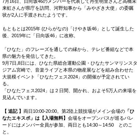
7月16日、日向坂46のメンバーを代表して丹生明里さんと高橋未
来虹さんが県庁を訪問、河野知事から「みやざき大使」の委嘱
状が2人に手渡されたようです。
もともとは2015年 (ひらがなの)「けやき坂46」として誕生した
後、2019年に「日向坂46」に改称。
「ひなた」のフレーズを通しての縁から、テレビ番組などで本
県の魅力を発信してきた。
9月7日,8日には、ひなた県総合運動公園・ひなたサンマリンスタ
ジアム宮崎で、音楽ライブと本県の物産展などを組み合わせた
大規模イベント「ひなたフェス2024」の開催が予定されてい
る。
「ひなたフェス2024」は２日間、開かれ、およそ5万人の来場を
見込んでいます。
【 追記 】
両日10:00-20:00。第2陸上競技場がメイン会場の
「ひ
なたエキスポ」は【入場無料】
会場をオープンバスが巡るパレ
ードにはメンバー全員が参加、両日とも14:30～14:50 とのこ
と。