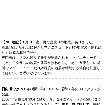
【 9/1 追記 】
8月31日夜、再び震度３の地震がありました。
震源地は、8月8日に起きたマグニチュード7.1の地震の「割れ残
り」領域の北側で発生。
専門家は、「割れ残りで発生が懸念される、マグニチュード
（Ｍ）７クラスの地震の前震かはわからないが、今後もこの場
所でマグニチュード4から5程度の地震が継続する場合は注意し
てほしい」と呼びかけています。
日向灘では
1931年(昭和6年)、1961年(昭和36年)にＭ７クラスが
発生。
1996年(昭和41年)l0月にＭ６．９、l2月にＭ６．７が発生（２つ
を合わせてＭ７クラスになるとして）
震源はほぼ同じで、約30