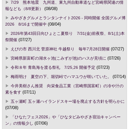
7/29 熊本地震 九州道、東九州自動車道など宮崎県関連の情
報なども（8/8更新）
(08/08)
みやざきグルメとランタンナイト2026 - 同時開催 全国グルメ博
2026 8/16まで開催中
(08/04)
2026年第43回日向ひょとこ夏祭り 7/31(金)前夜祭、8/1(土)本
祭開催
(07/27)
えびの市 西川北 菅原神社 牛越祭り 毎年7月28日開催
(07/27)
宮崎県新富町の湖水ヶ池(こみずが池)のハスが見頃に
(07/26)
令和８年 青島海を渡る祭礼 7/25,26 開催予定
(07/23)
梅雨明け 夏空の下、堀切峠でハマユウが咲いていた。
(07/14)
今井美樹さん推奨 向栄食品工業（宮崎県国富町）の冷や汁の
素を食す
(07/11)
五ヶ瀬町 五ヶ瀬ハイランドスキー場を廃止する方針を明らかに
(07/08)
「ひなたフェス2026」や「ひなタビみやざき宿泊キャンペー
ン」の情報少し
(07/06)