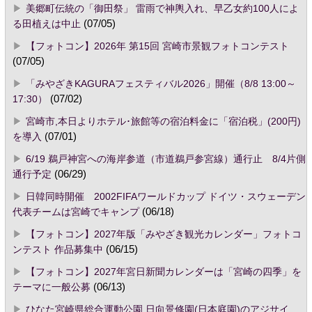
美郷町伝統の「御田祭」 雷雨で神輿入れ、早乙女約100人によ
る田植えは中止
(07/05)
【フォトコン】2026年 第15回 宮崎市景観フォトコンテスト
(07/05)
「みやざきKAGURAフェスティバル2026」開催（8/8 13:00～
17:30）
(07/02)
宮崎市,本日よりホテル･旅館等の宿泊料金に「宿泊税」(200円)
を導入
(07/01)
6/19 鵜戸神宮への海岸参道（市道鵜戸参宮線）通行止 8/4片側
通行予定
(06/29)
日韓同時開催 2002FIFAワールドカップ ドイツ・スウェーデン
代表チームは宮崎でキャンプ
(06/18)
【フォトコン】2027年版「みやざき観光カレンダー」フォトコ
ンテスト 作品募集中
(06/15)
【フォトコン】2027年宮日新聞カレンダーは「宮崎の四季」を
テーマに一般公募
(06/13)
ひなた宮崎県総合運動公園 日向景修園(日本庭園)のアジサイ