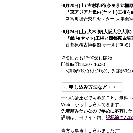
8月20日(土) 吉村和昭(奈良県立橿
「東アジアと畿内(ヤマト)王権
新富町総合交流センター 大集会室(
9月24日(土) 犬木 努(大阪大谷大学)
「畿内(ヤマト)王権と西都原古
西都原考古博物館 ホール(200名)
※各回とも13:00受付開始
開催時間13:30～16:30
<講演90分(休憩10分)、対談(60分
申し込み方法など・・
一つの講座だでも参加ＯＫ、無料・
Web上から申し込みできます。
先着順みたいなので早めに応募した
詳細は、当サイト内、
記紀編さん1
当方も早速申し込みました(^^)