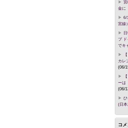
宮
金に「
6
宮線
日
プ 
でキ
【
カレ
(06/1
【
ーは
(06/1
ひ
(日
コメ