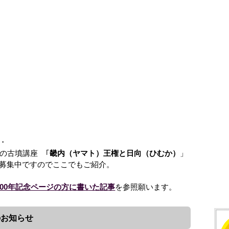
・
の古墳講座 ｢
畿内（ヤマト）王権と日向（ひむか）
」
募集中ですのでここでもご紹介。
300年記念ページの方に書いた記事
を参照願います。
のお知らせ