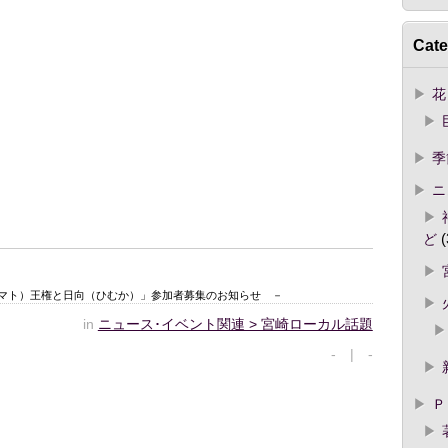
Cate
花
季
ニ
ど
(
ヤマト）王権と日向（ひむか）」参加者募集のお知らせ －
in
ニュース･イベント関連 > 宮崎ローカル話題
- | -
Ｐ