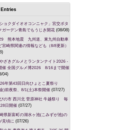
Entries
ショクダイオオコンニャク」宮交ボタ
クガーデン青島でもうじき開花
(08/08)
/29 熊本地震 九州道、東九州自動車
ど宮崎県関連の情報なども（8/8更新）
8)
やざきグルメとランタンナイト2026 -
催 全国グルメ博2026 8/16まで開催
8/04)
026年第43回日向ひょとこ夏祭り
1(金)前夜祭、8/1(土)本祭開催
(07/27)
びの市 西川北 菅原神社 牛越祭り 毎
28日開催
(07/27)
崎県新富町の湖水ヶ池(こみずが池)の
が見頃に
(07/26)