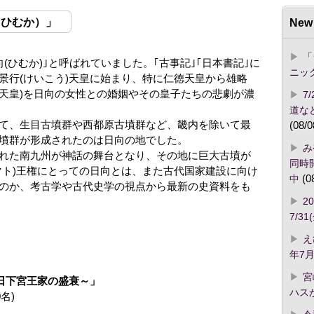
（ひむか）」
New 
「
(ひむか)｣と呼ばれていました。｢古事記｣｢日本書記｣に
ニッ
景行(けいこう)天皇に始まり、特に仁徳天皇から雄略
(天皇)を日向の女性との婚姻やその皇子たちの悲劇が濃
7
道な
て、生目古墳群や西都原古墳群など、畿内を除いて最
(08/0
墳群が形成されたのは日向の地でした。
み
れた南九州が神話の舞台となり、その地に巨大古墳が
同時開
マト)王権にとっての日向とは、また古代国家建設に向け
中
(0
のか、考古学や古代史学の視点から最新の史資料をも
2
7/3
え
年7月
宮
～日下宮王家の盛衰～」
ハス
名)