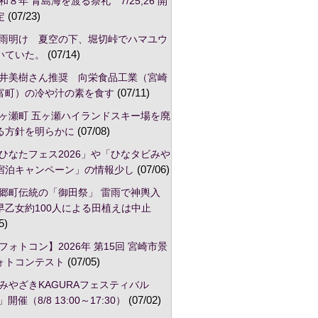
和８年 青島海を渡る祭礼 7/25,26 開
定
(07/23)
雨明け 夏空の下、堀切峠でハマユウ
いていた。
(07/14)
井美樹さん推奨 向栄食品工業（宮崎
富町）の冷や汁の素を食す
(07/11)
ヶ瀬町 五ヶ瀬ハイランドスキー場を廃
る方針を明らかに
(07/08)
ひなたフェス2026」や「ひなタビみや
宿泊キャンペーン」の情報少し
(07/06)
郷町伝統の「御田祭」 雷雨で神輿入
早乙女約100人による田植えは中止
5)
フォトコン】2026年 第15回 宮崎市景
ォトコンテスト
(07/05)
みやざきKAGURAフェスティバル
」開催（8/8 13:00～17:30）
(07/02)