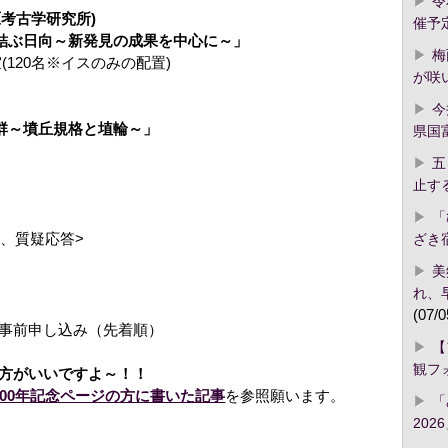
令
原考古学研究所)
催予
を結ぶ日向～新発見の成果を中心に～」
梅
120名※イスのみの配置)
が咲
今
墳群～墳丘規格と埴輪～」
県国
五
止す
「
)、質疑応答>
ざき
美
れ、
(07/0
事前申し込み（先着順）
【
観フ
方がいいですよ～！！
300年記念ページの方に書いた記事
を参照願います。
「
2026