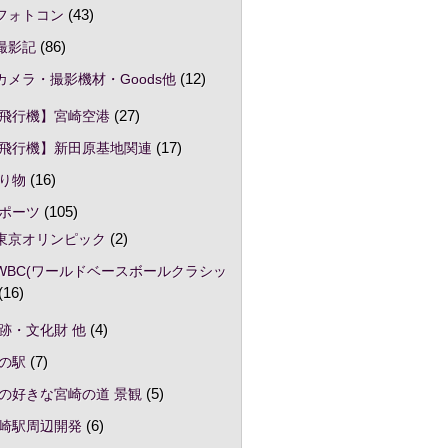
フォトコン
(43)
撮影記
(86)
カメラ・撮影機材・Goods他
(12)
飛行機】宮崎空港
(27)
飛行機】新田原基地関連
(17)
り物
(16)
ポーツ
(105)
東京オリンピック
(2)
WBC(ワールドベースボールクラシッ
(16)
跡・文化財 他
(4)
の駅
(7)
の好きな宮崎の道 景観
(5)
崎駅周辺開発
(6)