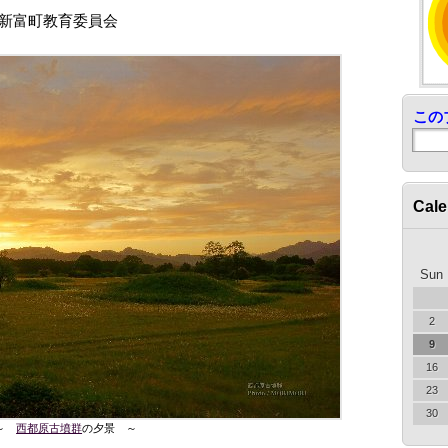
新富町教育委員会
この
Cale
Sun
2
9
16
23
30
～
西都原古墳群
の夕景 ～