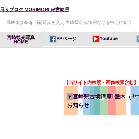
日々ブログ MORIMORI ＠宮崎県
高解像(1920pix幅)写真を交え 宮崎県観光/情報などを中心に紹介
宮崎観光写真
Youtube
FBページ
HOME
【当サイト内検索・画像検索含む】
▼
宮崎県古墳講座｢畿内（ヤ
お知らせ