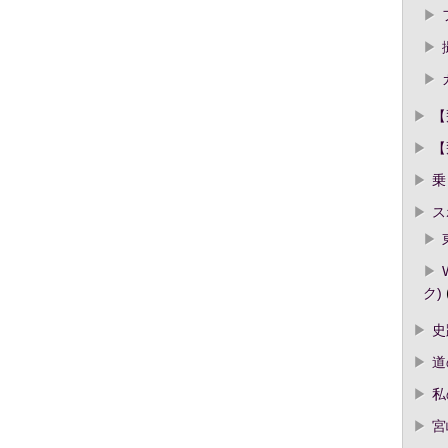
【
【
乗
ス
ク)
史
道
私
宮