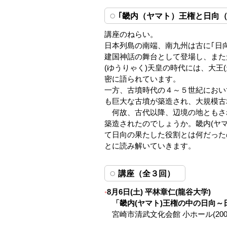
｢畿内（ヤマト）王権と日向
講座のねらい。
日本列島の南端、南九州は古に｢日向
建国神話の舞台として登場し、また
(ゆうりゃく)天皇の時代には、大王
密に語られています。
一方、古墳時代の４～５世紀におい
も巨大な古墳が築造され、大規模古
何故、古代以降、辺境の地ともさ
築造されたのでしょうか。畿内(ヤ
て日向の果たした役割とは何だった
とに読み解いていきます。
講座（全３回）
8月6日(土) 平林章仁(龍谷大学)
「畿内(ヤマト)王権の中の日向
宮崎市清武文化会館 小ホール(200