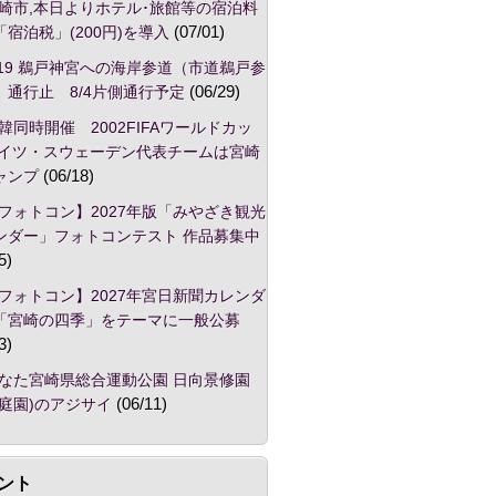
崎市,本日よりホテル･旅館等の宿泊料
宿泊税」(200円)を導入
(07/01)
/19 鵜戸神宮への海岸参道（市道鵜戸参
）通行止 8/4片側通行予定
(06/29)
韓同時開催 2002FIFAワールドカッ
ドイツ・スウェーデン代表チームは宮崎
ャンプ
(06/18)
フォトコン】2027年版「みやざき観光
ンダー」フォトコンテスト 作品募集中
5)
フォトコン】2027年宮日新聞カレンダ
「宮崎の四季」をテーマに一般公募
3)
なた宮崎県総合運動公園 日向景修園
本庭園)のアジサイ
(06/11)
ント