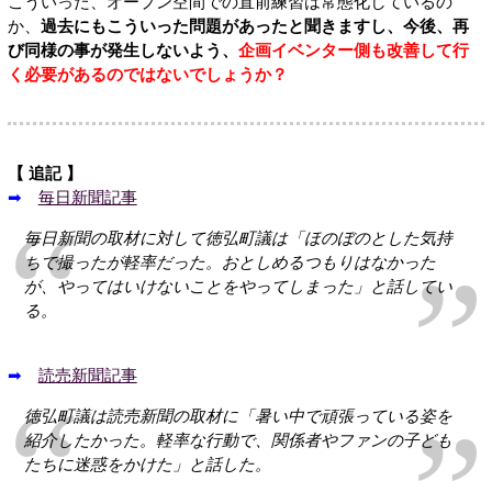
こういった、オープン空間での直前練習は常態化しているの
か、
過去にもこういった問題があったと聞きますし、今後、再
び同様の事が発生しないよう、
企画イベンター側も改善して行
く必要があるのではないでしょうか？
【 追記 】
➡
毎日新聞記事
毎日新聞の取材に対して徳弘町議は「ほのぼのとした気持
ちで撮ったが軽率だった。おとしめるつもりはなかった
が、やってはいけないことをやってしまった」と話してい
る。
➡
読売新聞記事
徳弘町議は読売新聞の取材に「暑い中で頑張っている姿を
紹介したかった。軽率な行動で、関係者やファンの子ども
たちに迷惑をかけた」と話した。