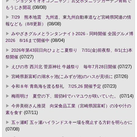
「ショクダイオオコンニャク」宮交ボタニックガーデン青島で
もうじき開花
(08/08)
7/29 熊本地震 九州道、東九州自動車道など宮崎県関連の情
報なども（8/8更新）
(08/08)
みやざきグルメとランタンナイト2026 - 同時開催 全国グルメ博
2026 8/16まで開催中
(08/04)
2026年第43回日向ひょとこ夏祭り 7/31(金)前夜祭、8/1(土)本
祭開催
(07/27)
えびの市 西川北 菅原神社 牛越祭り 毎年7月28日開催
(07/27)
宮崎県新富町の湖水ヶ池(こみずが池)のハスが見頃に
(07/26)
令和８年 青島海を渡る祭礼 7/25,26 開催予定
(07/23)
梅雨明け 夏空の下、堀切峠でハマユウが咲いていた。
(07/14)
今井美樹さん推奨 向栄食品工業（宮崎県国富町）の冷や汁の
素を食す
(07/11)
五ヶ瀬町 五ヶ瀬ハイランドスキー場を廃止する方針を明らかに
(07/08)