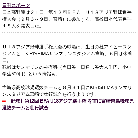
日刊スポーツ
日本高野連は２１日、第１２回ＢＦＡ Ｕ１８アジア野球選手
権大会（９月３～９日、宮崎）に参加する、高校日本代表選手
１８人を発表した。
Ｕ１８アジア野球選手権大会の球場は、生目の杜アイビースタ
ジアムと、KIRISHIMAサンマリンスタジアム宮崎。６日は休養
日。
観戦はサンマリンのみ有料（当日券一日通し券大人千円、小中
学生500円）という情報も。
宮崎県高校球児選抜チームと８月３１日にKIRISHIMAサンマリ
ンスタジアム宮崎で壮行試合を行うようです。
➡
野球】第12回 BFA U18アジア選手権 を前に宮崎県高校球児
選抜チームと壮行試合