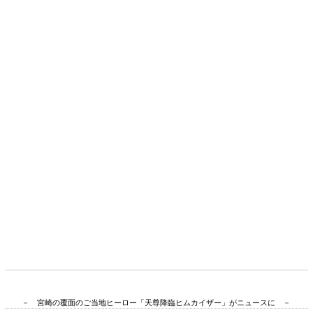
－ 宮崎の覆面のご当地ヒーロー「天尊降臨ヒムカイザー」がニュースに －