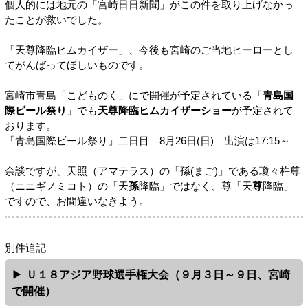
個人的には地元の「宮崎日日新聞」がこの件を取り上げなかっ
たことが救いでした。
「天尊降臨ヒムカイザー」、今後も宮崎のご当地ヒーローとし
てがんばってほしいものです。
宮崎市青島「こどものく」にで開催が予定されている「
青島国
際ビール祭り
」でも
天尊降臨ヒムカイザーショー
が予定されて
おります。
「青島国際ビール祭り」二日目 8月26日(日) 出演は17:15～
余談ですが、天照（アマテラス）の「孫(まご)」である瓊々杵尊
（ニニギノミコト）の「天
孫
降臨」ではなく、尊「天
尊
降臨」
ですので、お間違いなきよう。
別件追記
Ｕ１８アジア野球選手権大会（９月３日～９日、宮崎
で開催）