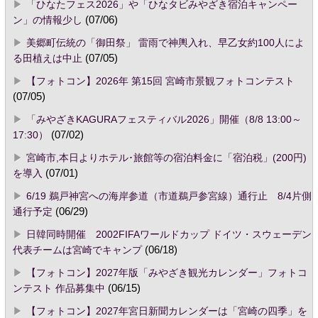
「ひなたフェス2026」や「ひなタビみやざき宿泊キャンペー
ン」の情報少し
(07/06)
美郷町伝統の「御田祭」 雷雨で神輿入れ、早乙女約100人によ
る田植えは中止
(07/05)
【フォトコン】2026年 第15回 宮崎市景観フォトコンテスト
(07/05)
「みやざきKAGURAフェスティバル2026」開催（8/8 13:00～
17:30）
(07/02)
宮崎市,本日よりホテル･旅館等の宿泊料金に「宿泊税」(200円)
を導入
(07/01)
6/19 鵜戸神宮への海岸参道（市道鵜戸参宮線）通行止 8/4片側
通行予定
(06/29)
日韓同時開催 2002FIFAワールドカップ ドイツ・スウェーデン
代表チームは宮崎でキャンプ
(06/18)
【フォトコン】2027年版「みやざき観光カレンダー」フォトコ
ンテスト 作品募集中
(06/15)
【フォトコン】2027年宮日新聞カレンダーは「宮崎の四季」を