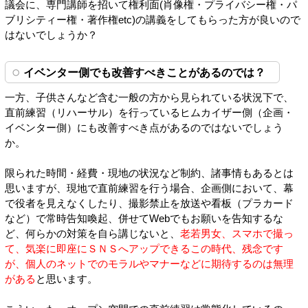
議会に、専門講師を招いて権利面(肖像権・プライバシー権・パ
ブリシティー権・著作権etc)の講義をしてもらった方が良いので
はないでしょうか？
イベンター側でも改善すべきことがあるのでは？
一方、子供さんなど含む一般の方から見られている状況下で、
直前練習（リハーサル）を行っているヒムカイザー側（企画・
イベンター側）にも改善すべき点があるのではないでしょう
か。
限られた時間・経費・現地の状況など制約、諸事情もあるとは
思いますが、現地で直前練習を行う場合、企画側において、幕
で役者を見えなくしたり、撮影禁止を放送や看板（プラカード
など）で常時告知喚起、併せてWebでもお願いを告知するな
ど、何らかの対策を自ら講じないと、
老若男女、スマホで撮っ
て、気楽に即座にＳＮＳへアップできるこの時代、残念です
が、個人のネットでのモラルやマナーなどに期待するのは無理
がある
と思います。