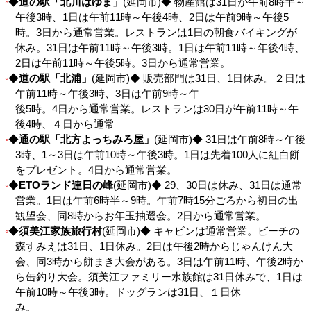
◆
道の駅「北川はゆま」
(延岡市)◆ 物産館は31日が午前8時半～
午後3時、1日は午前11時～午後4時、2日は午前9時～午後5
時。3日から通常営業。レストランは1日の朝食バイキングが
休み。31日は午前11時～午後3時。1日は午前11時～年後4時、
2日は午前11時～午後5時。3日から通常営業。
◆
道の駅「北浦」
(延岡市)◆ 販売部門は31日、1日休み。２日は
午前11時～午後3時、3日は午前9時～午
後5時。4日から通常営業。レストランは30日が午前11時～午
後4時、４日から通常
◆
通の駅「北方よっちみろ屋」
(延岡市)◆ 31日は午前8時～午後
3時、1～3日は午前10時～午後3時。1日は先着100人に紅白餅
をプレゼント。4日から通常営業。
◆
ETOランド連日の峰
(延岡市)◆ 29、30日は休み、31日は通常
営業。1日は午前6時半～9時。午前7時15分ごろから初日の出
観望会、同8時からお年玉抽選会。2日から通常営業。
◆
須美江家族旅行村
(延岡市)◆ キャビンは通常営業。ビーチの
森すみえは31日、1日休み。2日は午後2時からじゃんけん大
会、同3時から餅まき大会がある。3日は午前11時、午後2時か
ら缶釣り大会。須美江ファミリー水族館は31日休みで、1日は
午前10時～午後3時。ドッグランは31日、１日休
み。