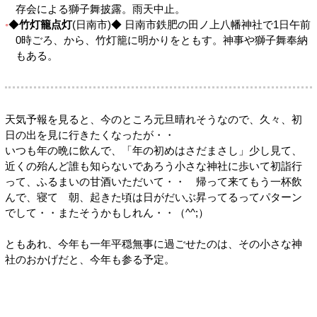
存会による獅子舞披露。雨天中止。
◆
竹灯籠点灯
(日南市)◆ 日南市鉄肥の田ノ上八幡神社で1日午前
0時ごろ、から、竹灯籠に明かりをともす。神事や獅子舞奉納
もある。
天気予報を見ると、今のところ元旦晴れそうなので、久々、初
日の出を見に行きたくなったが・・
いつも年の晩に飲んで、「年の初めはさだまさし」少し見て、
近くの殆んど誰も知らないであろう小さな神社に歩いて初詣行
って、ふるまいの甘酒いただいて・・ 帰って来てもう一杯飲
んで、寝て 朝、起きた頃は日がだいぶ昇ってるってパターン
でして・・またそうかもしれん・・（^^;）
ともあれ、今年も一年平穏無事に過ごせたのは、その小さな神
社のおかげだと、今年も参る予定。