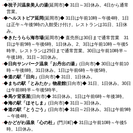
◆
祝子川温泉美人の湯
(延岡市)◆ 31日～3日休み。4日から通常
営業。
◆
ヘルストピア延岡
(延岡市)◆ 31日は午前10時～午後4時、1日
は正午～午後9時の入館受け付け。レストランは31日、1日休
み。
◆
きたうらら海市場
(延岡市)◆ 直売所は30日まで通常営業 31
日は午前9時～午後6時。1日休み。2、3日は午前10時～午後5
時半。レストランは29日まで通常営業。30日は午前10時半～
午後1時。31日～3日休み。
◆
日向サンバーク温泉「お丹出の湯」
(日向市)◆ 30日は午前10
時～午後8時。31日休み。1日は午前6時～午後5時。
◆
道の駅「日向」
(日向市)◆ 31日、1日休み。
◆
まちの駅「とみたか」物産館
(日向市)◆ 31日、1日休み。30日
は午前8時半～午後5時半。
◆
馬ケ背茶屋
(日向市)◆ 31日休み。1日は午前6時～年後3時。
◆
海の駅「ほそしま」
(日向市)◆ 31日～3日休み。
◆
道の駅「とうごう」
(日向市)◆ 31日～2日休み。3日は午前9時
～午後4時。
◆
かどがわ温泉「心の杜」
(門川町)◆ 31日は午前10時～午後5
時。1日休み。