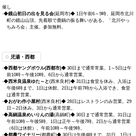
催し
◆
鏡山初日の出を見る会
(延岡市)◆ 1日午前6～9時、延岡市北川
町の鏡山山頂。先着順で鹿鍋の振る舞いがある。「北川やっ
ちみろ会」主催。参加無料。
児湯・西都
◆
西都ヤングボウル(西都市)
◆ 30日まで通常常葉。1～5日は午
前10時～午後10時。6日から通常営業。
◆
西米良温泉ゆた～と
(西米良村)◆ 31日は食堂を休み、入浴は
午後6時まで。1日は休館。2日は午前7時から入浴でき、食堂
は通常営業。
◆
おがわ作小屋村
(西米良村)◆ 28日はレストランのみ営業。29
日～2日休み。3日から通常営業。
◆
高鍋温泉めいりんの湯
(高鍋町)◆ 30日まで通常営業。31日は
午前10時～午後5時、1日は正午～午後7時。2日から通常営業
（6日は休館）。午前10時～午後9時。
◆
都農ワイナリー
(都農町)◆ 30日は午後4時まで。31日、1日は