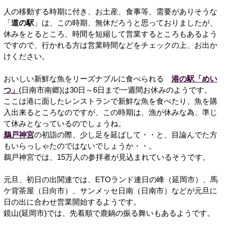
人の移動する時期に付き、お土産、食事等、需要がありそうな
「
道の駅
」は、この時期、無休だろうと思っておりましたが、
休みをとるところ、時間を短縮して営業するところもあるよう
ですので、行かれる方は営業時間などをチェックの上、お出か
けください。
おいしい新鮮な魚をリーズナブルに食べられる
港の駅「めい
つ」
(日南市南郷)は30日～6日まで一週間お休みのようです。
ここは港に面したレンストランで新鮮な魚を食べたり、魚を購
入出来るところなのですが、この時期は、漁が休みな為、準じ
て休みとなっているのでしょうね。
鵜戸神宮
の初詣の際、少し足を延ばして・・と、目論んでた方
もいらっしゃたのではないでしょうか・・。
鵜戸神宮では、15万人の参拝者が見込まれているそうです。
元旦、初日の出関連では、ETOランド連日の峰（延岡市）、馬
ケ背茶屋（日向市）、サンメッセ日南（日南市）などが元旦に
日の出に合わせ営業開始するようです。
鏡山(延岡市)では、先着順で鹿鍋の振る舞いもあるようです。