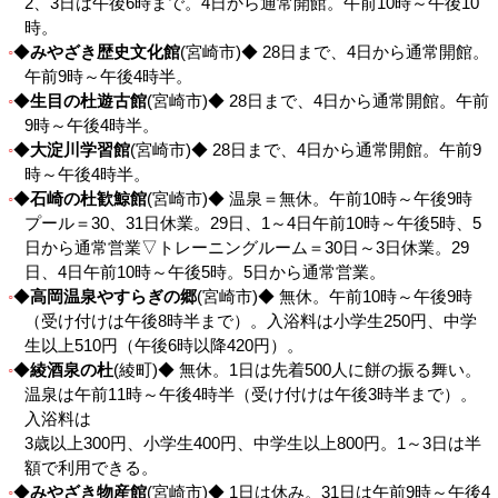
2、3日は午後6時まで。4日から通常開館。午前10時～午後10
時。
◆
みやざき歴史文化館
(宮崎市)◆ 28日まで、4日から通常開館。
午前9時～午後4時半。
◆
生目の杜遊古館
(宮崎市)◆ 28日まで、4日から通常開館。午前
9時～午後4時半。
◆
大淀川学習館
(宮崎市)◆ 28日まで、4日から通常開館。午前9
時～午後4時半。
◆
石崎の杜歓鯨館
(宮崎市)◆ 温泉＝無休。午前10時～午後9時
プール＝30、31日休業。29日、1～4日午前10時～午後5時、5
日から通常営業▽トレーニングルーム＝30日～3日休業。29
日、4日午前10時～午後5時。5日から通常営業。
◆
高岡温泉やすらぎの郷
(宮崎市)◆ 無休。午前10時～午後9時
（受け付けは午後8時半まで）。入浴料は小学生250円、中学
生以上510円（午後6時以降420円）。
◆
綾酒泉の杜
(綾町)◆ 無休。1日は先着500人に餅の振る舞い。
温泉は午前11時～午後4時半（受け付けは午後3時半まで）。
入浴料は
3歳以上300円、小学生400円、中学生以上800円。1～3日は半
額で利用できる。
◆
みやざき物産館
(宮崎市)◆ 1日は休み。31日は午前9時～午後4