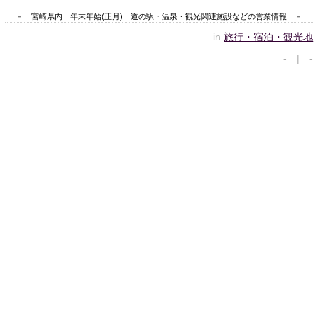
－ 宮崎県内 年末年始(正月) 道の駅・温泉・観光関連施設などの営業情報 －
in
旅行・宿泊・観光地
- | -