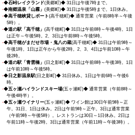
◆
石峠レイクランド
(美郷町)◆ 31日は午後7時まで。
◆
南郷温泉「山霧」
(美郷町)◆ 31日は午後5時まで。1日休み。
◆
高千穂峡貸しボート
(高千穂町)◆ 通常営業（午前8時半～午後
5時）。
◆
道の駅「高千穂」
(高千穂町)◆ 31日は午前8時～午後4時。1日
は正午～午後5時。2、3日は午前8時～午後5時。
◆
高千穂がまだせ市場・鬼八の蔵
(高千穂町)◆ 31日は午前9時～
午後1時。1日は正午から午後2時。2、3、4日は午前10時～午
後2時。
◆
道の駅「青雲橋」
(日之影町)◆ 31日は午前8時～午後3時。1日
は午前10時～午後5時。
◆
日之影温泉駅
(日之影町)◆ 31日休み。1日は午前6時～午後6
時。
◆
五ヶ瀬ハイランドスキー場
(五ヶ瀬町)◆ 通常営業（午前8時～
午後4時半）。
◆
五ヶ瀬ウイナリー
(五ヶ瀬町)◆ ワイン館は30日午前9時～正
午。31日、1日は休み。2日は午前9時～正午。3日は通常営業
（午前9時～午後5時）。レストランは30日～1日休み。2日は
午前11時～午後2時。3日は通常営業（午前11時～午後3時）。