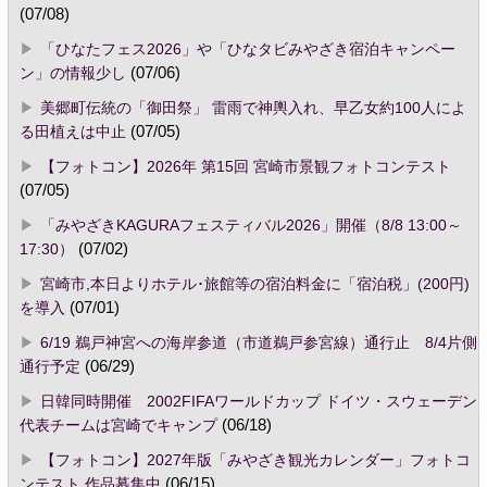
(07/08)
「ひなたフェス2026」や「ひなタビみやざき宿泊キャンペー
ン」の情報少し
(07/06)
美郷町伝統の「御田祭」 雷雨で神輿入れ、早乙女約100人によ
る田植えは中止
(07/05)
【フォトコン】2026年 第15回 宮崎市景観フォトコンテスト
(07/05)
「みやざきKAGURAフェスティバル2026」開催（8/8 13:00～
17:30）
(07/02)
宮崎市,本日よりホテル･旅館等の宿泊料金に「宿泊税」(200円)
を導入
(07/01)
6/19 鵜戸神宮への海岸参道（市道鵜戸参宮線）通行止 8/4片側
通行予定
(06/29)
日韓同時開催 2002FIFAワールドカップ ドイツ・スウェーデン
代表チームは宮崎でキャンプ
(06/18)
【フォトコン】2027年版「みやざき観光カレンダー」フォトコ
ンテスト 作品募集中
(06/15)