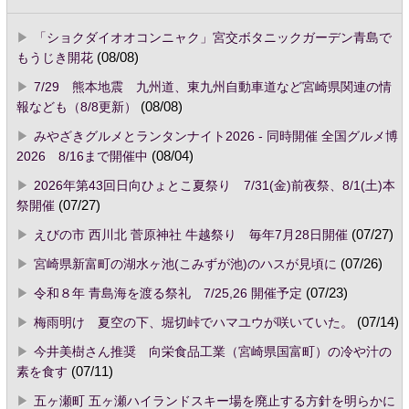
「ショクダイオオコンニャク」宮交ボタニックガーデン青島で
もうじき開花
(08/08)
7/29 熊本地震 九州道、東九州自動車道など宮崎県関連の情
報なども（8/8更新）
(08/08)
みやざきグルメとランタンナイト2026 - 同時開催 全国グルメ博
2026 8/16まで開催中
(08/04)
2026年第43回日向ひょとこ夏祭り 7/31(金)前夜祭、8/1(土)本
祭開催
(07/27)
えびの市 西川北 菅原神社 牛越祭り 毎年7月28日開催
(07/27)
宮崎県新富町の湖水ヶ池(こみずが池)のハスが見頃に
(07/26)
令和８年 青島海を渡る祭礼 7/25,26 開催予定
(07/23)
梅雨明け 夏空の下、堀切峠でハマユウが咲いていた。
(07/14)
今井美樹さん推奨 向栄食品工業（宮崎県国富町）の冷や汁の
素を食す
(07/11)
五ヶ瀬町 五ヶ瀬ハイランドスキー場を廃止する方針を明らかに