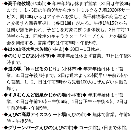
◆
高千穂牧場
(都城市)◆ 年末年始は休まず営業（31日は午後3時
まで）。1～3日の午前9時からホットミルクを先着2020杯サー
ビス、同10時からはアイテムを探し、高千穂牧場の商品など
と交換する新春宝探し（各日1回）がある。午後1時15分から
は餅が振る舞われ、子どもを対象に餅つき体験も。2日午前11
時半からは、同牧場のキャラクター「ベーブくん」との撮影
会を開催する。営業時間は午前9時～午後5時。
◆
出の山淡水魚水族館
(小林市)◆ 30日～1日休み。
◆
のじりこびあ
(小林市)◆ 年末年始は休まず営業。31日は午後3
時まで。
◆
道の駅「ゆ～ぱるのじり」
(小林市)◆ 年末年始は休まず営
業。31日は午後7時まで。2日は通常より2時間早い午前7時か
ら営業。1、2、日は午前9時から先着100人にぜんざいを振る
舞う。
◆
すきむらんど温泉かじかの湯
(小林市)◆ 年末年始休まず営
業。31日は午前10時～午後6時、1日は正午～午後8時、2日は
午前8時半～午後9時。
◆
えびの高原アイススケート場
(えびの市)◆ 無休で営業。午前9
時～午後5時。
◆
グリーンパークえびの
(えびの市)◆ コーク館は7日まで休館。