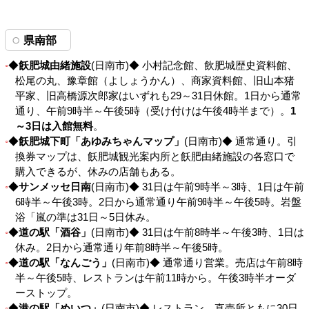
県南部
◆
飫肥城由緒施設
(日南市)◆ 小村記念館、飲肥城歴史資料館、
松尾の丸、豫章館（よしょうかん）、商家資料館、旧山本猪
平家、旧高橋源次郎家はいずれも29～31日休館。1日から通常
通り、午前9時半～午後5時（受け付けは午後4時半まで）。
1
～3日は入館無料
。
◆
飫肥城下町「あゆみちゃんマップ」
(日南市)◆ 通常通り。引
換券マップは、飫肥城観光案内所と飫肥由緒施設の各窓口で
購入できるが、休みの店舗もある。
◆
サンメッセ日南
(日南市)◆ 31日は午前9時半～3時、1日は午前
6時半～午後3時。2日から通常通り午前9時半～午後5時。岩盤
浴「嵐の準は31日～5日休み。
◆
道の駅「酒谷」
(日南市)◆ 31日は午前8時半～午後3時、1日は
休み。2日から通常通り年前8時半～午後5時。
◆
道の駅「なんごう」
(日南市)◆ 通常通り営業。売店は午前8時
半～午後5時、レストランは午前11時から。午後3時半オーダ
ーストップ。
◆
港の駅「めいつ」
(日南市)◆ レストラン、直売所ともに30日