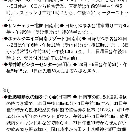
～5日休み。6日から通常営業。直売所は午前9時半～午後5
時。レストランは午前10時半から、午後2時半オーダーストッ
プ。
◆
サンチェリー北郷
(日南市)◆ 日帰り温泉客は通常通り午前8時
半～午後9時（受け働けは午後8時半まで）。
◆
ホテルジエイズ日南リゾート
(日南市)◆ 日帰り温泉客は31日
～2日は午前6時～午後11時（受け付けは午後10時まで）。3日
から通常通り午前10時～午後10時（金、土 日曜日は午後11
時まで、受け付けは終了の1時間前）。
◆
都井岬ビジターセンター
(串間市)◆ 28日～5日は午前9時～午
後5時15分。1日は先着50人に甘酒を振る舞う。
催し
◆
飫肥城除夜の鐘をつく会
(日南市)◆ 日南市の飫肥小運動場横
の鐘つき堂で、31日午後11時30分～1日午前1時ごろ。31日午
後10時から飫肥城歴史資料館で整理券を配布（108枚）同11時
55分から新年のカウントダウン。午後9時～1日午前1時、飲肥
城内をキャンドルなどで照らす。31日午後11時からぜんざい
や飲み物を振る舞い、同11時半から田ノ上八幡神社獅子舞保