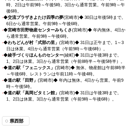
時、2日は午前9時～午後5時。3日から通常営業。午前9時～午
後6時。
◆
交流プラザきよたけ四季の夢
(宮崎市)◆ 30日は年後5時まで。
6日から通常営業。午前9時～午後6時。
◆
宮崎市田野物産センターみちくさ
(宮崎市)◆ 年内無休。4日か
ら通常営業。午前9時～午後6時。
◆
わちどんが村「式部の里」
(宮崎市)◆ 31日は正午まで。1～3
日は休業。4日から通常営業（午前9時～午後6時）。
◆
綾手づくりほんものセンター
(綾町)◆ 31日は午後3時まで。
1、2日は休業。3日から通常営業（午前8時半～午後5時半）。
◆
道の駅「フェニックス」
(宮崎市)◆ 無休。物産館は午前8時半
～午後6時、レストランは午前11時～午後4時。
◆
道の駅「田野」
(宮崎市)◆ 年内は無休。4日から営業。午前9
時～午後5時。
◆
道の駅「高岡ビタミン館」
(宮崎市)◆ 31日は午後3時まで。
1、2日は休業。3日から通常営業（午前9時～午後6時）。
県西部