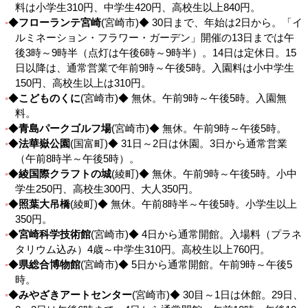
料は小学生310円、中学生420円、高校生以上840円。
◆
フローランテ宮崎
(宮崎市)◆ 30日まで、年始は2日から。「イ
ルミネーション・フラワー・ガーデン」開催の13日までは午
後3時～9時半（点灯は午後6時～9時半）。14日は定休日。15
日以降は、通常営業で年前9時～午後5時。入園料は小中学生
150円、高校生以上は310円。
◆
こどものくに
(宮崎市)◆ 無休。午前9時～午後5時。入園無
料。
◆
青島パークゴルフ場
(宮崎市)◆ 無休。午前9時～午後5時。
◆
法華嶽公園
(国富町)◆ 31日～2日は休園。3日から通常営業
（午前8時半～午後5時）。
◆
綾国際クラフトの城
(綾町)◆ 無休。午前9時～午後5時。小中
学生250円、高校生300円、大人350円。
◆
照葉大吊橋
(綾町)◆ 無休。午前8時半～午後5時。小学生以上
350円。
◆
宮崎科学技術館
(宮崎市)◆ 4日から通常開館。入場料（プラネ
タリウム込み）4歳～中学生310円。高校生以上760円。
◆
県総合博物館
(宮崎市)◆ 5日から通常開館。午前9時～午後5
時。
◆
みやざきアートセンター
(宮崎市)◆ 30目～1日は休館。29日、