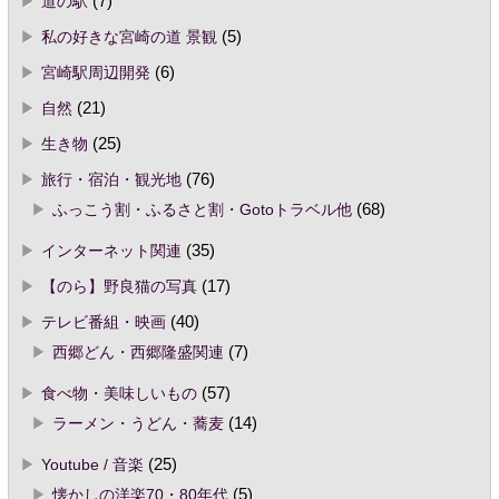
道の駅
(7)
私の好きな宮崎の道 景観
(5)
宮崎駅周辺開発
(6)
自然
(21)
生き物
(25)
旅行・宿泊・観光地
(76)
ふっこう割・ふるさと割・Gotoトラベル他
(68)
インターネット関連
(35)
【のら】野良猫の写真
(17)
テレビ番組・映画
(40)
西郷どん・西郷隆盛関連
(7)
食べ物・美味しいもの
(57)
ラーメン・うどん・蕎麦
(14)
Youtube / 音楽
(25)
懐かしの洋楽70・80年代
(5)