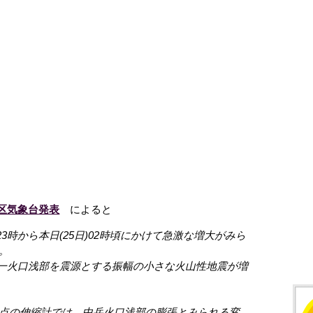
管区気象台発表
によると
23時から本日(25日)02時頃にかけて急激な増大がみら
。
岳第一火口浅部を震源とする振幅の小さな火山性地震が増
点の伸縮計では、中岳火口浅部の膨張とみられる変