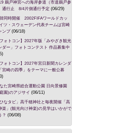
/19 鵜戸神宮への海岸参道（市道鵜戸参
）通行止 8/4片側通行予定
(06/29)
韓同時開催 2002FIFAワールドカッ
ドイツ・スウェーデン代表チームは宮崎
ャンプ
(06/18)
フォトコン】2027年版「みやざき観光
ンダー」フォトコンテスト 作品募集中
5)
フォトコン】2027年宮日新聞カレンダ
「宮崎の四季」をテーマに一般公募
3)
なた宮崎県総合運動公園 日向景修園
本庭園)のアジサイ
(06/11)
ひなタビ」高千穂神社と毎夜開催「高
神楽」(観光向け神楽)の見学はいかがで
う？
(06/08)