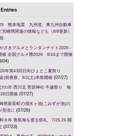
Entries
/29 熊本地震 九州道、東九州自動車
ど宮崎県関連の情報なども（8/8更新）
8)
やざきグルメとランタンナイト2026 -
催 全国グルメ博2026 8/16まで開催
8/04)
026年第43回日向ひょとこ夏祭り
1(金)前夜祭、8/1(土)本祭開催
(07/27)
びの市 西川北 菅原神社 牛越祭り 毎
28日開催
(07/27)
崎県新富町の湖水ヶ池(こみずが池)の
が見頃に
(07/26)
和８年 青島海を渡る祭礼 7/25,26 開
定
(07/23)