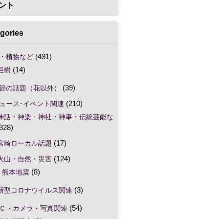
ント
gories
・植物など
(491)
巨樹
(14)
節の話題（花以外）
(39)
ュース･イベント関連
(210)
神話・神楽・神社・神事・伝統芸能な
328)
宮崎ローカル話題
(17)
火山・自然・災害
(124)
熊本地震
(8)
新型コロナウイルス関連
(3)
Ｃ・カメラ・写真関連
(54)