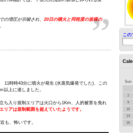
での増圧が示唆され、
20日の噴火と同程度の規模の
。
この
Cale
Sun
 11時時43分に噴火が発生 (水蒸気爆発でした)、この
ｍ以上に達しました。
2
立ち入り規制エリアは火口から1Km、人的被害を免れ
9
エリアは規制範囲を超えていたようです。
16
23
里付近も、怖いです。
30