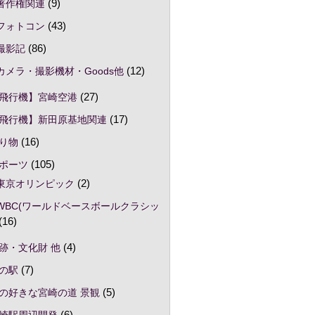
著作権関連
(9)
フォトコン
(43)
撮影記
(86)
カメラ・撮影機材・Goods他
(12)
飛行機】宮崎空港
(27)
飛行機】新田原基地関連
(17)
り物
(16)
ポーツ
(105)
東京オリンピック
(2)
WBC(ワールドベースボールクラシッ
(16)
跡・文化財 他
(4)
の駅
(7)
の好きな宮崎の道 景観
(5)