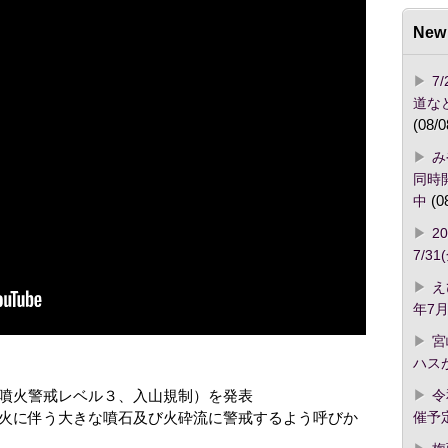
New 
7
道な
(08/0
み
同時開
中
(0
2
7/3
え
年7月
宮
ハス
令
噴火警戒レベル３、入山規制）を発表
催予
火に伴う大きな噴石及び火砕流に警戒するよう呼びか