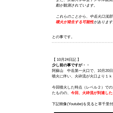
動が観測されています。
これらのことから、中岳火口浅部
噴火が発生する可能性
があります
との事です。
【 10月24日記 】
少し前の事ですが・・
阿蘇山 中岳第一火口で、10月20日
噴火に伴い、火砕流が火口より１ｋ
今回噴火した時点（レベル２）での
たものの、
今回、火砕流が到達した
下記映像(Youtube)を見ると草千