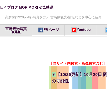
日々ブログ MORIMORI ＠宮崎県
高解像(1920pix幅)写真を交え 宮崎県観光/情報などを中心に紹介
宮崎観光写真
Youtube
FBページ
HOME
【当サイト内検索・画像検索含む】
▼
【10/26更新】10月20
の可能性