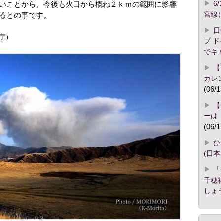
6
いことから、今後も火口から概ね２ｋｍの範囲に影響
宮線
るとの事です。
日
庁）
プ 
でキ
【
カレ
(06/1
【
ーは
(06/1
ひ
(日
「
千穂
しょ