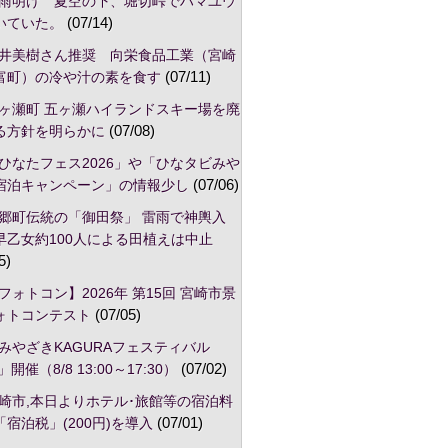
雨明け 夏空の下、堀切峠でハマユウ
いていた。
(07/14)
井美樹さん推奨 向栄食品工業（宮崎
富町）の冷や汁の素を食す
(07/11)
ヶ瀬町 五ヶ瀬ハイランドスキー場を廃
る方針を明らかに
(07/08)
ひなたフェス2026」や「ひなタビみや
宿泊キャンペーン」の情報少し
(07/06)
郷町伝統の「御田祭」 雷雨で神輿入
早乙女約100人による田植えは中止
5)
フォトコン】2026年 第15回 宮崎市景
ォトコンテスト
(07/05)
みやざきKAGURAフェスティバル
」開催（8/8 13:00～17:30）
(07/02)
崎市,本日よりホテル･旅館等の宿泊料
宿泊税」(200円)を導入
(07/01)