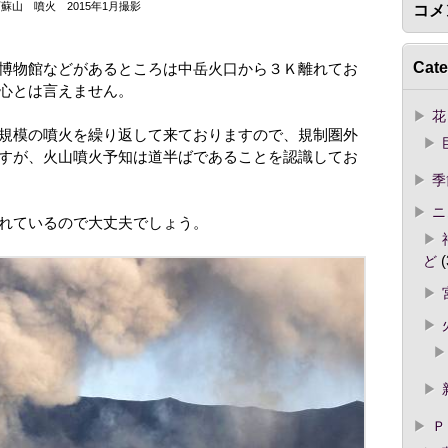
蘇山 噴火 2015年1月撮影
コメ
Cate
博物館などがあるところは中岳火口から３Ｋ離れてお
心とは言えません。
花
規模の噴火を繰り返して来ておりますので、規制圏外
すが、火山噴火予知は道半ばであることを認識してお
季
ニ
れているので大丈夫でしょう。
ど
(
Ｐ