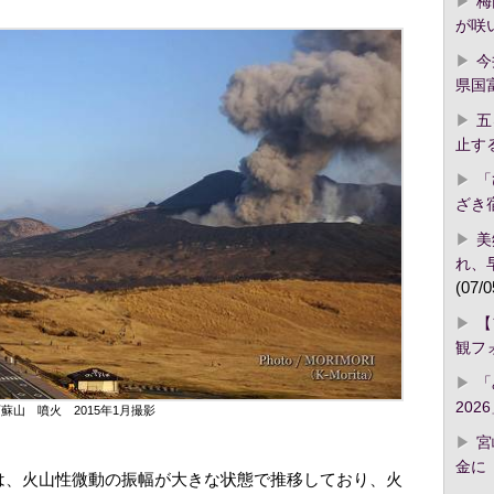
梅
が咲
今
県国
五
止す
「
ざき
美
れ、
(07/0
【
観フ
「
2026
蘇山 噴火 2015年1月撮影
宮
金に「
表では、火山性微動の振幅が大きな状態で推移しており、火