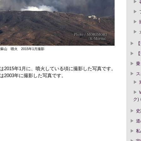
【
蘇山 噴火 2015年1月撮影
【
乗
2015年1月に、噴火している頃に撮影した写真です。
ス
2003年に撮影した写真です。
ク)
史
道
私