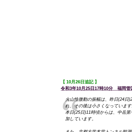
【 10月26日追記 】
令和3年10月25日17時10分 福岡
火山性微動の振幅は、昨日(24日)
れ、その後は小さくなっています
本日(25日)11時頃からは、中
加しています。
また、京都大学本堂トンネル観測