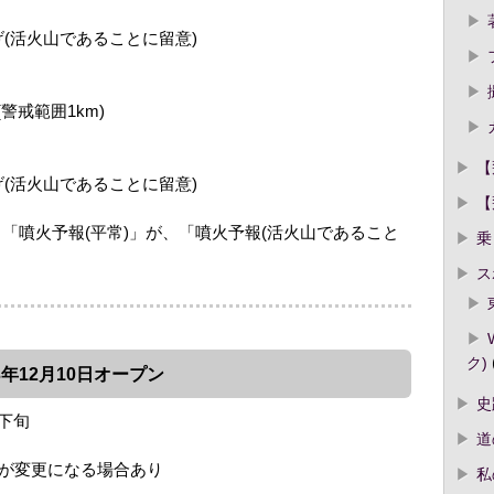
げ(活火山であることに留意)
警戒範囲1km)
【
げ(活火山であることに留意)
【
日から、「噴火予報(平常)」が、「噴火予報(活火山であること
乗
ス
ク)
年12月10日オープン
史
月下旬
道
が変更になる場合あり
私