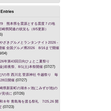
Entries
/29 熊本県を震源とする震度７の地
宮崎県関連の状況も（8/5更新）
6)
やざきグルメとランタンナイト2026 -
催 全国グルメ博2026 8/16まで開催
8/04)
026年第43回日向ひょとこ夏祭り
1(金)前夜祭、8/1(土)本祭開催
(07/27)
びの市 西川北 菅原神社 牛越祭り 毎
28日開催
(07/27)
崎県新富町の湖水ヶ池(こみずが池)の
が見頃に
(07/26)
和８年 青島海を渡る祭礼 7/25,26 開
定
(07/23)