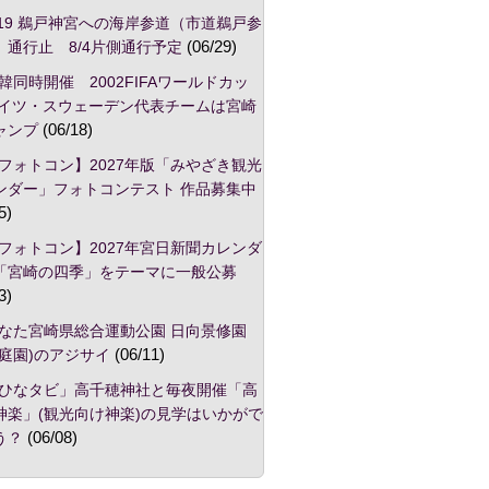
/19 鵜戸神宮への海岸参道（市道鵜戸参
）通行止 8/4片側通行予定
(06/29)
韓同時開催 2002FIFAワールドカッ
ドイツ・スウェーデン代表チームは宮崎
ャンプ
(06/18)
フォトコン】2027年版「みやざき観光
ンダー」フォトコンテスト 作品募集中
5)
フォトコン】2027年宮日新聞カレンダ
「宮崎の四季」をテーマに一般公募
3)
なた宮崎県総合運動公園 日向景修園
本庭園)のアジサイ
(06/11)
ひなタビ」高千穂神社と毎夜開催「高
神楽」(観光向け神楽)の見学はいかがで
う？
(06/08)