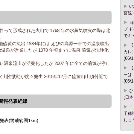
6
宮線
日
プ 
を伴って形成された火山で 1768 年の水蒸気噴火の際は北
でキ
。
は溶融硫黄の流出 1934年には えびの高原一帯での温泉噴出
【
の温泉が営業したが 1970 年頃までに温泉 噴気が沈静化
カレ
(06/1
気･温泉流出が活発化したが 2007 年に全ての噴気が停止
【
ーは
う火山性微動が度々発生 2015年12月に硫黄山山頂付近で
(06/1
ひ
(日
火警報発表経緯
「
千穂
しょ
発表(警戒範囲1km)