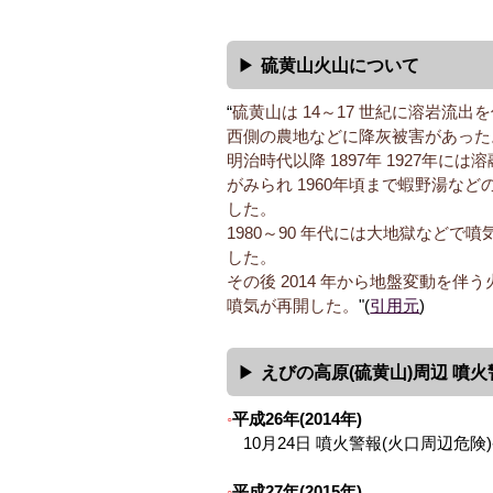
硫黄山火山について
“
硫黄山は 14～17 世紀に溶岩流出
西側の農地などに降灰被害があった
明治時代以降 1897年 1927年に
がみられ 1960年頃まで蝦野湯など
した。
1980～90 年代には大地獄などで噴
した。
その後 2014 年から地盤変動を伴
噴気が再開した。
"(
引用元
)
えびの高原(硫黄山)周辺 噴
平成26年(2014年)
10月24日 噴火警報(火口周辺危険)
平成27年(2015年)