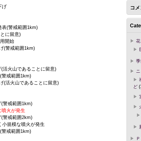
下げ
コメ
Cate
発表(警戒範囲1km)
ことに留意)
花
運用開始
げ(警戒範囲1km)
季
げ(活火山であることに留意)
ニ
(警戒範囲1km)
下げ(活火山であることに留意)
ど
(
(警戒範囲1km)
に噴火が発生
(警戒範囲2km)
近ごく小規模な噴火が発生
(警戒範囲1km)
Ｐ