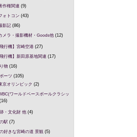
著作権関連
(9)
フォトコン
(43)
撮影記
(86)
カメラ・撮影機材・Goods他
(12)
飛行機】宮崎空港
(27)
飛行機】新田原基地関連
(17)
り物
(16)
ポーツ
(105)
東京オリンピック
(2)
WBC(ワールドベースボールクラシッ
(16)
跡・文化財 他
(4)
の駅
(7)
の好きな宮崎の道 景観
(5)