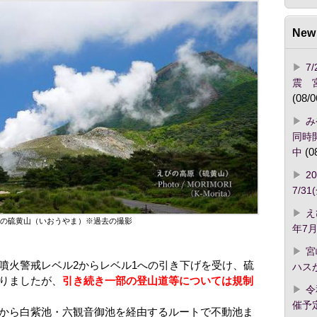
New 
7
震 
(08/0
み
同時開
中
(0
2
7/3
え
の硫黄山（いおうやま）※過去の撮影
年7月
宮
噴火警戒レベル2からレベル1への引き下げを受け、硫
ハス
りましたが、
引き続き一部の登山道等については規制
令
催予
から白紫池・六観音御池を経由するルートで不動池ま