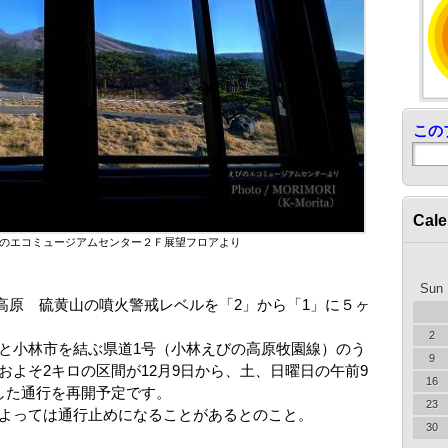
この
Cale
えびのエコミュージアムセンター２Ｆ展望フロアより
Sun
びの高原 硫黄山の噴火警戒レベルを「2」から「1」に５ヶ
2
と小林市を結ぶ県道1号（小林えびの高原牧園線）のう
9
よそ2キロの区間が12月9日から、土、日曜日の午前9
16
した通行を再開予定です。
23
よっては通行止めになることがあるとのこと。
30