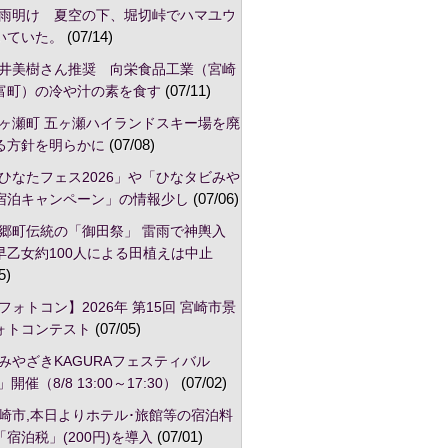
雨明け 夏空の下、堀切峠でハマユウ
いていた。
(07/14)
井美樹さん推奨 向栄食品工業（宮崎
富町）の冷や汁の素を食す
(07/11)
ヶ瀬町 五ヶ瀬ハイランドスキー場を廃
る方針を明らかに
(07/08)
ひなたフェス2026」や「ひなタビみや
宿泊キャンペーン」の情報少し
(07/06)
郷町伝統の「御田祭」 雷雨で神輿入
早乙女約100人による田植えは中止
5)
フォトコン】2026年 第15回 宮崎市景
ォトコンテスト
(07/05)
みやざきKAGURAフェスティバル
」開催（8/8 13:00～17:30）
(07/02)
崎市,本日よりホテル･旅館等の宿泊料
宿泊税」(200円)を導入
(07/01)