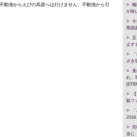
梅
不動池からえびの高原へは行けません。不動池から引
が咲
今
県国
五
止す
「
ざき
美
れ、
(07/0
【
観フ
「
2026
宮
金に「