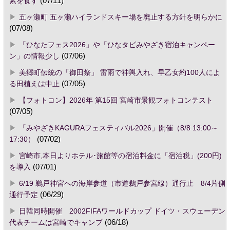
素を食す
(07/11)
五ヶ瀬町 五ヶ瀬ハイランドスキー場を廃止する方針を明らかに
(07/08)
「ひなたフェス2026」や「ひなタビみやざき宿泊キャンペー
ン」の情報少し
(07/06)
美郷町伝統の「御田祭」 雷雨で神輿入れ、早乙女約100人によ
る田植えは中止
(07/05)
【フォトコン】2026年 第15回 宮崎市景観フォトコンテスト
(07/05)
「みやざきKAGURAフェスティバル2026」開催（8/8 13:00～
17:30）
(07/02)
宮崎市,本日よりホテル･旅館等の宿泊料金に「宿泊税」(200円)
を導入
(07/01)
6/19 鵜戸神宮への海岸参道（市道鵜戸参宮線）通行止 8/4片側
通行予定
(06/29)
日韓同時開催 2002FIFAワールドカップ ドイツ・スウェーデン
代表チームは宮崎でキャンプ
(06/18)