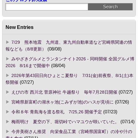
New Entries
7/29 熊本地震 九州道、東九州自動車道など宮崎県関連の情
報なども（8/8更新）
(08/08)
みやざきグルメとランタンナイト2026 - 同時開催 全国グルメ博
2026 8/16まで開催中
(08/04)
2026年第43回日向ひょとこ夏祭り 7/31(金)前夜祭、8/1(土)本
祭開催
(07/27)
えびの市 西川北 菅原神社 牛越祭り 毎年7月28日開催
(07/27)
宮崎県新富町の湖水ヶ池(こみずが池)のハスが見頃に
(07/26)
令和８年 青島海を渡る祭礼 7/25,26 開催予定
(07/23)
梅雨明け 夏空の下、堀切峠でハマユウが咲いていた。
(07/14)
今井美樹さん推奨 向栄食品工業（宮崎県国富町）の冷や汁の