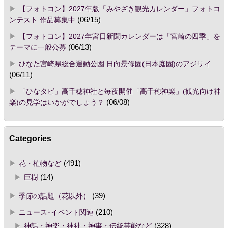
【フォトコン】2027年版「みやざき観光カレンダー」フォトコ
ンテスト 作品募集中
(06/15)
【フォトコン】2027年宮日新聞カレンダーは「宮崎の四季」を
テーマに一般公募
(06/13)
ひなた宮崎県総合運動公園 日向景修園(日本庭園)のアジサイ
(06/11)
「ひなタビ」高千穂神社と毎夜開催「高千穂神楽」(観光向け神
楽)の見学はいかがでしょう？
(06/08)
Categories
花・植物など
(491)
巨樹
(14)
季節の話題（花以外）
(39)
ニュース･イベント関連
(210)
神話・神楽・神社・神事・伝統芸能など
(328)