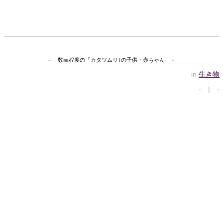
－ 数㎜程度の「カタツムリ｣の子供・赤ちゃん －
in
生き物
- | -