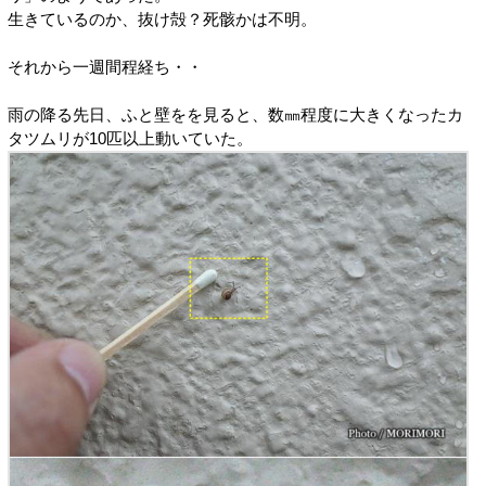
生きているのか、抜け殻？死骸かは不明。
それから一週間程経ち・・
雨の降る先日、ふと壁をを見ると、数㎜程度に大きくなったカ
タツムリが10匹以上動いていた。