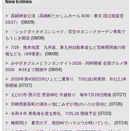
New Entries
高鍋神楽公演（高鍋町たかしんホール 8/30・東京 国立能楽堂
10/27）
(08/09)
「ショクダイオオコンニャク」宮交ボタニックガーデン青島で
もうじき開花
(08/08)
7/29 熊本地震 九州道、東九州自動車道など宮崎県関連の情
報なども（8/8更新）
(08/08)
みやざきグルメとランタンナイト2026 - 同時開催 全国グルメ博
2026 8/16まで開催中
(08/04)
2026年第43回日向ひょとこ夏祭り 7/31(金)前夜祭、8/1(土)本
祭開催
(07/27)
えびの市 西川北 菅原神社 牛越祭り 毎年7月28日開催
(07/27)
宮崎県新富町の湖水ヶ池(こみずが池)のハスが見頃に
(07/26)
令和８年 青島海を渡る祭礼 7/25,26 開催予定
(07/23)
梅雨明け 夏空の下、堀切峠でハマユウが咲いていた。
(07/14)