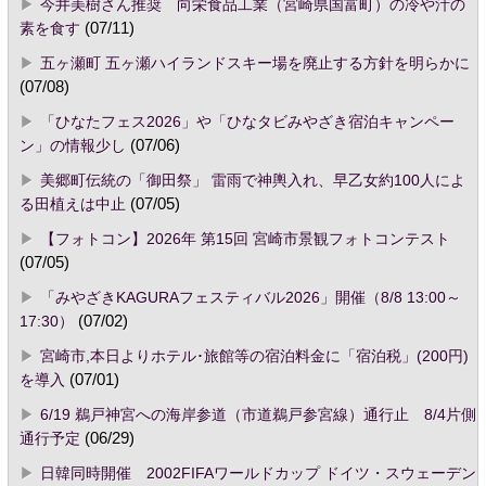
今井美樹さん推奨 向栄食品工業（宮崎県国富町）の冷や汁の
素を食す
(07/11)
五ヶ瀬町 五ヶ瀬ハイランドスキー場を廃止する方針を明らかに
(07/08)
「ひなたフェス2026」や「ひなタビみやざき宿泊キャンペー
ン」の情報少し
(07/06)
美郷町伝統の「御田祭」 雷雨で神輿入れ、早乙女約100人によ
る田植えは中止
(07/05)
【フォトコン】2026年 第15回 宮崎市景観フォトコンテスト
(07/05)
「みやざきKAGURAフェスティバル2026」開催（8/8 13:00～
17:30）
(07/02)
宮崎市,本日よりホテル･旅館等の宿泊料金に「宿泊税」(200円)
を導入
(07/01)
6/19 鵜戸神宮への海岸参道（市道鵜戸参宮線）通行止 8/4片側
通行予定
(06/29)
日韓同時開催 2002FIFAワールドカップ ドイツ・スウェーデン