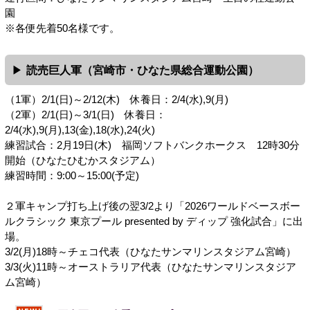
園
※各便先着50名様です。
読売巨人軍（宮崎市・ひなた県総合運動公園）
（1軍）2/1(日)～2/12(木) 休養日：2/4(水),9(月)
（2軍）2/1(日)～3/1(日) 休養日：
2/4(水),9(月),13(金),18(水),24(火)
練習試合：2月19日(木) 福岡ソフトバンクホークス 12時30分
開始（ひなたひむかスタジアム）
練習時間：9:00～15:00(予定)
２軍キャンプ打ち上げ後の翌3/2より「2026ワールドベースボー
ルクラシック 東京プール presented by ディップ 強化試合」に出
場。
3/2(月)18時～チェコ代表（ひなたサンマリンスタジアム宮崎）
3/3(火)11時～オーストラリア代表（ひなたサンマリンスタジア
ム宮崎）