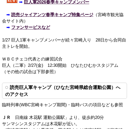
➡
巨人軍2026春季キャンプメンバー
➡
読売ジャイアンツ春季キャンプ特集ページ
（宮崎市観光協
会サイト内）
➡
ファンサービスなど
1/27 巨人1軍キャンプメンバーが続々宮崎入り 28日から合同自
主トレを開始。
ＷＢＣチェコ代表との練習試合
巨人（二軍）2/27(金) 12:30開始 ひなたひむかスタジアム
（その他の試合は下部参照）
読売巨人軍キャンプ（ひなた宮崎県総合運動公園）へ
のアクセス
臨時列車(WBC宮崎キャンプ期間)・臨時バスの項目なども参照
ＪＲ
日南線 木花駅 運動公園駅」より、徒歩約20分
サンマシンスタジアムは木花駅が近い。