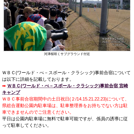
河津桜咲くサブグラウンド付近
ＷＢＣ(ワールド・べ－スボール・クラシック)事前合宿について
は以下に詳細を記載しております。
➡
ＷＢＣ(ワールド・べ－スボール・クラシック)事前合宿 宮崎
キャンプ
ＷＢＣ事前合宿期間中の土日祝日(２/14.15.21.22.23)について、
県総合運動公園内駐車場は、駐車整理券をお持ちでない方は駐
車できませんのでご注意ください。
平日は公園内駐車場に無料で駐車可能ですが、係員の誘導に従
って駐車してください。