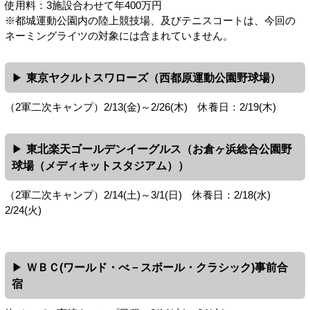
使用料：3施設合わせて年400万円
※都城運動公園内の陸上競技場、及びテニスコートは、今回の
ネーミングライツの対象には含まれていません。
東京ヤクルトスワローズ（西都原運動公園野球場）
（2軍二次キャンプ）2/13(金)～2/26(木) 休養日：2/19(木)
東北楽天ゴールデンイーグルス（お倉ヶ浜総合公園野
球場（メディキットスタジアム））
（2軍二次キャンプ）2/14(土)～3/1(日) 休養日：2/18(水)
2/24(火)
ＷＢＣ(ワールド・べ－スボール・クラシック)事前合
宿