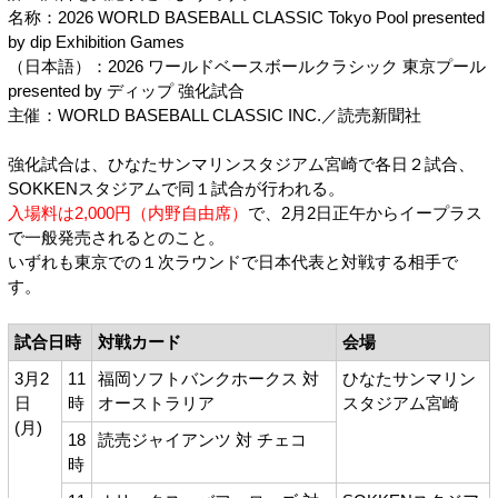
名称：2026 WORLD BASEBALL CLASSIC Tokyo Pool presented
by dip Exhibition Games
（日本語）：2026 ワールドベースボールクラシック 東京プール
presented by ディップ 強化試合
主催：WORLD BASEBALL CLASSIC INC.／読売新聞社
強化試合は、ひなたサンマリンスタジアム宮崎で各日２試合、
SOKKENスタジアムで同１試合が行われる。
入場料は2,000円（内野自由席）
で、2月2日正午からイープラス
で一般発売されるとのこと。
いずれも東京での１次ラウンドで日本代表と対戦する相手で
す。
試合日時
対戦カード
会場
3月2
11
福岡ソフトバンクホークス 対
ひなたサンマリン
日
時
オーストラリア
スタジアム宮崎
(月)
18
読売ジャイアンツ 対 チェコ
時