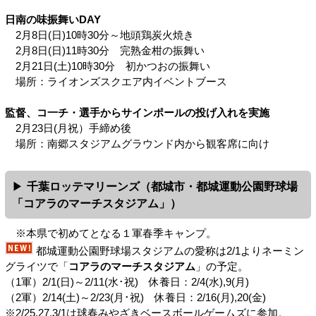
日南の味振舞いDAY
2月8日(日)10時30分～地頭鶏炭火焼き
2月8日(日)11時30分 完熟金柑の振舞い
2月21日(土)10時30分 初かつおの振舞い
場所：ライオンズスクエア内イベントブース
監督、コ一チ・選手からサインポールの投げ入れを実施
2月23日(月祝）手締め後
場所：南郷スタジアムグラウンド内から観客席に向け
千葉ロッテマリーンズ（都城市・都城運動公園野球場
「
コアラのマーチスタジアム
」）
※本県で初めてとなる１軍春季キャンプ。
都城運動公園野球場スタジアムの愛称は2/1よりネーミン
グライツで「
コアラのマーチスタジアム
」の予定。
（1軍）2/1(日)～2/11(水･祝) 休養日：2/4(水),9(月)
（2軍）2/14(土)～2/23(月･祝) 休養日：2/16(月),20(金)
※2/25,27,3/1は球春みやざきベースボールゲームズに参加。