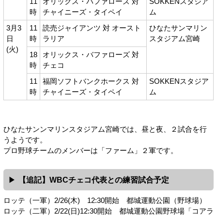
11
オリックス・バファローズ 対
SOKKENスタジア
時
チャイニーズ・タイペイ
ム
3月3
11
読売ジャイアンツ 対 オースト
ひなたサンマリン
日
時
ラリア
スタジアム宮崎
(火)
18
オリックス・バファローズ 対
時
チェコ
11
福岡ソフトバンクホークス 対
SOKKENスタジア
時
チャイニーズ・タイペイ
ム
ひなたサンンマリンスタジアム宮崎では、昼と夜、２試合を行
うようです。
プロ野球チームのメンバーは「ファーム」２軍です。
【追記】WBCチェコ代表との練習試合予定
ロッテ（一軍）2/26(木) 12:30開始 都城運動公園（野球場）
ロッテ（二軍）2/22(日)12:30開始 都城運動公園野球場「コアラ