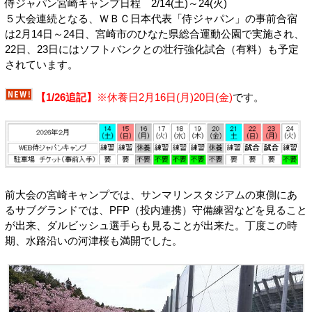
侍ジャパン宮崎キャンプ日程 2/14(土)～24(火)
５大会連続となる、ＷＢＣ日本代表「侍ジャパン」の事前合宿
は2月14日～24日、宮崎市のひなた県総合運動公園で実施され、
22日、23日にはソフトバンクとの壮行強化試合（有料）も予定
されています。
【1/26追記】
※休養日2月16日(月)20日(金)
です。
前大会の宮崎キャンプでは、サンマリンスタジアムの東側にあ
るサブグランドでは、PFP（投内連携）守備練習などを見ること
が出来、ダルビッシュ選手らも見ることが出来た。丁度この時
期、水路沿いの河津桜も満開でした。