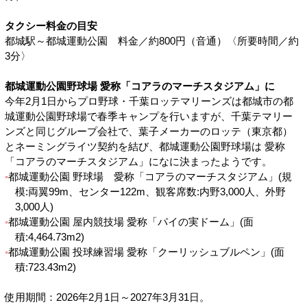
タクシー料金の目安
都城駅～都城運動公園 料金／約800円（音通）〈所要時間／約
3分〉
都城運動公園野球場 愛称「コアラのマーチスタジアム」に
今年2月1日からプロ野球・千葉ロッテマリーンズは都城市の都
城運動公園野球場で春季キャンプを行いますが、千葉テマリー
ンズと同じグループ会社で、葉子メーカーのロッテ（東京都）
とネーミングライツ契約を結び、都城運動公園野球場は 愛称
「コアラのマーチスタジアム」になに決まったようです。
都城運動公園 野球場 愛称「コアラのマーチスタジアム」(規
模:両翼99m、センター122m、観客席数:内野3,000人、外野
3,000人)
都城運動公園 屋内競技場 愛称「パイの実ドーム」(面
積:4,464.73m2)
都城運動公園 投球練習場 愛称「クーリッシュブルペン」(面
積:723.43m2)
使用期間：2026年2月1日～2027年3月31日。