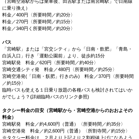
（宮崎空港駅からは乗車後、田吉駅または南宮崎駅」で日南線
に乗り換え）
料金／400円〈所要時間／約20分〉
料金／270円〈所要時間／約15分〉
料金／340円く所要時間／約20分〉
パス
「宮崎駅」または「宮交シティ」から「日南・飲肥」「青島・
白浜入口」行き「運動公園前」より、徒歩約15分
宮崎駅発 料金／620円〈所要時間／約40分〉
宮崎交通シティ発 料金／480円〈所要時間／約25分〉
宮崎空港発(「日南・飫肥」行きのみ) 料金／370円〈所要時間
／約15分〉
臨時バスも使える１日乗り放題の各種パスも検討されてはいか
がでしょう？(詳細臨時バスのリンク参照)
タクシー料金の目安（宮崎駅から・宮崎空港からのおおよその
料金）
宮崎駅発 料金／約4,600円（普通）〈所要時間／約35分〉
宮崎空港発 料金／約2,600円（普通）〈所割寺間／約15分〉
※タクシー料金は、２月より上記より２割程値上げになるよう