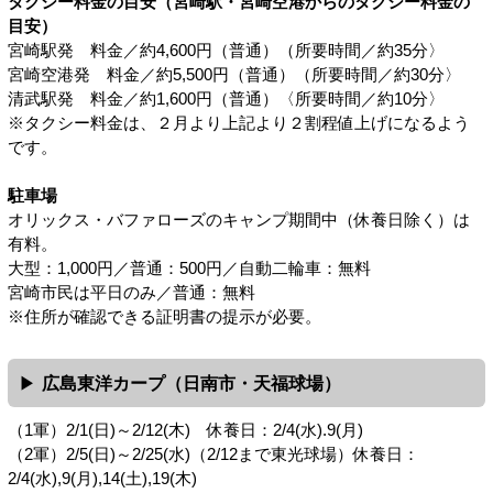
タクシー料金の目安（宮崎駅・宮崎空港からのタクシー料金の
目安）
宮崎駅発 料金／約4,600円（普通）（所要時間／約35分〉
宮崎空港発 料金／約5,500円（普通）（所要時間／約30分〉
清武駅発 料金／約1,600円（普通）〈所要時間／約10分〉
※タクシー料金は、２月より上記より２割程値上げになるよう
です。
駐車場
オリックス・バファローズのキャンプ期間中（休養日除く）は
有料。
大型：1,000円／普通：500円／自動二輪車：無料
宮崎市民は平日のみ／普通：無料
※住所が確認できる証明書の提示が必要。
広島東洋カープ（日南市・天福球場）
（1軍）2/1(日)～2/12(木) 休養日：2/4(水).9(月)
（2軍）2/5(日)～2/25(水)（2/12まで東光球場）休養日：
2/4(水),9(月),14(土),19(木)