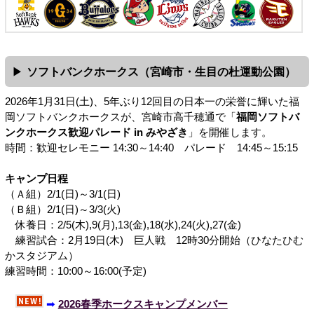
ソフトバンクホークス（宮崎市・生目の杜運動公園）
2026年1月31日(土)、5年ぶり12回目の日本一の栄誉に輝いた福
岡ソフトバンクホークスが、宮崎市高千穂通で「
福岡ソフトバ
ンクホークス歓迎パレード in みやざき
」を開催します。
時間：歓迎セレモニー 14:30～14:40 パレード 14:45～15:15
キャンプ日程
（Ａ組）2/1(日)～3/1(日)
（Ｂ組）2/1(日)～3/3(火)
休養日：2/5(木),9(月),13(金),18(水),24(火),27(金)
練習試合：2月19日(木) 巨人戦 12時30分開始（ひなたひむ
かスタジアム）
練習時間：10:00～16:00(予定)
➡
2026春季ホークスキャンプメンバー