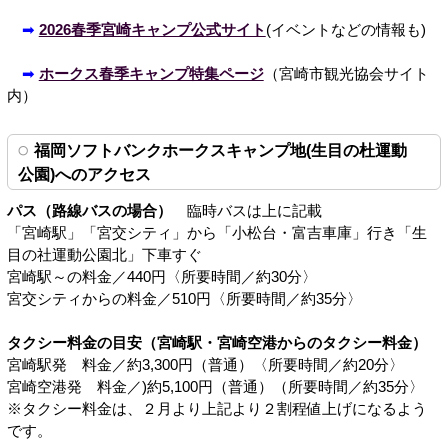
➡
2026春季宮崎キャンプ公式サイト
(イベントなどの情報も)
➡
ホークス春季キャンプ特集ページ
（宮崎市観光協会サイト
内）
福岡ソフトバンクホークスキャンプ地(生目の杜運動
公園)へのアクセス
パス（路線バスの場合）
臨時バスは上に記載
「宮崎駅」「宮交シティ」から「小松台・富吉車庫」行き「生
目の社運動公園北」下車すぐ
宮崎駅～の料金／440円〈所要時間／約30分〉
宮交シティからの料金／510円〈所要時間／約35分〉
タクシー料金の目安（宮崎駅・宮崎空港からのタクシー料金）
宮崎駅発 料金／約3,300円（普通）〈所要時間／約20分〉
宮崎空港発 料金／)約5,100円（普通）（所要時間／約35分〉
※タクシー料金は、２月より上記より２割程値上げになるよう
です。