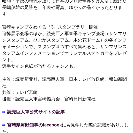
昭和・平成の時代を通じて日本のプロ野球界をけん引し続けた
長嶋茂雄の足跡を、年表や写真、ゆかりの品々からたどりま
す。
宮崎キャンプをめぐる「3」スタンプラリ 開催
追悼展示会場のほか、読売巨人軍春季キャンプ会場（サンマリ
ンスタジアム、ひむかスタジアム、木の花ドーム）の各インフ
ォメーションで、スタンプ４つすべて集めると、サンマリンス
タジアムインフォメーションでオリジナルステッカーをプレゼ
ント。
選手サイン色紙が当たるチャンスも。
主催：読売新聞社、読売巨人軍、日本テレビ放送網、報知新聞
社
共催：テレビ宮崎
後援：読売巨人軍宮崎協力会、宮崎日日新聞社
➡
読売巨人軍公式サイトの記事
➡
宮崎県河野知事のfecebook
にも見学した際の記載がありまし
た。