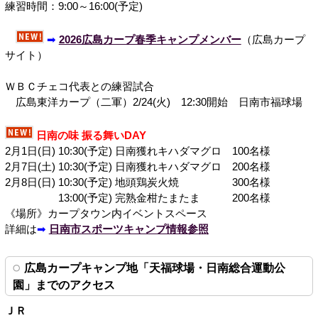
練習時間：9:00～16:00(予定)
➡
2026広島カープ春季キャンプメンバー
（広島カープ
サイト）
ＷＢＣチェコ代表との練習試合
広島東洋カープ（二軍）2/24(火) 12:30開始 日南市福球場
日南の味 振る舞いDAY
2月1日(日) 10:30(予定) 日南獲れキハダマグロ 100名様
2月7日(土) 10:30(予定) 日南獲れキハダマグロ 200名様
2月8日(日) 10:30(予定) 地頭鶏炭火焼 300名様
13:00(予定) 完熟金柑たまたま 200名様
《場所》カープタウン内イベントスペース
詳細は
➡
日南市スポーツキャンプ情報参照
広島カープキャンプ地「天福球場・日南総合運動公
園」までのアクセス
ＪＲ