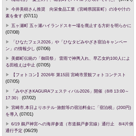
今井美樹さん推奨 向栄食品工業（宮崎県国富町）の冷や汁の
素を食す
(07/11)
五ヶ瀬町 五ヶ瀬ハイランドスキー場を廃止する方針を明らかに
(07/08)
「ひなたフェス2026」や「ひなタビみやざき宿泊キャンペー
ン」の情報少し
(07/06)
美郷町伝統の「御田祭」 雷雨で神輿入れ、早乙女約100人によ
る田植えは中止
(07/05)
【フォトコン】2026年 第15回 宮崎市景観フォトコンテスト
(07/05)
「みやざきKAGURAフェスティバル2026」開催（8/8 13:00～
17:30）
(07/02)
宮崎市,本日よりホテル･旅館等の宿泊料金に「宿泊税」(200円)
を導入
(07/01)
6/19 鵜戸神宮への海岸参道（市道鵜戸参宮線）通行止 8/4片側
通行予定
(06/29)