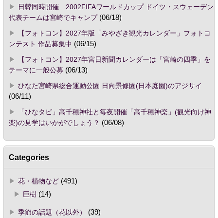
日韓同時開催 2002FIFAワールドカップ ドイツ・スウェーデン
代表チームは宮崎でキャンプ
(06/18)
【フォトコン】2027年版「みやざき観光カレンダー」フォトコ
ンテスト 作品募集中
(06/15)
【フォトコン】2027年宮日新聞カレンダーは「宮崎の四季」を
テーマに一般公募
(06/13)
ひなた宮崎県総合運動公園 日向景修園(日本庭園)のアジサイ
(06/11)
「ひなタビ」高千穂神社と毎夜開催「高千穂神楽」(観光向け神
楽)の見学はいかがでしょう？
(06/08)
Categories
花・植物など
(491)
巨樹
(14)
季節の話題（花以外）
(39)