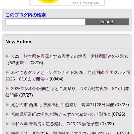
このブログ内の検索
New Entries
7/29 熊本県を震源とする震度７の地震 宮崎県関連の状況も
（8/7更新）
(08/06)
みやざきグルメとランタンナイト2026 - 同時開催 全国グルメ博
2026 8/16まで開催中
(08/04)
2026年第43回日向ひょとこ夏祭り 7/31(金)前夜祭、8/1(土)本
祭開催
(07/27)
えびの市 西川北 菅原神社 牛越祭り 毎年7月28日開催
(07/27)
宮崎県新富町の湖水ヶ池(こみずが池)のハスが見頃に
(07/26)
令和８年 青島海を渡る祭礼 7/25,26 開催予定
(07/23)
梅雨明け 夏空の下、堀切峠でハマユウが咲いていた。
(07/14)