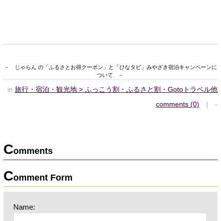
－ じゃらん の「ふるさとお得クーポン」と「ひなタビ」みやざき宿泊キャンペーンに
ついて －
in
旅行・宿泊・観光地 > ふっこう割・ふるさと割・Gotoトラベル他
comments (0)
| -
C
omments
C
omment Form
Name: