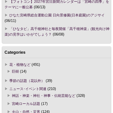
【フォトコン】2027年宮日新聞カレンダーは「宮崎の四季」を
テーマに一般公募
(06/13)
ひなた宮崎県総合運動公園 日向景修園(日本庭園)のアジサイ
(06/11)
「ひなタビ」高千穂神社と毎夜開催「高千穂神楽」(観光向け神
楽)の見学はいかがでしょう？
(06/08)
Categories
花・植物など
(491)
巨樹
(14)
季節の話題（花以外）
(39)
ニュース･イベント関連
(210)
神話・神楽・神社・神事・伝統芸能など
(328)
宮崎ローカル話題
(17)
火山・自然・災害
(124)