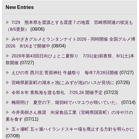
New Entries
7/29 熊本県を震源とする震度７の地震 宮崎県関連の状況も
（8/5更新）
(08/06)
みやざきグルメとランタンナイト2026 - 同時開催 全国グルメ博
2026 8/16まで開催中
(08/04)
2026年第43回日向ひょとこ夏祭り 7/31(金)前夜祭、8/1(土)本
祭開催
(07/27)
えびの市 西川北 菅原神社 牛越祭り 毎年7月28日開催
(07/27)
宮崎県新富町の湖水ヶ池(こみずが池)のハスが見頃に
(07/26)
令和８年 青島海を渡る祭礼 7/25,26 開催予定
(07/23)
梅雨明け 夏空の下、堀切峠でハマユウが咲いていた。
(07/14)
今井美樹さん推奨 向栄食品工業（宮崎県国富町）の冷や汁の
素を食す
(07/11)
五ヶ瀬町 五ヶ瀬ハイランドスキー場を廃止する方針を明らかに
(07/08)