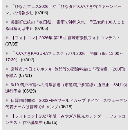
「ひなたフェス2026」や「ひなタビみやざき宿泊キャンペー
ン」の情報少し
(07/06)
美郷町伝統の「御田祭」 雷雨で神輿入れ、早乙女約100人によ
る田植えは中止
(07/05)
【フォトコン】2026年 第15回 宮崎市景観フォトコンテスト
(07/05)
「みやざきKAGURAフェスティバル2026」開催（8/8 13:00～
17:30）
(07/02)
宮崎市,本日よりホテル･旅館等の宿泊料金に「宿泊税」(200円)
を導入
(07/01)
6/19 鵜戸神宮への海岸参道（市道鵜戸参宮線）通行止 8/4片側
通行予定
(06/29)
日韓同時開催 2002FIFAワールドカップ ドイツ・スウェーデン
代表チームは宮崎でキャンプ
(06/18)
【フォトコン】2027年版「みやざき観光カレンダー」フォトコ
ンテスト 作品募集中
(06/15)