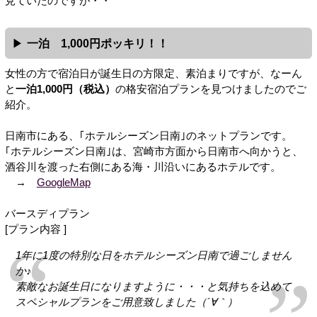
見ていたのですが・・
一泊 1,000円ポッキリ！！
女性の方で宿泊日が誕生日の方限定、素泊まりですが、なーん
と
一泊1,000円（税込）
の格安宿泊プランを見つけましたのでご
紹介。
日南市にある、｢ホテルシーズン日南｣のネットプランです。
｢ホテルシーズン日南｣は、宮崎市方面から日南市へ向かうと、
酒谷川を渡った右側にある海・川沿いにあるホテルです。
→
GoogleMap
バースディプラン
[プラン内容 ]
1年に1度の特別な日をホテルシーズン日南で過ごしません
か♪
素敵なお誕生日になりますように・・・と気持ちを込めて
スペシャルプランをご用意致しました（´∀｀）