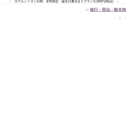
－ ホテルシーズン日南、女性限定・誕生日素泊まりプラン\1,000円(税込) －
in
旅行・宿泊・観光地
- | -