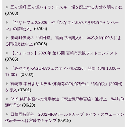
五ヶ瀬町 五ヶ瀬ハイランドスキー場を廃止する方針を明らかに
(07/08)
「ひなたフェス2026」や「ひなタビみやざき宿泊キャンペー
ン」の情報少し
(07/06)
美郷町伝統の「御田祭」 雷雨で神輿入れ、早乙女約100人によ
る田植えは中止
(07/05)
【フォトコン】2026年 第15回 宮崎市景観フォトコンテスト
(07/05)
「みやざきKAGURAフェスティバル2026」開催（8/8 13:00～
17:30）
(07/02)
宮崎市,本日よりホテル･旅館等の宿泊料金に「宿泊税」(200円)
を導入
(07/01)
6/19 鵜戸神宮への海岸参道（市道鵜戸参宮線）通行止 8/4片側
通行予定
(06/29)
日韓同時開催 2002FIFAワールドカップ ドイツ・スウェーデン
代表チームは宮崎でキャンプ
(06/18)