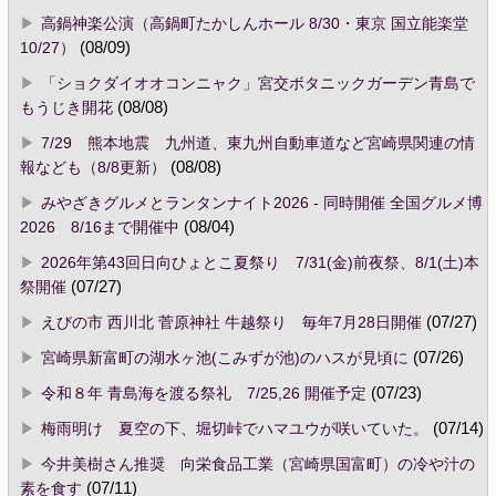
高鍋神楽公演（高鍋町たかしんホール 8/30・東京 国立能楽堂
10/27）
(08/09)
「ショクダイオオコンニャク」宮交ボタニックガーデン青島で
もうじき開花
(08/08)
7/29 熊本地震 九州道、東九州自動車道など宮崎県関連の情
報なども（8/8更新）
(08/08)
みやざきグルメとランタンナイト2026 - 同時開催 全国グルメ博
2026 8/16まで開催中
(08/04)
2026年第43回日向ひょとこ夏祭り 7/31(金)前夜祭、8/1(土)本
祭開催
(07/27)
えびの市 西川北 菅原神社 牛越祭り 毎年7月28日開催
(07/27)
宮崎県新富町の湖水ヶ池(こみずが池)のハスが見頃に
(07/26)
令和８年 青島海を渡る祭礼 7/25,26 開催予定
(07/23)
梅雨明け 夏空の下、堀切峠でハマユウが咲いていた。
(07/14)
今井美樹さん推奨 向栄食品工業（宮崎県国富町）の冷や汁の
素を食す
(07/11)