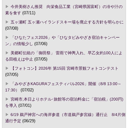
今井美樹さん推奨 向栄食品工業（宮崎県国富町）の冷や汁の
素を食す
(07/11)
五ヶ瀬町 五ヶ瀬ハイランドスキー場を廃止する方針を明らかに
(07/08)
「ひなたフェス2026」や「ひなタビみやざき宿泊キャンペー
ン」の情報少し
(07/06)
美郷町伝統の「御田祭」 雷雨で神輿入れ、早乙女約100人によ
る田植えは中止
(07/05)
【フォトコン】2026年 第15回 宮崎市景観フォトコンテスト
(07/05)
「みやざきKAGURAフェスティバル2026」開催（8/8 13:00～
17:30）
(07/02)
宮崎市,本日よりホテル･旅館等の宿泊料金に「宿泊税」(200円)
を導入
(07/01)
6/19 鵜戸神宮への海岸参道（市道鵜戸参宮線）通行止 8/4片側
通行予定
(06/29)