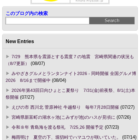
このブログ内の検索
New Entries
7/29 熊本県を震源とする震度７の地震 宮崎県関連の状況も
（8/7更新）
(08/07)
みやざきグルメとランタンナイト2026 - 同時開催 全国グルメ博
2026 8/16まで開催中
(08/04)
2026年第43回日向ひょとこ夏祭り 7/31(金)前夜祭、8/1(土)本
祭開催
(07/27)
えびの市 西川北 菅原神社 牛越祭り 毎年7月28日開催
(07/27)
宮崎県新富町の湖水ヶ池(こみずが池)のハスが見頃に
(07/26)
令和８年 青島海を渡る祭礼 7/25,26 開催予定
(07/23)
梅雨明け 夏空の下、堀切峠でハマユウが咲いていた。
(07/14)