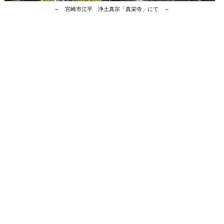
～ 宮崎市江平 浄土真宗「真栄寺」にて ～