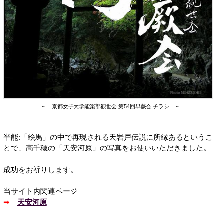
～ 京都女子大学能楽部観世会 第54回早蕨会 チラシ ～
半能:「絵馬」の中で再現される天岩戸伝説に所縁あるというこ
とで、高千穂の「天安河原」の写真をお使いいただきました。
成功をお祈りします。
当サイト内関連ページ
➡
天安河原