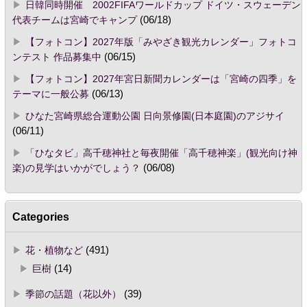
日韓同時開催 2002FIFAワールドカップ ドイツ・スウェーデン
代表チームは宮崎でキャンプ
(06/18)
【フォトコン】2027年版「みやざき観光カレンダー」フォトコ
ンテスト 作品募集中
(06/15)
【フォトコン】2027年宮日新聞カレンダーは「宮崎の四季」を
テーマに一般公募
(06/13)
ひなた宮崎県総合運動公園 日向景修園(日本庭園)のアジサイ
(06/11)
「ひなタビ」高千穂神社と毎夜開催「高千穂神楽」(観光向け神
楽)の見学はいかがでしょう？
(06/08)
Categories
花・植物など
(491)
巨樹
(14)
季節の話題（花以外）
(39)