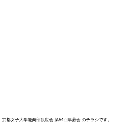
京都女子大学能楽部観世会 第54回早蕨会 のチラシです。