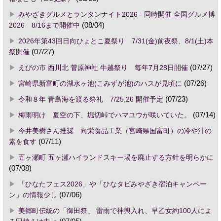
みやざきグルメとランタンナイト2026 - 同時開催 全国グルメ博
2026 8/16まで開催中
(08/04)
2026年第43回日向ひょとこ夏祭り 7/31(金)前夜祭、8/1(土)本
祭開催
(07/27)
えびの市 西川北 菅原神社 牛越祭り 毎年7月28日開催
(07/27)
宮崎県新富町の湖水ヶ池(こみずが池)のハスが見頃に
(07/26)
令和８年 青島海を渡る祭礼 7/25,26 開催予定
(07/23)
梅雨明け 夏空の下、堀切峠でハマユウが咲いていた。
(07/14)
今井美樹さん推奨 向栄食品工業（宮崎県国富町）の冷や汁の
素を食す
(07/11)
五ヶ瀬町 五ヶ瀬ハイランドスキー場を廃止する方針を明らかに
(07/08)
「ひなたフェス2026」や「ひなタビみやざき宿泊キャンペー
ン」の情報少し
(07/06)
美郷町伝統の「御田祭」 雷雨で神輿入れ、早乙女約100人によ