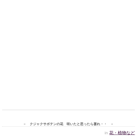
－ クジャクサボテンの花 咲いたと思ったら萎れ・・ －
in
花・植物など