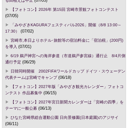
る田植えは中止
(07/05)
【フォトコン】2026年 第15回 宮崎市景観フォトコンテスト
(07/05)
「みやざきKAGURAフェスティバル2026」開催（8/8 13:00～
17:30）
(07/02)
宮崎市,本日よりホテル･旅館等の宿泊料金に「宿泊税」(200円)
を導入
(07/01)
6/19 鵜戸神宮への海岸参道（市道鵜戸参宮線）通行止 8/4片側
通行予定
(06/29)
日韓同時開催 2002FIFAワールドカップ ドイツ・スウェーデン
代表チームは宮崎でキャンプ
(06/18)
【フォトコン】2027年版「みやざき観光カレンダー」フォトコ
ンテスト 作品募集中
(06/15)
【フォトコン】2027年宮日新聞カレンダーは「宮崎の四季」を
テーマに一般公募
(06/13)
ひなた宮崎県総合運動公園 日向景修園(日本庭園)のアジサイ
(06/11)