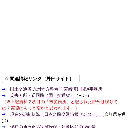
関連情報リンク（外部サイト）
➡
国土交通省 九州地方整備局 宮崎河川国道事務所
➡
災害カ所・迂回路（国土交通省）
（PDF）
（※上記資料２枚目の「被災箇所」と記された部分は誤りで
は？実際はもっと南かと思われます。）
➡
現在の規制状況（日本道路交通情報センター）
（宮崎県を選
択）
➡
現在の通行止め実施状況・対象区間の降雨量