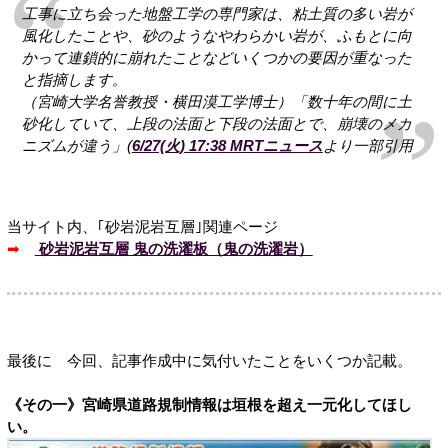
工事に立ち会った地盤工学の専門家は、粘土質の多い岩が
風化したことや、砂のようなやわらかい岩が、ふもとに向
かって連鎖的に崩れたことなどいくつかの要因が重なった
と指摘します。
（宮崎大学名誉教授・横田漠工学博士）「数十年の間に土
砂化していて、上段の法面と下段の法面とで、崩壊のメカ
ニズムが違う」(
6/27(火) 17:38 MRTニュース
より一部引用
当サイト内、｢砂岩泥岩互層｣関連ページ
➡
砂岩泥岩互層 鬼の洗濯板（鬼の洗濯岩）
最後に 今回、記事作成中に気付いたことをいくつか記載。
《その一》宮崎県道路規制情報は垣根を超え一元化してほし
い。