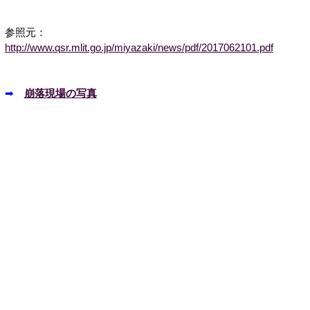
参照元：
http://www.qsr.mlit.go.jp/miyazaki/news/pdf/2017062101.pdf
➡
崩落現場の写真