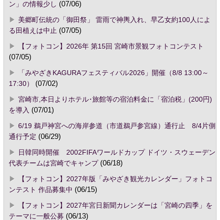
ン」の情報少し
(07/06)
美郷町伝統の「御田祭」 雷雨で神輿入れ、早乙女約100人によ
る田植えは中止
(07/05)
【フォトコン】2026年 第15回 宮崎市景観フォトコンテスト
(07/05)
「みやざきKAGURAフェスティバル2026」開催（8/8 13:00～
17:30）
(07/02)
宮崎市,本日よりホテル･旅館等の宿泊料金に「宿泊税」(200円)
を導入
(07/01)
6/19 鵜戸神宮への海岸参道（市道鵜戸参宮線）通行止 8/4片側
通行予定
(06/29)
日韓同時開催 2002FIFAワールドカップ ドイツ・スウェーデン
代表チームは宮崎でキャンプ
(06/18)
【フォトコン】2027年版「みやざき観光カレンダー」フォトコ
ンテスト 作品募集中
(06/15)
【フォトコン】2027年宮日新聞カレンダーは「宮崎の四季」を
テーマに一般公募
(06/13)