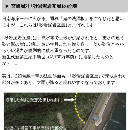
宮崎層群 ｢砂岩泥岩互層｣の崩壊
日南海岸一帯に広がる、通称「鬼の洗濯板」をご存じだと思い
ますが、これらは｢砂岩泥岩互層｣とよばれます。
｢砂岩泥岩互層｣は、洪水等で土砂が供給されると、重さの違う
砂と泥の層に分離、長い年月これを繰り返し、硬い砂岩とやわ
らかい泥岩が規則的に積み重なったものです。
新生代新第三紀中新世（約700万年前）に堆積したものと
か・・。
実は、220号線一帯の法面斜面も ｢砂岩泥岩互層｣で形成された
部分が多くあり、大雨が降ると崩れやすくなっております。