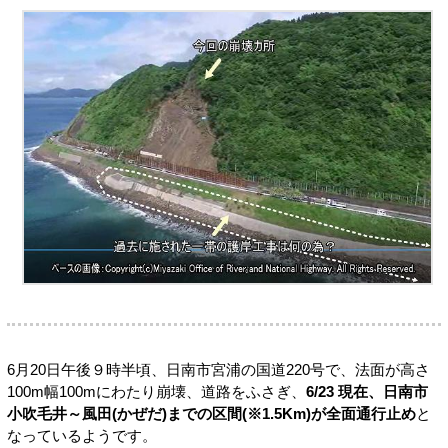
6月20日午後９時半頃、日南市宮浦の国道220号で、法面が高さ
100m幅100mにわたり崩壊、道路をふさぎ、
6/23 現在、日南市
小吹毛井～風田(かぜだ)までの区間(※1.5Km)が全面通行止め
と
なっているようです。