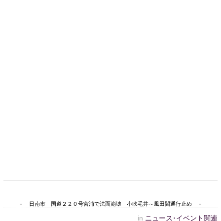
－ 日南市 国道２２０号宮浦で法面崩壊 小吹毛井～風田間通行止め －
in
ニュース･イベント関連