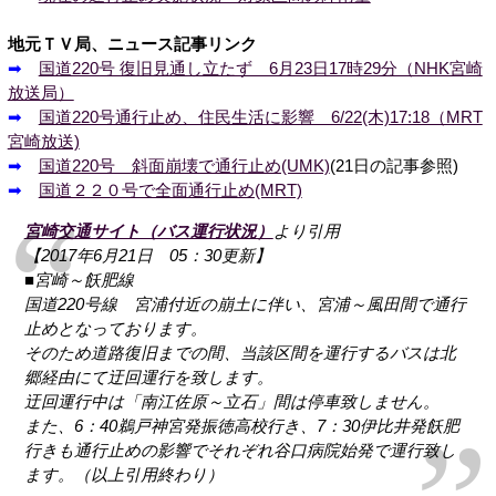
地元ＴＶ局、ニュース記事リンク
➡
国道220号 復旧見通し立たず 6月23日17時29分（NHK宮崎
放送局）
➡
国道220号通行止め、住民生活に影響 6/22(木)17:18（MRT
宮崎放送)
➡
国道220号 斜面崩壊で通行止め(UMK)
(21日の記事参照)
➡
国道２２０号で全面通行止め(MRT)
宮崎交通サイト（バス運行状況）
より引用
【2017年6月21日 05：30更新】
■宮崎～飫肥線
国道220号線 宮浦付近の崩土に伴い、宮浦～風田間で通行
止めとなっております。
そのため道路復旧までの間、当該区間を運行するバスは北
郷経由にて迂回運行を致します。
迂回運行中は「南江佐原～立石」間は停車致しません。
また、6：40鵜戸神宮発振徳高校行き、7：30伊比井発飫肥
行きも通行止めの影響でそれぞれ谷口病院始発で運行致し
ます。（以上引用終わり）