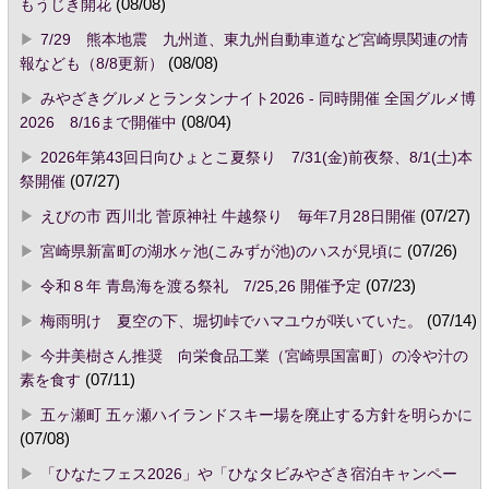
もうじき開花
(08/08)
7/29 熊本地震 九州道、東九州自動車道など宮崎県関連の情
報なども（8/8更新）
(08/08)
みやざきグルメとランタンナイト2026 - 同時開催 全国グルメ博
2026 8/16まで開催中
(08/04)
2026年第43回日向ひょとこ夏祭り 7/31(金)前夜祭、8/1(土)本
祭開催
(07/27)
えびの市 西川北 菅原神社 牛越祭り 毎年7月28日開催
(07/27)
宮崎県新富町の湖水ヶ池(こみずが池)のハスが見頃に
(07/26)
令和８年 青島海を渡る祭礼 7/25,26 開催予定
(07/23)
梅雨明け 夏空の下、堀切峠でハマユウが咲いていた。
(07/14)
今井美樹さん推奨 向栄食品工業（宮崎県国富町）の冷や汁の
素を食す
(07/11)
五ヶ瀬町 五ヶ瀬ハイランドスキー場を廃止する方針を明らかに
(07/08)
「ひなたフェス2026」や「ひなタビみやざき宿泊キャンペー