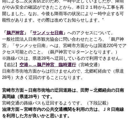
雨による二次災害防止のため、一時中止していましたが、降雨
がやみ安全の確認ができたことから、本日２１時から工事を再
開しました。なお、今後も降雨等の状況により一時中止する可
能性があります。その際は改めてお知らせします。"
「
鵜戸神宮
」「
サンメッセ日南
」
へのアクセスについて。
一般社団法人日南市観光協会に問い合わせたところ、「鵜戸神
宮」「サンメッセ日南」へは、宮崎市方面からは国道220号でア
クセス可能とのこと。（鵜戸神宮でＵターンとなります。）
※路線バスは、県道28号へ迂回しているので利用できません。
【追記】
空港←→鵜戸神宮 臨時運行
（宮崎交通）
日南市市街地方面からは行けませんので、北郷町経由で（県道
28号）大きく迂回のすることになります。
宮崎市方面～日南市街地の迂回道路は、田野～北郷経由の日南
高岡線（県道28号）です。
宮崎交通の路線バスも迂回するようです。（下段記載）
油津方面～宮崎市内の公共交通機関を利用の方は、ＪＲ日南線
を利用した方が良いかと思います。