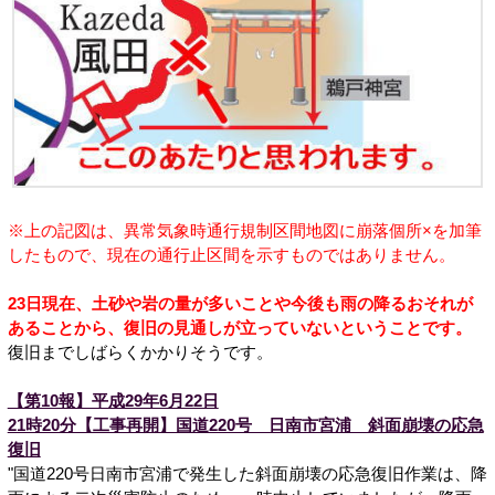
※上の記図は、異常気象時通行規制区間地図に崩落個所×を加筆
したもので、現在の通行止区間を示すものではありません。
23日現在、土砂や岩の量が多いことや今後も雨の降るおそれが
あることから、復旧の見通しが立っていないということです。
復旧までしばらくかかりそうです。
【第10報】平成29年6月22日
21時20分【工事再開】国道220号 日南市宮浦 斜面崩壊の応急
復旧
"国道220号日南市宮浦で発生した斜面崩壊の応急復旧作業は、降