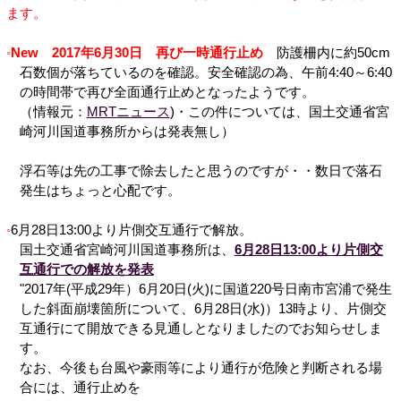
ます。
New
2017年6月30日 再び一時通行止め
防護柵内に約50cm
石数個が落ちているのを確認。安全確認の為、午前4:40～6:40
の時間帯で再び全面通行止めとなったようです。
（情報元：
MRTニュース
)・この件については、国土交通省宮
崎河川国道事務所からは発表無し）
浮石等は先の工事で除去したと思うのですが・・数日で落石
発生はちょっと心配です。
6月28日13:00より片側交互通行で解放。
国土交通省宮崎河川国道事務所は、
6月28日13:00より片側交
互通行での解放を発表
"2017年(平成29年）6月20日(火)に国道220号日南市宮浦で発生
した斜面崩壊箇所について、6月28日(水)）13時より、片側交
互通行にて開放できる見通しとなりましたのでお知らせしま
す。
なお、今後も台風や豪雨等により通行が危険と判断される場
合には、通行止めを