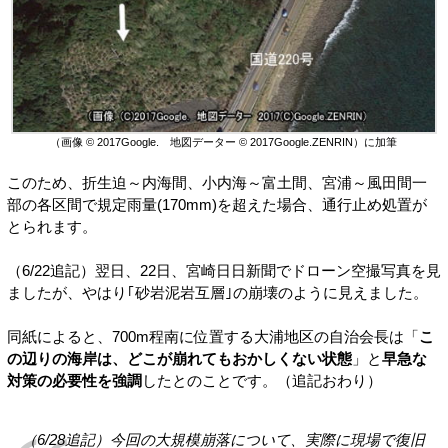
（画像 © 2017Google. 地図データー © 2017Google.ZENRIN）に加筆
このため、折生迫～内海間、小内海～富土間、宮浦～風田間一
部の各区間で規定雨量(170mm)を超えた場合、通行止め処置が
とられます。
（6/22追記）翌日、22日、宮崎日日新聞でドローン空撮写真を見
ましたが、やはり｢砂岩泥岩互層｣の崩壊のように見えました。
同紙によると、700m程南に位置する大浦地区の自治会長は「
こ
の辺りの海岸は、どこが崩れてもおかしくない状態
」と
早急な
対策の必要性を強調
したとのことです。（追記おわり）
（6/28追記）今回の大規模崩落について、実際に現場で復旧