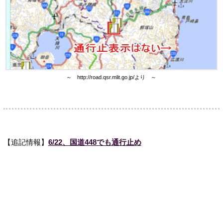
～ http://road.qsr.mlit.go.jp/より ～
【追記情報】
6/22、国道448でも通行止め