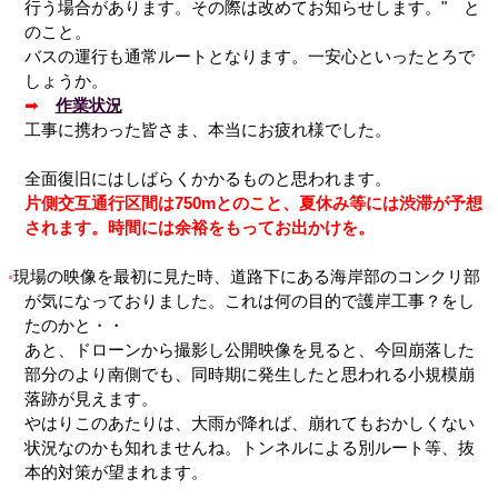
行う場合があります。その際は改めてお知らせします。" と
のこと。
バスの運行も通常ルートとなります。一安心といったとろで
しょうか。
➡
作業状況
工事に携わった皆さま、本当にお疲れ様でした。
全面復旧にはしばらくかかるものと思われます。
片側交互通行区間は750mとのこと、夏休み等には渋滞が予想
されます。時間には余裕をもってお出かけを。
現場の映像を最初に見た時、道路下にある海岸部のコンクリ部
が気になっておりました。これは何の目的で護岸工事？をし
たのかと・・
あと、ドローンから撮影し公開映像を見ると、今回崩落した
部分のより南側でも、同時期に発生したと思われる小規模崩
落跡が見えます。
やはりこのあたりは、大雨が降れば、崩れてもおかしくない
状況なのかも知れませんね。トンネルによる別ルート等、抜
本的対策が望まれます。