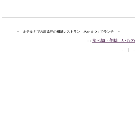
－ ホテルえびの高原荘の和風レストラン「あかまつ」でランチ －
in
食べ物・美味しいもの
- | -