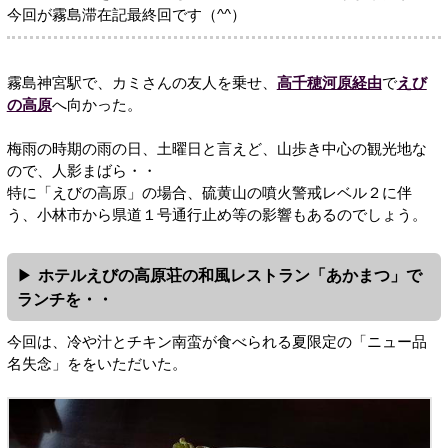
今回が霧島滞在記最終回です（^^）
霧島神宮駅で、カミさんの友人を乗せ、
高千穂河原経由
で
えび
の高原
へ向かった。
梅雨の時期の雨の日、土曜日と言えど、山歩き中心の観光地な
ので、人影まばら・・
特に「えびの高原」の場合、硫黄山の噴火警戒レベル２に伴
う、小林市から県道１号通行止め等の影響もあるのでしょう。
ホテルえびの高原荘の和風レストラン「あかまつ」で
ランチを・・
今回は、冷や汁とチキン南蛮が食べられる夏限定の「ニュー品
名失念」ををいただいた。