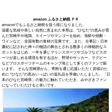
amazon ふるさと納税 ＰＲ
amazonでもふるさと納税を扱う様になりました。
温暖な気候や美しい自然に恵まれた本県は、“ひなた”の恵みが育
んだ宮崎牛や地鶏、スイーツやマンゴーを始め、海鮮や焼酎・
ワインなど、全国有数の食材の宝庫です。 また、古事記・日本
書紀に記された神々の物語の舞台とされる数多くの神秘的なス
ポットをはじめ、一年を通じマリンスポーツやゴルフなどスポ
ーツが楽しめる環境を有するほか、野球やサッカー、ラグビー
などプロスポーツチームのキャンプ地として多くのファンで賑
います。 そんな宮崎県から、寄附を通じ応援いただく皆様のた
めに “ひなた”の恵みいっぱいの返礼品を準備いたしました。「日
本のひなた宮崎県」の魅力に触れていただき、みやざきファン
になっていただけると幸いです。