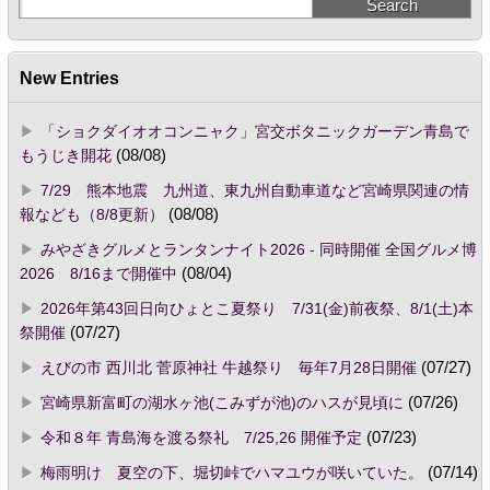
New Entries
「ショクダイオオコンニャク」宮交ボタニックガーデン青島で
もうじき開花
(08/08)
7/29 熊本地震 九州道、東九州自動車道など宮崎県関連の情
報なども（8/8更新）
(08/08)
みやざきグルメとランタンナイト2026 - 同時開催 全国グルメ博
2026 8/16まで開催中
(08/04)
2026年第43回日向ひょとこ夏祭り 7/31(金)前夜祭、8/1(土)本
祭開催
(07/27)
えびの市 西川北 菅原神社 牛越祭り 毎年7月28日開催
(07/27)
宮崎県新富町の湖水ヶ池(こみずが池)のハスが見頃に
(07/26)
令和８年 青島海を渡る祭礼 7/25,26 開催予定
(07/23)
梅雨明け 夏空の下、堀切峠でハマユウが咲いていた。
(07/14)