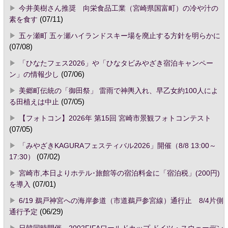
今井美樹さん推奨 向栄食品工業（宮崎県国富町）の冷や汁の
素を食す
(07/11)
五ヶ瀬町 五ヶ瀬ハイランドスキー場を廃止する方針を明らかに
(07/08)
「ひなたフェス2026」や「ひなタビみやざき宿泊キャンペー
ン」の情報少し
(07/06)
美郷町伝統の「御田祭」 雷雨で神輿入れ、早乙女約100人によ
る田植えは中止
(07/05)
【フォトコン】2026年 第15回 宮崎市景観フォトコンテスト
(07/05)
「みやざきKAGURAフェスティバル2026」開催（8/8 13:00～
17:30）
(07/02)
宮崎市,本日よりホテル･旅館等の宿泊料金に「宿泊税」(200円)
を導入
(07/01)
6/19 鵜戸神宮への海岸参道（市道鵜戸参宮線）通行止 8/4片側
通行予定
(06/29)