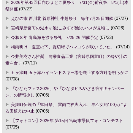
2026年第43回日向ひょとこ夏祭り 7/31(金)前夜祭、8/1(土)本
祭開催
(07/27)
えびの市 西川北 菅原神社 牛越祭り 毎年7月28日開催
(07/27)
宮崎県新富町の湖水ヶ池(こみずが池)のハスが見頃に
(07/26)
令和８年 青島海を渡る祭礼 7/25,26 開催予定
(07/23)
梅雨明け 夏空の下、堀切峠でハマユウが咲いていた。
(07/14)
今井美樹さん推奨 向栄食品工業（宮崎県国富町）の冷や汁の
素を食す
(07/11)
五ヶ瀬町 五ヶ瀬ハイランドスキー場を廃止する方針を明らかに
(07/08)
「ひなたフェス2026」や「ひなタビみやざき宿泊キャンペー
ン」の情報少し
(07/06)
美郷町伝統の「御田祭」 雷雨で神輿入れ、早乙女約100人によ
る田植えは中止
(07/05)
【フォトコン】2026年 第15回 宮崎市景観フォトコンテスト
(07/05)