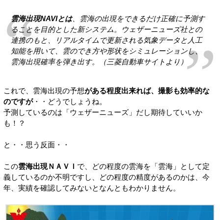
雲海出現NAVIとは
、雲海の出現をできるだけ正確に予測す
ることを目的とした新システム。ウェザーニューズ社との
連携のもと、リアルタイムで更新される気象データと人工
知能を用いて、雲のでき方や形状をシミュレーションし、
雲海出現確率を弾き出す。（三菱自動車サイトより）
これで、雲海出現の予想
がある程度出来れば、撮影も効率的な
のですが
・・どうでしょうね。
予測しているのは「ウェザーニューズ」だし期待していいか
も！？
と・・思う反面・・
この
雲海出現ＮＡＶＩ
で、どの程度の雲海を「雲海」として定
義しているのか不明ですし、どの程度の精度があるのかは、今
年、実績を確認してみないとなんともわかりません。