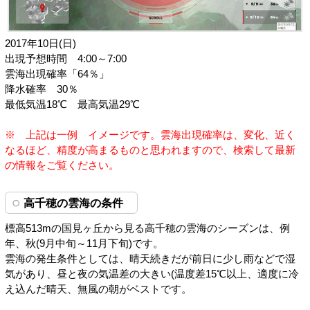
2017年10日(日)
出現予想時間 4:00～7:00
雲海出現確率「64％」
降水確率 30％
最低気温18℃ 最高気温29℃
※ 上記は一例 イメージです。雲海出現確率は、変化、近く
なるほど、精度が高まるものと思われますので、検索して最新
の情報をご覧ください。
高千穂の雲海の条件
標高513mの国見ヶ丘から見る高千穂の雲海のシーズンは、例
年、秋(9月中旬～11月下旬)です。
雲海の発生条件としては、晴天続きだが前日に少し雨などで湿
気があり、昼と夜の気温差の大きい(温度差15℃以上、適度に冷
え込んだ晴天、無風の朝がベストです。