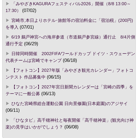
「みやざきKAGURAフェスティバル2026」開催（8/8 13:00～
17:30）
(07/02)
宮崎市,本日よりホテル･旅館等の宿泊料金に「宿泊税」(200円)
を導入
(07/01)
6/19 鵜戸神宮への海岸参道（市道鵜戸参宮線）通行止 8/4片側
通行予定
(06/29)
日韓同時開催 2002FIFAワールドカップ ドイツ・スウェーデン
代表チームは宮崎でキャンプ
(06/18)
【フォトコン】2027年版「みやざき観光カレンダー」フォトコ
ンテスト 作品募集中
(06/15)
【フォトコン】2027年宮日新聞カレンダーは「宮崎の四季」を
テーマに一般公募
(06/13)
ひなた宮崎県総合運動公園 日向景修園(日本庭園)のアジサイ
(06/11)
「ひなタビ」高千穂神社と毎夜開催「高千穂神楽」(観光向け神
楽)の見学はいかがでしょう？
(06/08)