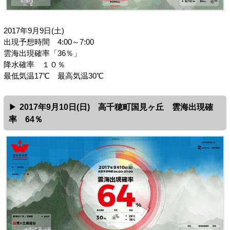
2017年9月9日(土)
出現予想時間 4:00～7:00
雲海出現確率「36％」
降水確率 １０％
最低気温17℃ 最高気温30℃
2017年9月10日(日) 高千穂町国見ヶ丘 雲海出現確
率 64％