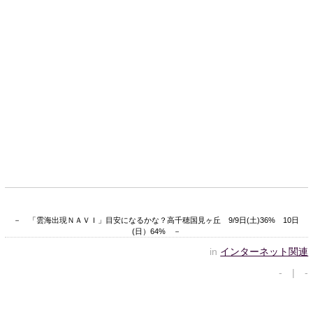
－ 「雲海出現ＮＡＶＩ」目安になるかな？高千穂国見ヶ丘 9/9日(土)36% 10日
(日）64% －
in
インターネット関連
- | -