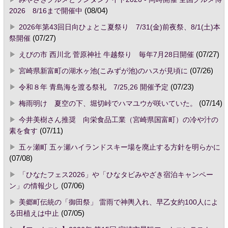
2026 8/16まで開催中
(08/04)
2026年第43回日向ひょとこ夏祭り 7/31(金)前夜祭、8/1(土)本
祭開催
(07/27)
えびの市 西川北 菅原神社 牛越祭り 毎年7月28日開催
(07/27)
宮崎県新富町の湖水ヶ池(こみずが池)のハスが見頃に
(07/26)
令和８年 青島海を渡る祭礼 7/25,26 開催予定
(07/23)
梅雨明け 夏空の下、堀切峠でハマユウが咲いていた。
(07/14)
今井美樹さん推奨 向栄食品工業（宮崎県国富町）の冷や汁の
素を食す
(07/11)
五ヶ瀬町 五ヶ瀬ハイランドスキー場を廃止する方針を明らかに
(07/08)
「ひなたフェス2026」や「ひなタビみやざき宿泊キャンペー
ン」の情報少し
(07/06)
美郷町伝統の「御田祭」 雷雨で神輿入れ、早乙女約100人によ
る田植えは中止
(07/05)