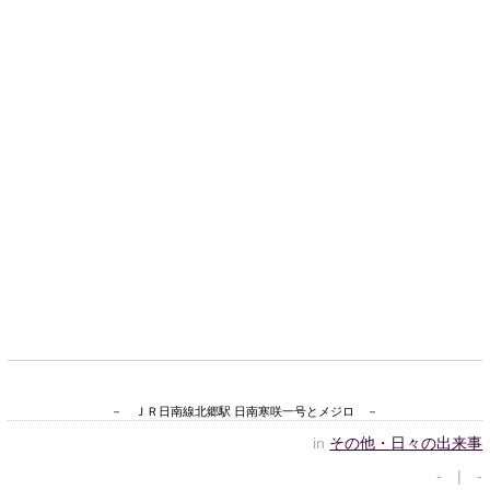
－ ＪＲ日南線北郷駅 日南寒咲一号とメジロ －
in
その他・日々の出来事
- | -