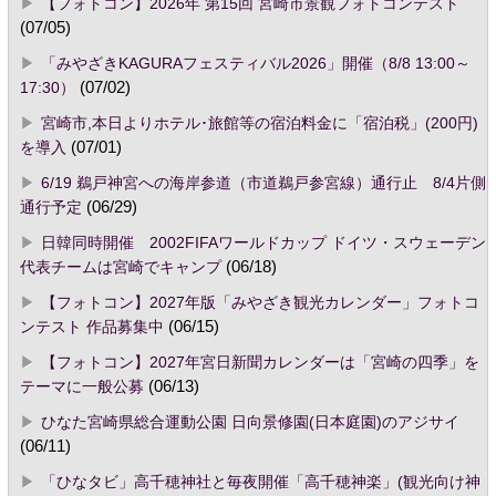
【フォトコン】2026年 第15回 宮崎市景観フォトコンテスト
(07/05)
「みやざきKAGURAフェスティバル2026」開催（8/8 13:00～
17:30）
(07/02)
宮崎市,本日よりホテル･旅館等の宿泊料金に「宿泊税」(200円)
を導入
(07/01)
6/19 鵜戸神宮への海岸参道（市道鵜戸参宮線）通行止 8/4片側
通行予定
(06/29)
日韓同時開催 2002FIFAワールドカップ ドイツ・スウェーデン
代表チームは宮崎でキャンプ
(06/18)
【フォトコン】2027年版「みやざき観光カレンダー」フォトコ
ンテスト 作品募集中
(06/15)
【フォトコン】2027年宮日新聞カレンダーは「宮崎の四季」を
テーマに一般公募
(06/13)
ひなた宮崎県総合運動公園 日向景修園(日本庭園)のアジサイ
(06/11)
「ひなタビ」高千穂神社と毎夜開催「高千穂神楽」(観光向け神