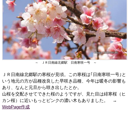
～ ＪＲ日南線北郷駅 日南寒咲一号 ～
ＪＲ日南線北郷駅の寒桜が見頃。この寒桜は｢日南寒咲一号｣と
いう地元の方が品種改良した早咲き品種、今年は暖冬の影響も
あり、なんと元旦から咲き出したとか。
山桜を交配させてできた桜のようですが、見た目は緋寒桜（ヒ
カン桜）に近いもっとピンクの濃い木もありました。 →
WebPage作成