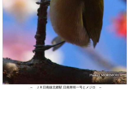
～ ＪＲ日南線北郷駅 日南寒咲一号とメジロ ～