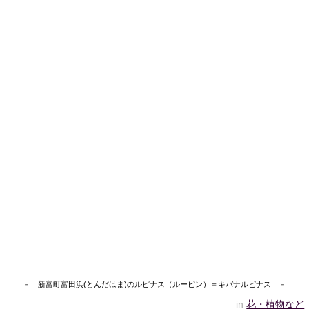
－ 新富町富田浜(とんだはま)のルピナス（ルーピン）＝キバナルピナス －
in
花・植物など