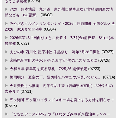
もうじき開花
(08/08)
7/29 熊本地震 九州道、東九州自動車道など宮崎県関連の情
報なども（8/8更新）
(08/08)
みやざきグルメとランタンナイト2026 - 同時開催 全国グルメ博
2026 8/16まで開催中
(08/04)
2026年第43回日向ひょとこ夏祭り 7/31(金)前夜祭、8/1(土)本
祭開催
(07/27)
えびの市 西川北 菅原神社 牛越祭り 毎年7月28日開催
(07/27)
宮崎県新富町の湖水ヶ池(こみずが池)のハスが見頃に
(07/26)
令和８年 青島海を渡る祭礼 7/25,26 開催予定
(07/23)
梅雨明け 夏空の下、堀切峠でハマユウが咲いていた。
(07/14)
今井美樹さん推奨 向栄食品工業（宮崎県国富町）の冷や汁の
素を食す
(07/11)
五ヶ瀬町 五ヶ瀬ハイランドスキー場を廃止する方針を明らかに
(07/08)
「ひなたフェス2026」や「ひなタビみやざき宿泊キャンペー