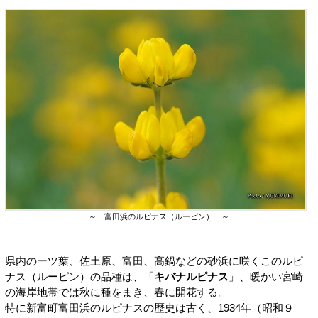
～ 富田浜のルピナス（ルーピン） ～
県内のーツ葉、佐土原、富田、高鍋などの砂浜に咲くこのルピ
ナス（ルーピン）の品種は、「
キバナルピナス
」、暖かい宮崎
の海岸地帯では秋に種をまき、春に開花する。
特に新富町富田浜のルピナスの歴史は古く、1934年（昭和９