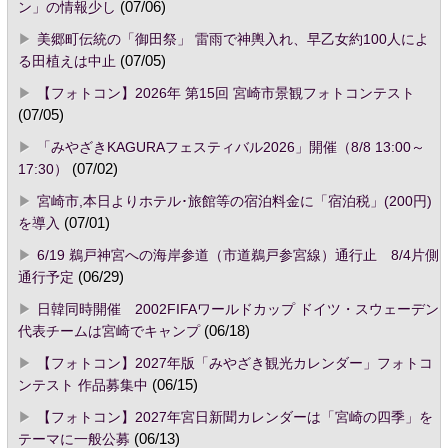
ン」の情報少し
(07/06)
美郷町伝統の「御田祭」 雷雨で神輿入れ、早乙女約100人によ
る田植えは中止
(07/05)
【フォトコン】2026年 第15回 宮崎市景観フォトコンテスト
(07/05)
「みやざきKAGURAフェスティバル2026」開催（8/8 13:00～
17:30）
(07/02)
宮崎市,本日よりホテル･旅館等の宿泊料金に「宿泊税」(200円)
を導入
(07/01)
6/19 鵜戸神宮への海岸参道（市道鵜戸参宮線）通行止 8/4片側
通行予定
(06/29)
日韓同時開催 2002FIFAワールドカップ ドイツ・スウェーデン
代表チームは宮崎でキャンプ
(06/18)
【フォトコン】2027年版「みやざき観光カレンダー」フォトコ
ンテスト 作品募集中
(06/15)
【フォトコン】2027年宮日新聞カレンダーは「宮崎の四季」を
テーマに一般公募
(06/13)