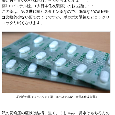
長い付き合いの｢花粉症｣、そろそろ来たかなーー。
薬｢エバステル錠｣（大日本住友製薬）のお世話に・・
この薬は、第２世代抗ヒスタミン薬なので、眠気などの副作用
は比較的少ない薬でのようですが、ポカポカ陽気だとコックリ
コックリ眠くなります。
～ 花粉症の薬（抗ヒスタミン薬）エバステル錠（大日本住友製薬） ～
私の花粉症の症状は結構、重く、くしゃみ、鼻水はもちろんの