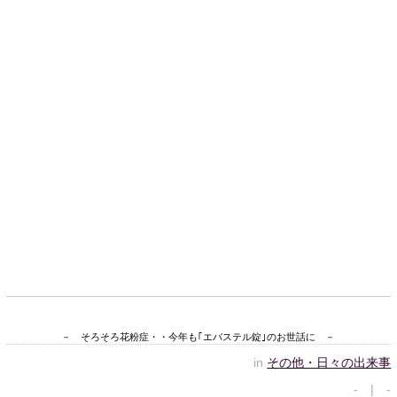
－ そろそろ花粉症・・今年も｢エバステル錠｣のお世話に －
in
その他・日々の出来事
- | -