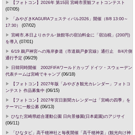
【フォトコン】2026年 第15回 宮崎市景観フォトコンテスト
(07/05)
「みやざきKAGURAフェスティバル2026」開催（8/8 13:00～
17:30）
(07/02)
宮崎市,本日よりホテル･旅館等の宿泊料金に「宿泊税」(200円)
を導入
(07/01)
6/19 鵜戸神宮への海岸参道（市道鵜戸参宮線）通行止 8/4片側
通行予定
(06/29)
日韓同時開催 2002FIFAワールドカップ ドイツ・スウェーデン
代表チームは宮崎でキャンプ
(06/18)
【フォトコン】2027年版「みやざき観光カレンダー」フォトコ
ンテスト 作品募集中
(06/15)
【フォトコン】2027年宮日新聞カレンダーは「宮崎の四季」を
テーマに一般公募
(06/13)
ひなた宮崎県総合運動公園 日向景修園(日本庭園)のアジサイ
(06/11)
「ひなタビ」高千穂神社と毎夜開催「高千穂神楽」(観光向け神