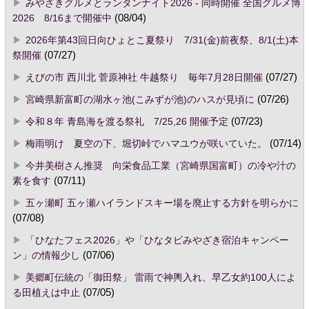
みやざきグルメとランタンナイト2026 - 同時開催 全国グルメ博
2026 8/16まで開催中
(08/04)
2026年第43回日向ひょとこ夏祭り 7/31(金)前夜祭、8/1(土)本
祭開催
(07/27)
えびの市 西川北 菅原神社 牛越祭り 毎年7月28日開催
(07/27)
宮崎県新富町の湖水ヶ池(こみずが池)のハスが見頃に
(07/26)
令和８年 青島海を渡る祭礼 7/25,26 開催予定
(07/23)
梅雨明け 夏空の下、堀切峠でハマユウが咲いていた。
(07/14)
今井美樹さん推奨 向栄食品工業（宮崎県国富町）の冷や汁の
素を食す
(07/11)
五ヶ瀬町 五ヶ瀬ハイランドスキー場を廃止する方針を明らかに
(07/08)
「ひなたフェス2026」や「ひなタビみやざき宿泊キャンペー
ン」の情報少し
(07/06)
美郷町伝統の「御田祭」 雷雨で神輿入れ、早乙女約100人によ
る田植えは中止
(07/05)