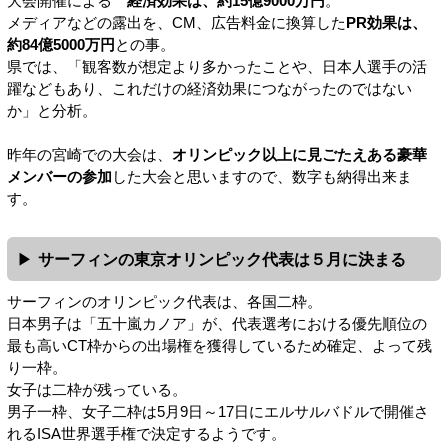
大会開催による
経済効果は、約15億9000万円
。
メディアなどの露出を、CM、広告料金に換算した
PR効果は、
約84億5000万円
との事。
県では、「観客数が想定より多かったことや、日本人選手の活
躍などもあり、これだけの経済効果につながったのではない
か」と分析。
昨年の宮崎での大会は、
オリンピック以上に見ごたえある豪華
メンバーの参加
した大会と思いますので、数字も納得出来ま
す。
サーフィンの東京オリンピック代表は５月に決まる
サーフィンのオリンピック代表は、各国二枠。
日本男子は「五十嵐カノア」が、代表選考における優先順位の
最も高いCT枠からの出場権を獲得しているため確定、よって残
り一枠。
女子は二枠が残っている。
男子一枠、女子二枠は5月9日～17日にエルサルバドルで開催さ
れるISA世界選手権で決定するようです。