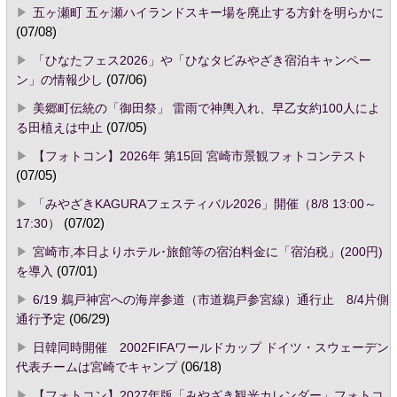
五ヶ瀬町 五ヶ瀬ハイランドスキー場を廃止する方針を明らかに
(07/08)
「ひなたフェス2026」や「ひなタビみやざき宿泊キャンペー
ン」の情報少し
(07/06)
美郷町伝統の「御田祭」 雷雨で神輿入れ、早乙女約100人によ
る田植えは中止
(07/05)
【フォトコン】2026年 第15回 宮崎市景観フォトコンテスト
(07/05)
「みやざきKAGURAフェスティバル2026」開催（8/8 13:00～
17:30）
(07/02)
宮崎市,本日よりホテル･旅館等の宿泊料金に「宿泊税」(200円)
を導入
(07/01)
6/19 鵜戸神宮への海岸参道（市道鵜戸参宮線）通行止 8/4片側
通行予定
(06/29)
日韓同時開催 2002FIFAワールドカップ ドイツ・スウェーデン
代表チームは宮崎でキャンプ
(06/18)
【フォトコン】2027年版「みやざき観光カレンダー」フォトコ