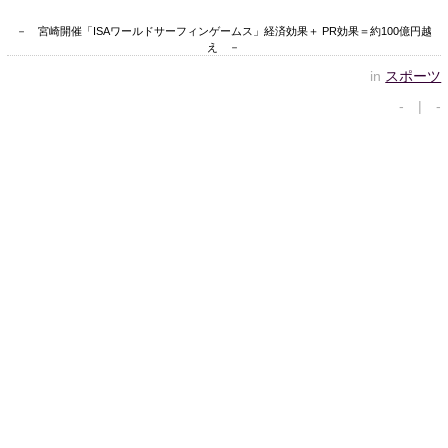
－ 宮崎開催「ISAワールドサーフィンゲームス」経済効果＋ PR効果＝約100億円越
え －
in
スポーツ
- | -