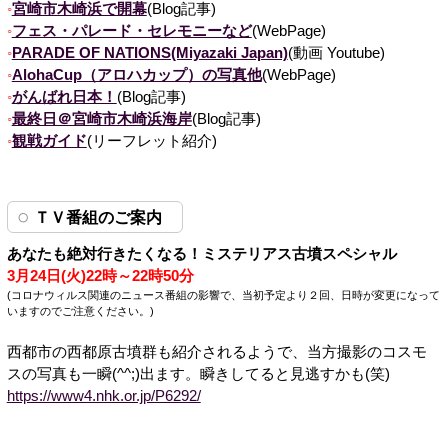
宮崎市木崎浜で開幕
(Blog記事)
フェス・パレード・セレモニーなど
(WebPage)
PARADE OF NATIONS(Miyazaki Japan)
(動画 Youtube)
AlohaCup（アロハカップ）の写真他
(WebPage)
がんばれ日本！
(Blog記事)
最終日＠宮崎市木崎浜海岸
(Blog記事)
観戦ガイド
(リーフレット紹介)
ＴＶ番組のご案内
あなたも絶対行きたくなる！ミステリアス古墳スペシャル
3月24日(火)22時～22時50分
(コロナウィルス関連のニュース番組の影響で、当初予定より２回、日時が変更になって
いますのでご注意ください。)
西都市の西都原古墳群も紹介されるようで、当方撮影のコスモ
スの写真も一瞬(^^;)出ます。瞬きしてると見逃すかも(笑)
https://www4.nhk.or.jp/P6292/