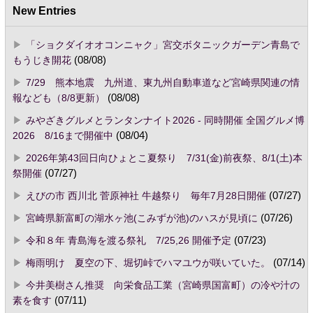
New Entries
「ショクダイオオコンニャク」宮交ボタニックガーデン青島で
もうじき開花
(08/08)
7/29 熊本地震 九州道、東九州自動車道など宮崎県関連の情
報なども（8/8更新）
(08/08)
みやざきグルメとランタンナイト2026 - 同時開催 全国グルメ博
2026 8/16まで開催中
(08/04)
2026年第43回日向ひょとこ夏祭り 7/31(金)前夜祭、8/1(土)本
祭開催
(07/27)
えびの市 西川北 菅原神社 牛越祭り 毎年7月28日開催
(07/27)
宮崎県新富町の湖水ヶ池(こみずが池)のハスが見頃に
(07/26)
令和８年 青島海を渡る祭礼 7/25,26 開催予定
(07/23)
梅雨明け 夏空の下、堀切峠でハマユウが咲いていた。
(07/14)
今井美樹さん推奨 向栄食品工業（宮崎県国富町）の冷や汁の
素を食す
(07/11)