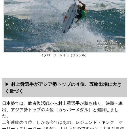
イタロ・フェレイラ（ブラジル）
村上舜選手がアジア勢トップの４位、五輪出場に大き
く近づく
日本勢では、敗者復活戦から村上舜選手が勝ち残り、決勝へ進
出、アジア勢トップの４位（カッパーメダル）と健闘しまし
た。
二年連続の４位、しかも今年はあの、レジェンド・キング ケ
ーリー・スレーター（５位） より上なのですから、大きな自信