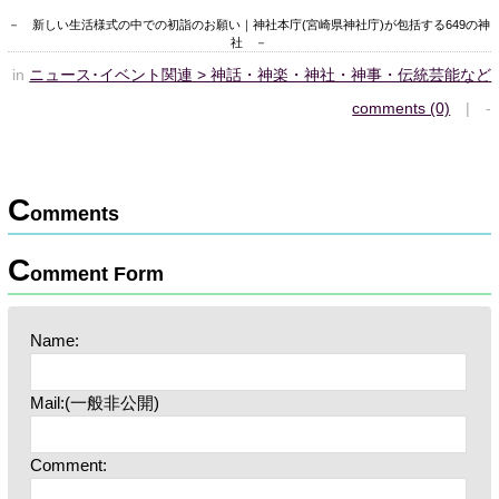
－ 新しい生活様式の中での初詣のお願い｜神社本庁(宮崎県神社庁)が包括する649の神
社 －
in
ニュース･イベント関連 > 神話・神楽・神社・神事・伝統芸能など
comments (0)
| -
C
omments
C
omment Form
Name:
Mail:(一般非公開)
Comment: