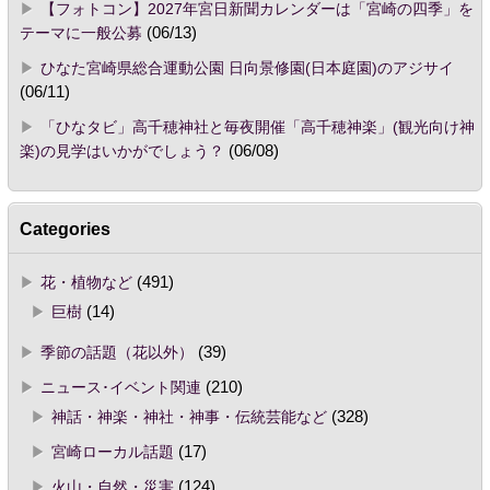
【フォトコン】2027年宮日新聞カレンダーは「宮崎の四季」を
テーマに一般公募
(06/13)
ひなた宮崎県総合運動公園 日向景修園(日本庭園)のアジサイ
(06/11)
「ひなタビ」高千穂神社と毎夜開催「高千穂神楽」(観光向け神
楽)の見学はいかがでしょう？
(06/08)
Categories
花・植物など
(491)
巨樹
(14)
季節の話題（花以外）
(39)
ニュース･イベント関連
(210)
神話・神楽・神社・神事・伝統芸能など
(328)
宮崎ローカル話題
(17)
火山・自然・災害
(124)