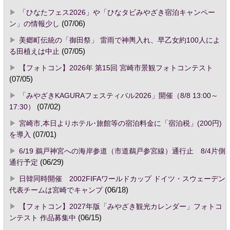
「ひなたフェス2026」や「ひなタビみやざき宿泊キャンペー
ン」の情報少し
(07/06)
美郷町伝統の「御田祭」 雷雨で神輿入れ、早乙女約100人によ
る田植えは中止
(07/05)
【フォトコン】2026年 第15回 宮崎市景観フォトコンテスト
(07/05)
「みやざきKAGURAフェスティバル2026」開催（8/8 13:00～
17:30）
(07/02)
宮崎市,本日よりホテル･旅館等の宿泊料金に「宿泊税」(200円)
を導入
(07/01)
6/19 鵜戸神宮への海岸参道（市道鵜戸参宮線）通行止 8/4片側
通行予定
(06/29)
日韓同時開催 2002FIFAワールドカップ ドイツ・スウェーデン
代表チームは宮崎でキャンプ
(06/18)
【フォトコン】2027年版「みやざき観光カレンダー」フォトコ
ンテスト 作品募集中
(06/15)