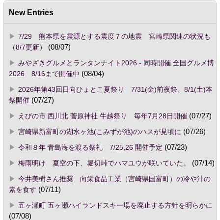
New Entries
7/29 熊本県を震源とする震度７の地震 宮崎県関連の状況も
（8/7更新）
(08/07)
みやざきグルメとランタンナイト2026 - 同時開催 全国グルメ博
2026 8/16まで開催中
(08/04)
2026年第43回日向ひょとこ夏祭り 7/31(金)前夜祭、8/1(土)本
祭開催
(07/27)
えびの市 西川北 菅原神社 牛越祭り 毎年7月28日開催
(07/27)
宮崎県新富町の湖水ヶ池(こみずが池)のハスが見頃に
(07/26)
令和８年 青島海を渡る祭礼 7/25,26 開催予定
(07/23)
梅雨明け 夏空の下、堀切峠でハマユウが咲いていた。
(07/14)
今井美樹さん推奨 向栄食品工業（宮崎県国富町）の冷や汁の
素を食す
(07/11)
五ヶ瀬町 五ヶ瀬ハイランドスキー場を廃止する方針を明らかに
(07/08)