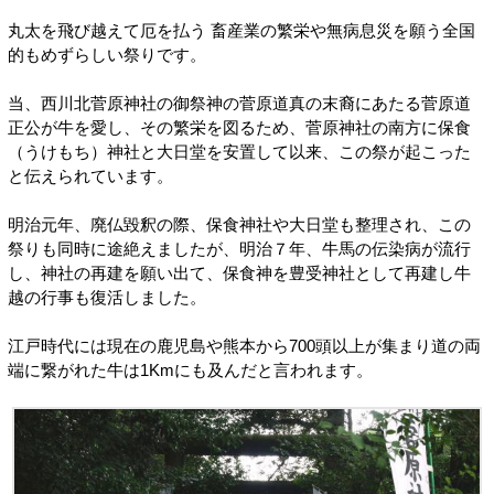
丸太を飛び越えて厄を払う 畜産業の繁栄や無病息災を願う全国
的もめずらしい祭りです。
当、西川北菅原神社の御祭神の菅原道真の末裔にあたる菅原道
正公が牛を愛し、その繁栄を図るため、菅原神社の南方に保食
（うけもち）神社と大日堂を安置して以来、この祭が起こった
と伝えられています。
明治元年、廃仏毀釈の際、保食神社や大日堂も整理され、この
祭りも同時に途絶えましたが、明治７年、牛馬の伝染病が流行
し、神社の再建を願い出て、保食神を豊受神社として再建し牛
越の行事も復活しました。
江戸時代には現在の鹿児島や熊本から700頭以上が集まり道の両
端に繋がれた牛は1Kmにも及んだと言われます。