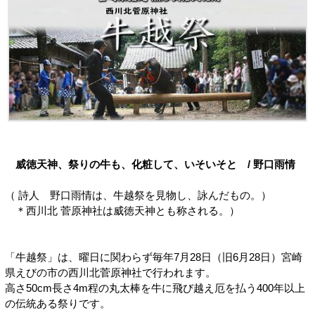
威徳天神、祭りの牛も、化粧して、いそいそと / 野口雨情
（ 詩人 野口雨情は、牛越祭を見物し、詠んだもの。）
＊西川北 菅原神社は威徳天神とも称される。）
「牛越祭」は、曜日に関わらず毎年7月28日（旧6月28日）宮崎
県えびの市の西川北菅原神社で行われます。
高さ50cm長さ4m程の丸太棒を牛に飛び越え厄を払う400年以上
の伝統ある祭りです。