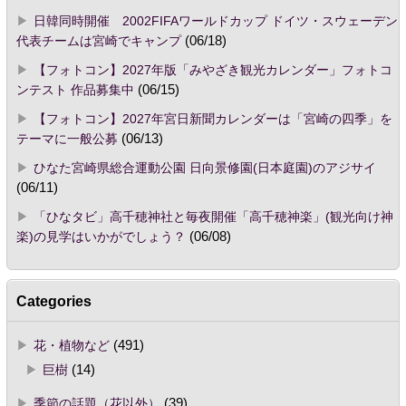
日韓同時開催 2002FIFAワールドカップ ドイツ・スウェーデン
代表チームは宮崎でキャンプ
(06/18)
【フォトコン】2027年版「みやざき観光カレンダー」フォトコ
ンテスト 作品募集中
(06/15)
【フォトコン】2027年宮日新聞カレンダーは「宮崎の四季」を
テーマに一般公募
(06/13)
ひなた宮崎県総合運動公園 日向景修園(日本庭園)のアジサイ
(06/11)
「ひなタビ」高千穂神社と毎夜開催「高千穂神楽」(観光向け神
楽)の見学はいかがでしょう？
(06/08)
Categories
花・植物など
(491)
巨樹
(14)
季節の話題（花以外）
(39)