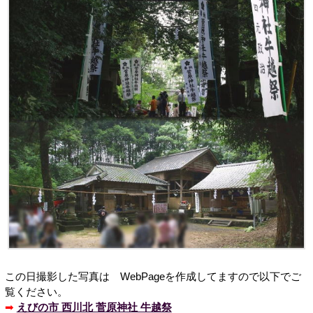
この日撮影した写真は WebPageを作成してますので以下でご
覧ください。
➡
えびの市 西川北 菅原神社 牛越祭