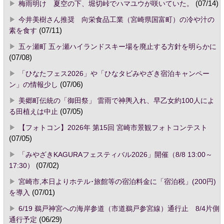
梅雨明け 夏空の下、堀切峠でハマユウが咲いていた。
(07/14)
今井美樹さん推奨 向栄食品工業（宮崎県国富町）の冷や汁の
素を食す
(07/11)
五ヶ瀬町 五ヶ瀬ハイランドスキー場を廃止する方針を明らかに
(07/08)
「ひなたフェス2026」や「ひなタビみやざき宿泊キャンペー
ン」の情報少し
(07/06)
美郷町伝統の「御田祭」 雷雨で神輿入れ、早乙女約100人によ
る田植えは中止
(07/05)
【フォトコン】2026年 第15回 宮崎市景観フォトコンテスト
(07/05)
「みやざきKAGURAフェスティバル2026」開催（8/8 13:00～
17:30）
(07/02)
宮崎市,本日よりホテル･旅館等の宿泊料金に「宿泊税」(200円)
を導入
(07/01)
6/19 鵜戸神宮への海岸参道（市道鵜戸参宮線）通行止 8/4片側
通行予定
(06/29)