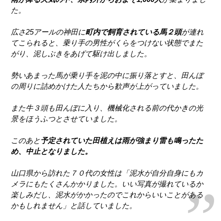
た。
広さ25アールの神田に
町内で飼育されている馬２頭
が連れ
てこられると、乗り手の男性がくらをつけない状態でまた
がり、泥しぶきをあげて駆け出しました。
勢いあまった馬が乗り手を泥の中に振り落とすと、田んぼ
の周りに詰めかけた人たちから歓声が上がっていました。
また牛３頭も田んぼに入り、機械化される前の代かきの光
景をほうふつとさせていました。
このあと
予定されていた田植えは雨が強まり雷も鳴ったた
め、中止となりました。
山口県から訪れた７０代の女性は「泥水が自分自身にもカ
メラにもたくさんかかりました。いい写真が撮れているか
楽しみだし、泥水がかかったのでこれからいいことがある
かもしれません」と話していました。