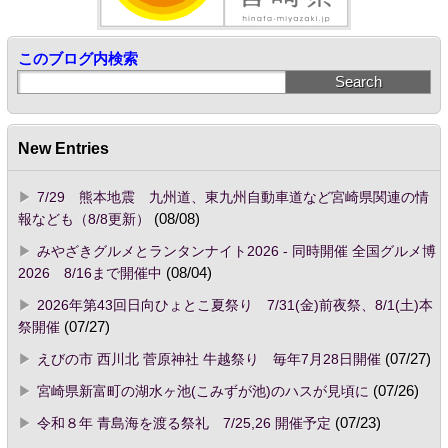
このブログ内検索
New Entries
7/29 熊本地震 九州道、東九州自動車道など宮崎県関連の情
報なども（8/8更新）
(08/08)
みやざきグルメとランタンナイト2026 - 同時開催 全国グルメ博
2026 8/16まで開催中
(08/04)
2026年第43回日向ひょとこ夏祭り 7/31(金)前夜祭、8/1(土)本
祭開催
(07/27)
えびの市 西川北 菅原神社 牛越祭り 毎年7月28日開催
(07/27)
宮崎県新富町の湖水ヶ池(こみずが池)のハスが見頃に
(07/26)
令和８年 青島海を渡る祭礼 7/25,26 開催予定
(07/23)