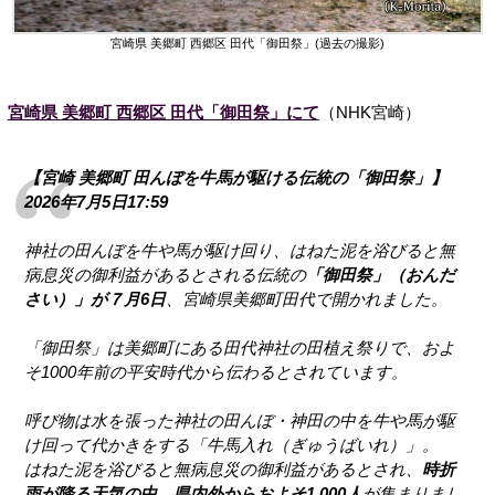
宮崎県 美郷町 西郷区 田代「御田祭」(過去の撮影)
宮崎県 美郷町 西郷区 田代「御田祭」にて
（NHK宮崎）
【宮崎 美郷町 田んぼを牛馬が駆ける伝統の「御田祭」】
2026年7月5日17:59
神社の田んぼを牛や馬が駆け回り、はねた泥を浴びると無
病息災の御利益があるとされる伝統の
「御田祭」（おんだ
さい）」が７月6日
、宮崎県美郷町田代で開かれました。
「御田祭」は美郷町にある田代神社の田植え祭りで、およ
そ1000年前の平安時代から伝わるとされています。
呼び物は水を張った神社の田んぼ・神田の中を牛や馬が駆
け回って代かきをする「牛馬入れ（ぎゅうばいれ）」。
はねた泥を浴びると無病息災の御利益があるとされ、
時折
雨が降る天気の中、県内外からおよそ1,000人
が集まりまし