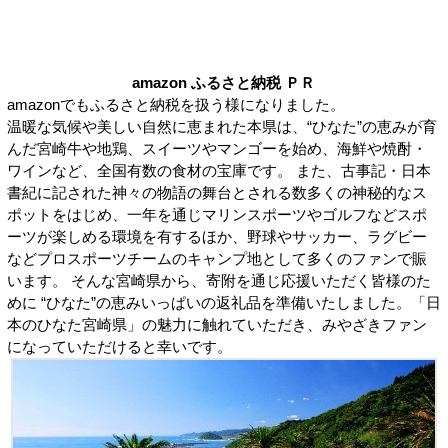
amazon ふるさと納税 ＰＲ
amazonでもふるさと納税を扱う様になりました。
温暖な気候や美しい自然に恵まれた本県は、“ひなた”の恵みが育
んだ宮崎牛や地鶏、スイーツやマンゴーを始め、海鮮や焼酎・
ワインなど、全国有数の食材の宝庫です。 また、古事記・日本
書紀に記された神々の物語の舞台とされる数多くの神秘的なス
ポットをはじめ、一年を通じマリンスポーツやゴルフなどスポ
ーツが楽しめる環境を有するほか、野球やサッカー、ラグビー
などプロスポーツチームのキャンプ地として多くのファンで賑
います。 そんな宮崎県から、寄附を通じ応援いただく皆様のた
めに “ひなた”の恵みいっぱいの返礼品を準備いたしました。「日
本のひなた宮崎県」の魅力に触れていただき、みやざきファン
になっていただけると幸いです。