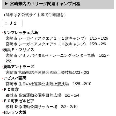
宮崎県内のＪリーグ関連キャンプ日程
（詳細は各公式サイト等でご確認を）
Ｊ１
サンフレッチェ広島
宮崎市 シーガイアスクエア１（１次キャンプ) 1/15～1/26
宮崎市 シーガイアスクエア１（２次キャンプ) 1/29～2/6
横浜Ｆ・マリノス
宮崎市 アミノバイタルRトレーニングセンター宮崎 1/22～
2/2
鹿島アントラーズ
宮崎市 宮崎県総合運動公園陸上競技場1/23～2/3
アビスパ福岡
宮崎市 生目の杜運動公園陸上競技場 1/28～2/10
ＦＣ東京
都城市 高城運動公園多目的広場 2/1～2/4
ＦＣ町田ゼルビア
綾町 錦原運動公園サッカー場 2/2～2/10
セレッソ大阪