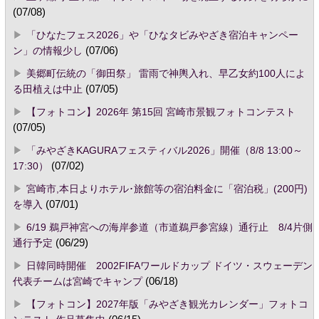
(07/08)
「ひなたフェス2026」や「ひなタビみやざき宿泊キャンペー
ン」の情報少し
(07/06)
美郷町伝統の「御田祭」 雷雨で神輿入れ、早乙女約100人によ
る田植えは中止
(07/05)
【フォトコン】2026年 第15回 宮崎市景観フォトコンテスト
(07/05)
「みやざきKAGURAフェスティバル2026」開催（8/8 13:00～
17:30）
(07/02)
宮崎市,本日よりホテル･旅館等の宿泊料金に「宿泊税」(200円)
を導入
(07/01)
6/19 鵜戸神宮への海岸参道（市道鵜戸参宮線）通行止 8/4片側
通行予定
(06/29)
日韓同時開催 2002FIFAワールドカップ ドイツ・スウェーデン
代表チームは宮崎でキャンプ
(06/18)
【フォトコン】2027年版「みやざき観光カレンダー」フォトコ