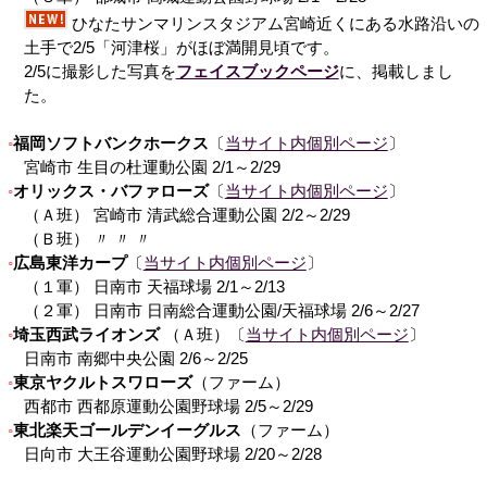
ひなたサンマリンスタジアム宮崎近くにある水路沿いの
土手で2/5「河津桜」がほぼ満開見頃です。
2/5に撮影した写真を
フェイスブックページ
に、掲載しまし
た。
福岡ソフトバンクホークス
〔
当サイト内個別ページ
〕
宮崎市 生目の杜運動公園 2/1～2/29
オリックス・バファローズ
〔
当サイト内個別ページ
〕
（Ａ班） 宮崎市 清武総合運動公園 2/2～2/29
（Ｂ班） 〃 〃 〃
広島東洋カープ
〔
当サイト内個別ページ
〕
（１軍） 日南市 天福球場 2/1～2/13
（２軍） 日南市 日南総合運動公園/天福球場 2/6～2/27
埼玉西武ライオンズ
（Ａ班）〔
当サイト内個別ページ
〕
日南市 南郷中央公園 2/6～2/25
東京ヤクルトスワローズ
（ファーム）
西都市 西都原運動公園野球場 2/5～2/29
東北楽天ゴールデンイーグルス
（ファーム）
日向市 大王谷運動公園野球場 2/20～2/28