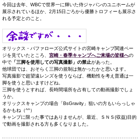
今回は去年、WBCで世界一に輝いた侍ジャパンのユニホームが
展示されているほか、2月15日ごろから優勝トロフィーも展示さ
れる予定とのこと。
オリックス・バファローズ公式サイトの宮崎キャンプ関連ペー
ジを見ていたところ、
宮崎・春季キャンプへご来場の皆様へ
の
中で
「三脚を使用しての写真撮影」の禁止
があった。
他球団では、おそらく三脚の規制は無かったかと思います。
写真撮影で超望遠レンズを使うならば、機動性を考え普通は一
脚を使うと思いますけどね。
三脚を使うとすれば、長時間場所を占有しての動画撮影でしょ
うか。
オリックスキャンプの場合「BsGravity」狙いの方もいらっしゃ
るかもね（^^）
キャンプに限った事ではありませんが、最近、ＳＮＳ(収益)目的
で動画を撮影される方も多くなりました。