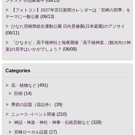
ンテスト 作品募集中
(06/15)
【フォトコン】2027年宮日新聞カレンダーは「宮崎の四季」を
テーマに一般公募
(06/13)
ひなた宮崎県総合運動公園 日向景修園(日本庭園)のアジサイ
(06/11)
「ひなタビ」高千穂神社と毎夜開催「高千穂神楽」(観光向け神
楽)の見学はいかがでしょう？
(06/08)
Categories
花・植物など
(491)
巨樹
(14)
季節の話題（花以外）
(39)
ニュース･イベント関連
(210)
神話・神楽・神社・神事・伝統芸能など
(328)
宮崎ローカル話題
(17)