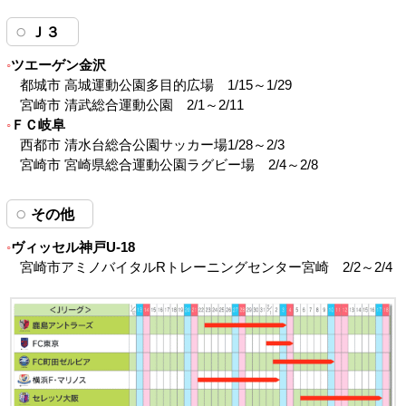
Ｊ３
ツエーゲン金沢
都城市 高城運動公園多目的広場 1/15～1/29
宮崎市 清武総合運動公園 2/1～2/11
ＦＣ岐阜
西都市 清水台総合公園サッカー場1/28～2/3
宮崎市 宮崎県総合運動公園ラグビー場 2/4～2/8
その他
ヴィッセル神戸U-18
宮崎市アミノバイタルRトレーニングセンター宮崎 2/2～2/4