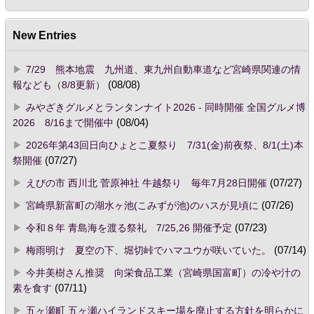
New Entries
7/29 熊本地震 九州道、東九州自動車道など宮崎県関連の情
報なども（8/8更新）
(08/08)
みやざきグルメとランタンナイト2026 - 同時開催 全国グルメ博
2026 8/16まで開催中
(08/04)
2026年第43回日向ひょとこ夏祭り 7/31(金)前夜祭、8/1(土)本
祭開催
(07/27)
えびの市 西川北 菅原神社 牛越祭り 毎年7月28日開催
(07/27)
宮崎県新富町の湖水ヶ池(こみずが池)のハスが見頃に
(07/26)
令和８年 青島海を渡る祭礼 7/25,26 開催予定
(07/23)
梅雨明け 夏空の下、堀切峠でハマユウが咲いていた。
(07/14)
今井美樹さん推奨 向栄食品工業（宮崎県国富町）の冷や汁の
素を食す
(07/11)
五ヶ瀬町 五ヶ瀬ハイランドスキー場を廃止する方針を明らかに