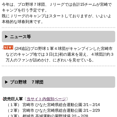
今年は、プロ野球７球団、Ｊリーグでは合計15チームが宮崎で
キャンプを行う予定です。
既にＪリーグのキャンプはスタートしておりますが、いよいよ
本格的な球春到来です。
ニュース等
(2/4追記)プロ野球１軍４球団がキャンプインした宮崎市
などのキャンプ地では３日(土)初の週末を迎え、４球団計約３
万人のファンが詰めかけ、にぎわいを見せている。
プロ野球 ７球団
読売巨人軍
〔
当サイト内個別ページ
〕
（１軍） 宮崎市 ひなた宮崎県総合運動公園 2/1～2/14
（２軍） 宮崎市 ひなた宮崎県総合運動公園 2/1～2/29
（３軍） 都城市 高城運動公園野球場 2/1～2/28