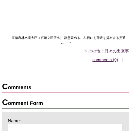
－ 江藤農林水産大臣（宮崎２区選出） 辞意固める。21日にも辞表を提出する見通
し。 －
in
その他・日々の出来事
comments (0)
| -
C
omments
C
omment Form
Name: