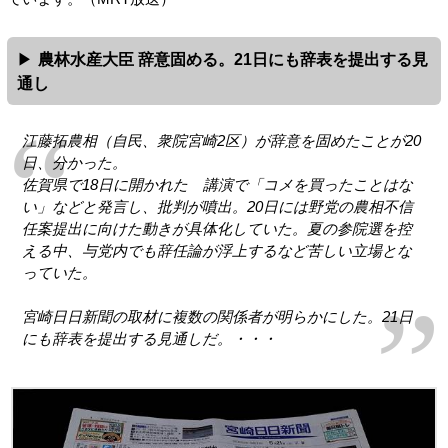
農林水産大臣 辞意固める。21日にも辞表を提出する見
通し
江藤拓農相（自民、衆院宮崎2区）が辞意を固めたことが20
日、分かった。
佐賀県で18日に開かれた 講演で「コメを買ったことはな
い」などと発言し、批判が噴出。20日には野党の農相不信
任案提出に向けた動きが具体化していた。夏の参院選を控
える中、与党内でも辞任論が浮上するなど苦しい立場とな
っていた。
宮崎日日新聞の取材に複数の関係者が明らかにした。21日
にも辞表を提出する見通しだ。・・・