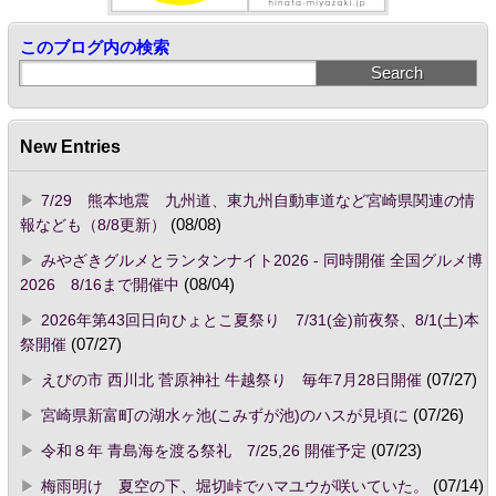
このブログ内の検索
New Entries
7/29 熊本地震 九州道、東九州自動車道など宮崎県関連の情
報なども（8/8更新）
(08/08)
みやざきグルメとランタンナイト2026 - 同時開催 全国グルメ博
2026 8/16まで開催中
(08/04)
2026年第43回日向ひょとこ夏祭り 7/31(金)前夜祭、8/1(土)本
祭開催
(07/27)
えびの市 西川北 菅原神社 牛越祭り 毎年7月28日開催
(07/27)
宮崎県新富町の湖水ヶ池(こみずが池)のハスが見頃に
(07/26)
令和８年 青島海を渡る祭礼 7/25,26 開催予定
(07/23)
梅雨明け 夏空の下、堀切峠でハマユウが咲いていた。
(07/14)