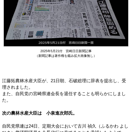
2025年5月21付 宮崎日日新聞記事
（新聞記事は著作権を鑑み拡大画像無し）
江藤拓農林水産大臣が、21日朝、石破総理に辞表を提出し、受
理されました。
また、自民党の宮崎県連会長を退任することも明らかにしまし
た。
次の農林水産大臣は 小泉進次郎氏。
自民党県連は24日、定期大会において古川 禎久（ふるかわ よし