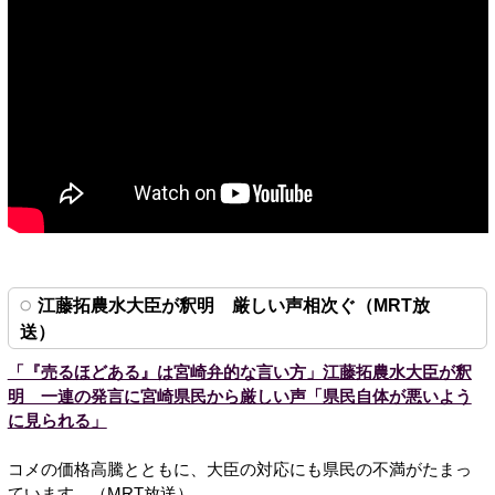
江藤拓農水大臣が釈明 厳しい声相次ぐ（MRT放
送）
「『売るほどある』は宮崎弁的な言い方」江藤拓農水大臣が釈
明 一連の発言に宮崎県民から厳しい声「県民自体が悪いよう
に見られる」
コメの価格高騰とともに、大臣の対応にも県民の不満がたまっ
ています。（MRT放送）