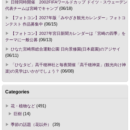
日韓同時開催 2002FIFAワールドカップ ドイツ・スウェーデン
代表チームは宮崎でキャンプ
(06/18)
【フォトコン】2027年版「みやざき観光カレンダー」フォトコ
ンテスト 作品募集中
(06/15)
【フォトコン】2027年宮日新聞カレンダーは「宮崎の四季」を
テーマに一般公募
(06/13)
ひなた宮崎県総合運動公園 日向景修園(日本庭園)のアジサイ
(06/11)
「ひなタビ」高千穂神社と毎夜開催「高千穂神楽」(観光向け神
楽)の見学はいかがでしょう？
(06/08)
Categories
花・植物など
(491)
巨樹
(14)
季節の話題（花以外）
(39)