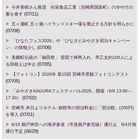
今井美樹さん推奨 向栄食品工業（宮崎県国富町）の冷や汁の
素を食す
(07/11)
五ヶ瀬町 五ヶ瀬ハイランドスキー場を廃止する方針を明らかに
(07/08)
「ひなたフェス2026」や「ひなタビみやざき宿泊キャンペー
ン」の情報少し
(07/06)
美郷町伝統の「御田祭」 雷雨で神輿入れ、早乙女約100人によ
る田植えは中止
(07/05)
【フォトコン】2026年 第15回 宮崎市景観フォトコンテスト
(07/05)
「みやざきKAGURAフェスティバル2026」開催（8/8 13:00～
17:30）
(07/02)
宮崎市,本日よりホテル･旅館等の宿泊料金に「宿泊税」(200円)
を導入
(07/01)
6/19 鵜戸神宮への海岸参道（市道鵜戸参宮線）通行止 8/4片側
通行予定
(06/29)