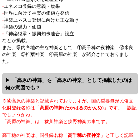
ユネスコ登録の意義・効果
世界に向けて神楽の価値を発信
神楽ユネスコ登録に向けた主な動き
神楽の魅力・価値
「神楽継承・振興知事連合」設立
などが掲載。
また、県内各地の主な神楽として ①高千穂の夜神楽 ②米良
の神楽 ③椎葉神楽 ④高原の神楽 が紹介されておりまし
た。
「高原の神舞」を「高原の神楽」として掲載したのは
何か意図でも？
※④高原の神楽と記載されておりますが、国の重要無形民俗文
化財登録名称は「
高原の神舞(たかはるのかんめ
)」です。 誤記
でしょうかね。
「高原の神舞」は 祓川神楽と狭野神楽の事です。
高千穂の神楽は、国登録名称「
高千穂の夜神楽
」と正しく記載