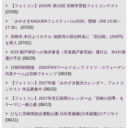
【フォトコン】2026年 第15回 宮崎市景観フォトコンテスト
(07/05)
「みやざきKAGURAフェスティバル2026」開催（8/8 13:00～
17:30）
(07/02)
宮崎市,本日よりホテル･旅館等の宿泊料金に「宿泊税」(200円)
を導入
(07/01)
6/19 鵜戸神宮への海岸参道（市道鵜戸参宮線）通行止 8/4片側
通行予定
(06/29)
日韓同時開催 2002FIFAワールドカップ ドイツ・スウェーデン
代表チームは宮崎でキャンプ
(06/18)
【フォトコン】2027年版「みやざき観光カレンダー」フォトコ
ンテスト 作品募集中
(06/15)
【フォトコン】2027年宮日新聞カレンダーは「宮崎の四季」を
テーマに一般公募
(06/13)
ひなた宮崎県総合運動公園 日向景修園(日本庭園)のアジサイ
(06/11)