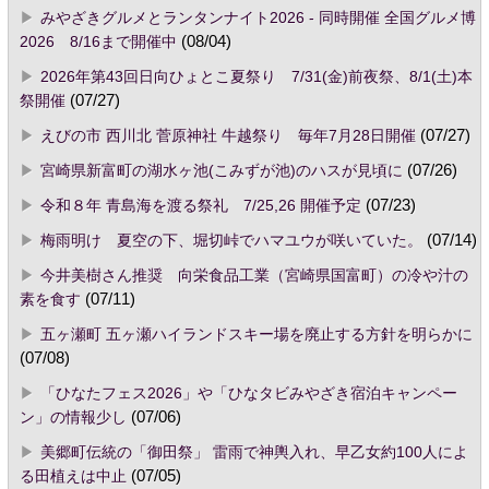
みやざきグルメとランタンナイト2026 - 同時開催 全国グルメ博
2026 8/16まで開催中
(08/04)
2026年第43回日向ひょとこ夏祭り 7/31(金)前夜祭、8/1(土)本
祭開催
(07/27)
えびの市 西川北 菅原神社 牛越祭り 毎年7月28日開催
(07/27)
宮崎県新富町の湖水ヶ池(こみずが池)のハスが見頃に
(07/26)
令和８年 青島海を渡る祭礼 7/25,26 開催予定
(07/23)
梅雨明け 夏空の下、堀切峠でハマユウが咲いていた。
(07/14)
今井美樹さん推奨 向栄食品工業（宮崎県国富町）の冷や汁の
素を食す
(07/11)
五ヶ瀬町 五ヶ瀬ハイランドスキー場を廃止する方針を明らかに
(07/08)
「ひなたフェス2026」や「ひなタビみやざき宿泊キャンペー
ン」の情報少し
(07/06)
美郷町伝統の「御田祭」 雷雨で神輿入れ、早乙女約100人によ
る田植えは中止
(07/05)