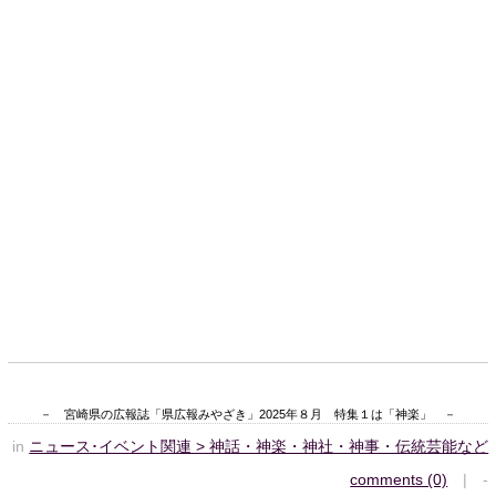
－ 宮崎県の広報誌「県広報みやざき」2025年８月 特集１は「神楽」 －
in
ニュース･イベント関連 > 神話・神楽・神社・神事・伝統芸能など
comments (0)
| -