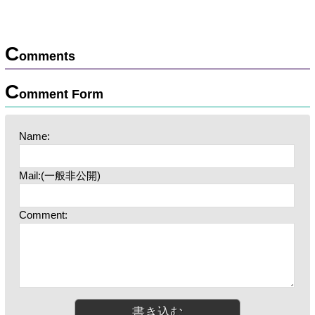
C
omments
C
omment Form
Name:
Mail:(一般非公開)
Comment: