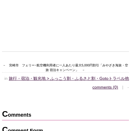
－ 宮崎市 フェリー･航空機利用者に一人あたり最大5,000円割引「みやざき海旅・空
旅 宿泊キャンペーン」 －
in
旅行・宿泊・観光地 > ふっこう割・ふるさと割・Gotoトラベル他
comments (0)
| -
C
omments
C
omment Form