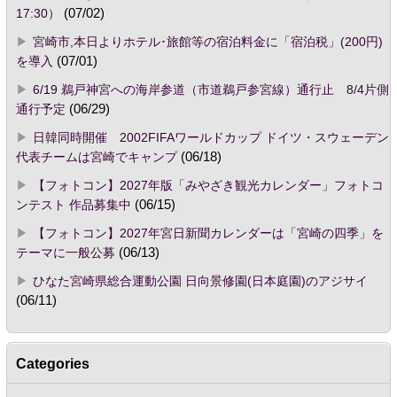
17:30）
(07/02)
宮崎市,本日よりホテル･旅館等の宿泊料金に「宿泊税」(200円)
を導入
(07/01)
6/19 鵜戸神宮への海岸参道（市道鵜戸参宮線）通行止 8/4片側
通行予定
(06/29)
日韓同時開催 2002FIFAワールドカップ ドイツ・スウェーデン
代表チームは宮崎でキャンプ
(06/18)
【フォトコン】2027年版「みやざき観光カレンダー」フォトコ
ンテスト 作品募集中
(06/15)
【フォトコン】2027年宮日新聞カレンダーは「宮崎の四季」を
テーマに一般公募
(06/13)
ひなた宮崎県総合運動公園 日向景修園(日本庭園)のアジサイ
(06/11)
Categories