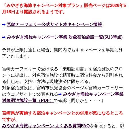
「みやざき海旅キャンペーン対象プラン」販売ページは2026年5
月18日より開設されるようです。
➡
宮崎カーフェリー公式サイト本キャンペーン情報
➡
みやざき海旅キャンペーン事業 対象宿泊施設一覧(5/13時点)
予算が上限に達した場合、期間内でもキャンペーンを早期に終
了いたします。
宮崎カーフェリーで受け取る「乗船証明書」を宿泊施設のフロ
ントに提出し、対象宿泊施設で精算時に宿泊料金から割引され
る仕組み。支払い方法は現地決済に限られる。
対象宿泊施設は、宮崎市観光協会のページや宮崎カーフェリー
のウェブサイトで公表される
➡
みやざき海旅キャンペーン事業
対象宿泊施設一覧（PDF）
で確認（同じかと・・・）
宮崎県が実施する宿泊キャンペーンとの併用が気になるところ
ですが、
みやざき海旅キャンペーン よくある質問FAQ
を参照すると、以