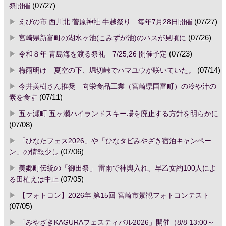
祭開催
(07/27)
えびの市 西川北 菅原神社 牛越祭り 毎年7月28日開催
(07/27)
宮崎県新富町の湖水ヶ池(こみずが池)のハスが見頃に
(07/26)
令和８年 青島海を渡る祭礼 7/25,26 開催予定
(07/23)
梅雨明け 夏空の下、堀切峠でハマユウが咲いていた。
(07/14)
今井美樹さん推奨 向栄食品工業（宮崎県国富町）の冷や汁の
素を食す
(07/11)
五ヶ瀬町 五ヶ瀬ハイランドスキー場を廃止する方針を明らかに
(07/08)
「ひなたフェス2026」や「ひなタビみやざき宿泊キャンペー
ン」の情報少し
(07/06)
美郷町伝統の「御田祭」 雷雨で神輿入れ、早乙女約100人によ
る田植えは中止
(07/05)
【フォトコン】2026年 第15回 宮崎市景観フォトコンテスト
(07/05)
「みやざきKAGURAフェスティバル2026」開催（8/8 13:00～