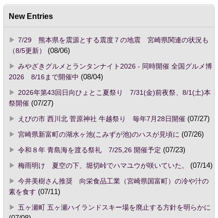
New Entries
7/29 熊本県を震源とする震度７の地震 宮崎県関連の状況も
（8/5更新）
(08/06)
みやざきグルメとランタンナイト2026 - 同時開催 全国グルメ博
2026 8/16まで開催中
(08/04)
2026年第43回日向ひょとこ夏祭り 7/31(金)前夜祭、8/1(土)本
祭開催
(07/27)
えびの市 西川北 菅原神社 牛越祭り 毎年7月28日開催
(07/27)
宮崎県新富町の湖水ヶ池(こみずが池)のハスが見頃に
(07/26)
令和８年 青島海を渡る祭礼 7/25,26 開催予定
(07/23)
梅雨明け 夏空の下、堀切峠でハマユウが咲いていた。
(07/14)
今井美樹さん推奨 向栄食品工業（宮崎県国富町）の冷や汁の
素を食す
(07/11)
五ヶ瀬町 五ヶ瀬ハイランドスキー場を廃止する方針を明らかに
(07/08)