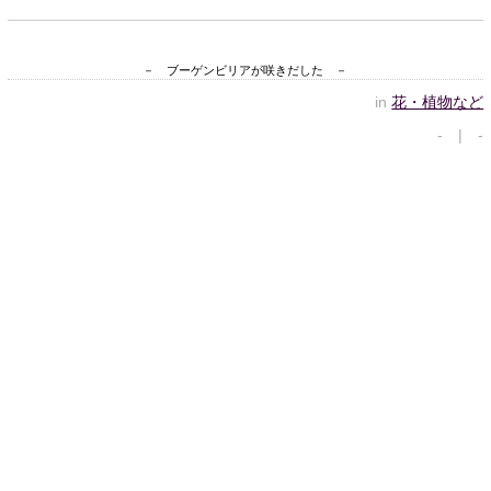
－ ブーゲンビリアが咲きだした －
in
花・植物など
- | -