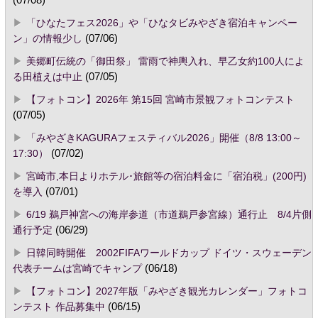
「ひなたフェス2026」や「ひなタビみやざき宿泊キャンペー
ン」の情報少し
(07/06)
美郷町伝統の「御田祭」 雷雨で神輿入れ、早乙女約100人によ
る田植えは中止
(07/05)
【フォトコン】2026年 第15回 宮崎市景観フォトコンテスト
(07/05)
「みやざきKAGURAフェスティバル2026」開催（8/8 13:00～
17:30）
(07/02)
宮崎市,本日よりホテル･旅館等の宿泊料金に「宿泊税」(200円)
を導入
(07/01)
6/19 鵜戸神宮への海岸参道（市道鵜戸参宮線）通行止 8/4片側
通行予定
(06/29)
日韓同時開催 2002FIFAワールドカップ ドイツ・スウェーデン
代表チームは宮崎でキャンプ
(06/18)
【フォトコン】2027年版「みやざき観光カレンダー」フォトコ
ンテスト 作品募集中
(06/15)