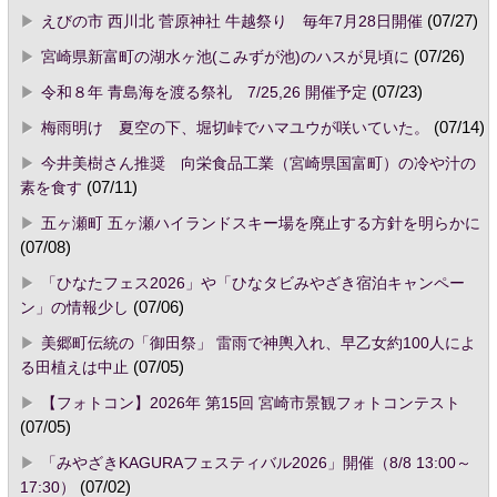
えびの市 西川北 菅原神社 牛越祭り 毎年7月28日開催
(07/27)
宮崎県新富町の湖水ヶ池(こみずが池)のハスが見頃に
(07/26)
令和８年 青島海を渡る祭礼 7/25,26 開催予定
(07/23)
梅雨明け 夏空の下、堀切峠でハマユウが咲いていた。
(07/14)
今井美樹さん推奨 向栄食品工業（宮崎県国富町）の冷や汁の
素を食す
(07/11)
五ヶ瀬町 五ヶ瀬ハイランドスキー場を廃止する方針を明らかに
(07/08)
「ひなたフェス2026」や「ひなタビみやざき宿泊キャンペー
ン」の情報少し
(07/06)
美郷町伝統の「御田祭」 雷雨で神輿入れ、早乙女約100人によ
る田植えは中止
(07/05)
【フォトコン】2026年 第15回 宮崎市景観フォトコンテスト
(07/05)
「みやざきKAGURAフェスティバル2026」開催（8/8 13:00～
17:30）
(07/02)