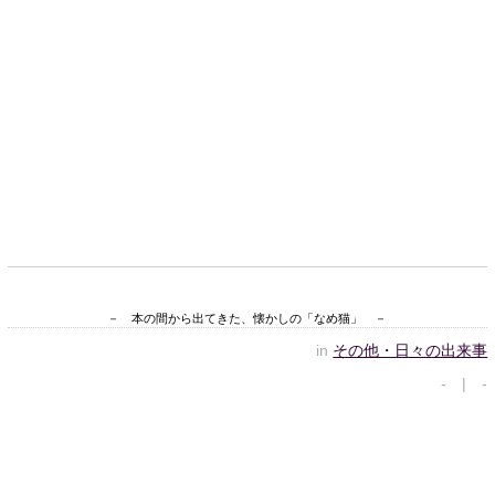
－ 本の間から出てきた、懐かしの「なめ猫」 －
in
その他・日々の出来事
- | -