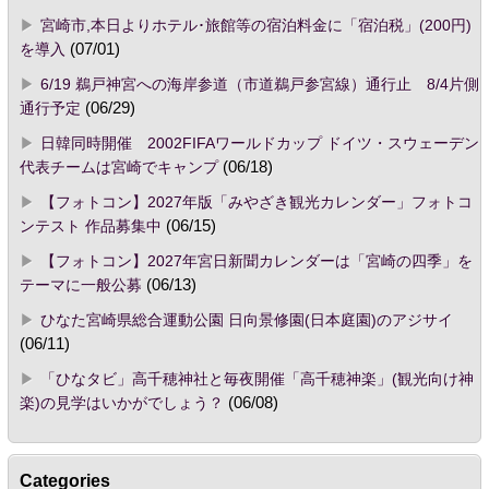
宮崎市,本日よりホテル･旅館等の宿泊料金に「宿泊税」(200円)
を導入
(07/01)
6/19 鵜戸神宮への海岸参道（市道鵜戸参宮線）通行止 8/4片側
通行予定
(06/29)
日韓同時開催 2002FIFAワールドカップ ドイツ・スウェーデン
代表チームは宮崎でキャンプ
(06/18)
【フォトコン】2027年版「みやざき観光カレンダー」フォトコ
ンテスト 作品募集中
(06/15)
【フォトコン】2027年宮日新聞カレンダーは「宮崎の四季」を
テーマに一般公募
(06/13)
ひなた宮崎県総合運動公園 日向景修園(日本庭園)のアジサイ
(06/11)
「ひなタビ」高千穂神社と毎夜開催「高千穂神楽」(観光向け神
楽)の見学はいかがでしょう？
(06/08)
Categories