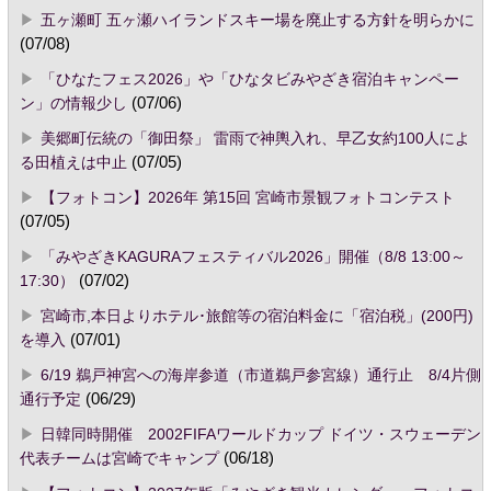
五ヶ瀬町 五ヶ瀬ハイランドスキー場を廃止する方針を明らかに
(07/08)
「ひなたフェス2026」や「ひなタビみやざき宿泊キャンペー
ン」の情報少し
(07/06)
美郷町伝統の「御田祭」 雷雨で神輿入れ、早乙女約100人によ
る田植えは中止
(07/05)
【フォトコン】2026年 第15回 宮崎市景観フォトコンテスト
(07/05)
「みやざきKAGURAフェスティバル2026」開催（8/8 13:00～
17:30）
(07/02)
宮崎市,本日よりホテル･旅館等の宿泊料金に「宿泊税」(200円)
を導入
(07/01)
6/19 鵜戸神宮への海岸参道（市道鵜戸参宮線）通行止 8/4片側
通行予定
(06/29)
日韓同時開催 2002FIFAワールドカップ ドイツ・スウェーデン
代表チームは宮崎でキャンプ
(06/18)