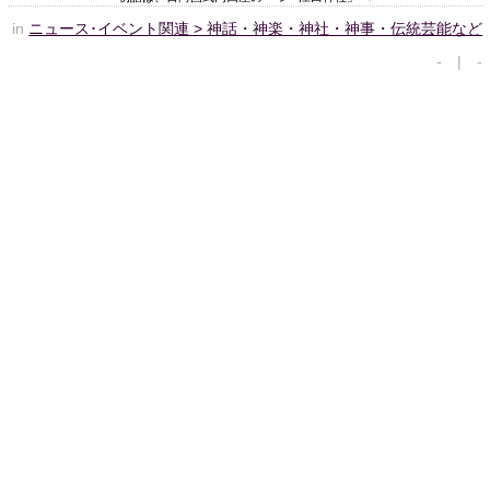
in
ニュース･イベント関連 > 神話・神楽・神社・神事・伝統芸能など
- | -