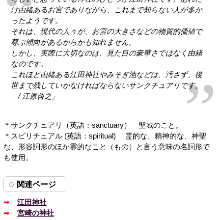
け由緒あるお宮でありながら、これまで知らない人が多か
ったようです。
それは、現代の人々が、お宮の大きさなどの物質的価値で
尊ぶ傾向があるからかも知れません。
しかし、実際に大切なのは、見た目の豪華さではなく由緒
なのです。
これほど由緒ある江田神社やみそぎ池などは、汚さず、後
世まで残していかなければならないサンクチュアリです。
/ 江原啓之」
＊サンクチュアリ（英語：sanctuary） 聖域のこと。
＊スピリチュアル (英語：spiritual) 霊的な、精神的な、神聖
な、形容詞形のほか霊的なこと（もの）と言う意味の名詞形で
も使用。
関連ページ
➡
江田神社
➡
宮崎の神社