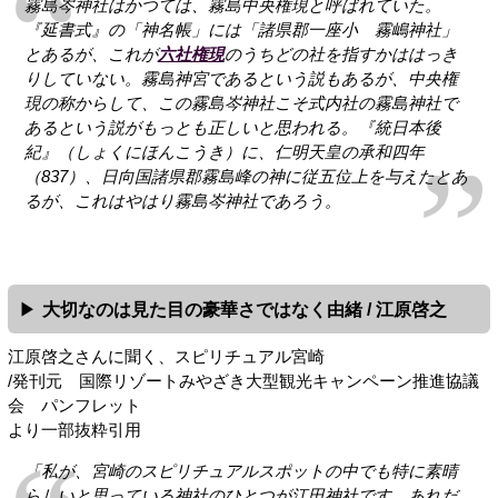
霧島岑神社はかつては、霧島中央権現と呼ばれていた。
『延書式』の「神名帳」には「諸県郡一座小 霧嶋神社」
とあるが、これが
六社権現
のうちどの社を指すかははっき
りしていない。霧島神宮であるという説もあるが、中央権
現の称からして、この霧島岑神社こそ式内社の霧島神社で
あるという説がもっとも正しいと思われる。『統日本後
紀』（しょくにほんこうき）に、仁明天皇の承和四年
（837）、日向国諸県郡霧島峰の神に従五位上を与えたとあ
るが、これはやはり霧島岑神社であろう。
大切なのは見た目の豪華さではなく由緒 / 江原啓之
江原啓之さんに聞く、スピリチュアル宮崎
/発刊元 国際リゾートみやざき大型観光キャンペーン推進協議
会 パンフレット
より一部抜粋引用
「私が、宮崎のスピリチュアルスポットの中でも特に素晴
らしいと思っている神社のひとつが江田神社です。あれだ