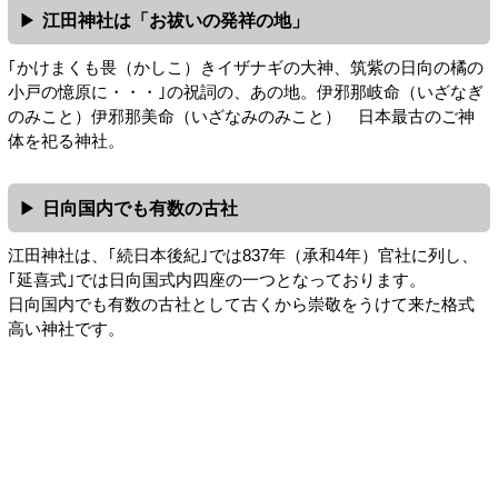
江田神社は「お祓いの発祥の地」
｢かけまくも畏（かしこ）きイザナギの大神、筑紫の日向の橘の
小戸の憶原に・・・｣の祝詞の、あの地。伊邪那岐命（いざなぎ
のみこと）伊邪那美命（いざなみのみこと） 日本最古のご神
体を祀る神社。
日向国内でも有数の古社
江田神社は、｢続日本後紀｣では837年（承和4年）官社に列し、
｢延喜式｣では日向国式内四座の一つとなっております。
日向国内でも有数の古社として古くから崇敬をうけて来た格式
高い神社です。