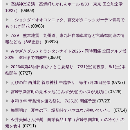
高鍋神楽公演（高鍋町たかしんホール 8/30・東京 国立能楽堂
10/27）
(08/09)
「ショクダイオオコンニャク」宮交ボタニックガーデン青島で
もうじき開花
(08/08)
7/29 熊本地震 九州道、東九州自動車道など宮崎県関連の情
報なども（8/8更新）
(08/08)
みやざきグルメとランタンナイト2026 - 同時開催 全国グルメ博
2026 8/16まで開催中
(08/04)
2026年第43回日向ひょとこ夏祭り 7/31(金)前夜祭、8/1(土)本
祭開催
(07/27)
えびの市 西川北 菅原神社 牛越祭り 毎年7月28日開催
(07/27)
宮崎県新富町の湖水ヶ池(こみずが池)のハスが見頃に
(07/26)
令和８年 青島海を渡る祭礼 7/25,26 開催予定
(07/23)
梅雨明け 夏空の下、堀切峠でハマユウが咲いていた。
(07/14)
今井美樹さん推奨 向栄食品工業（宮崎県国富町）の冷や汁の
素を食す
(07/11)