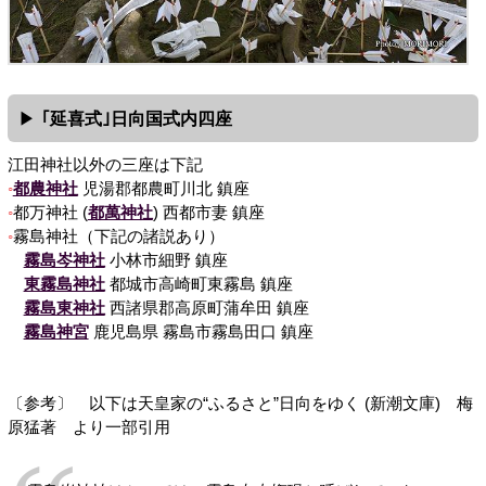
｢延喜式｣日向国式内四座
江田神社以外の三座は下記
都農神社
児湯郡都農町川北 鎮座
都万神社 (
都萬神社
) 西都市妻 鎮座
霧島神社（下記の諸説あり）
霧島岑神社
小林市細野 鎮座
東霧島神社
都城市高崎町東霧島 鎮座
霧島東神社
西諸県郡高原町蒲牟田 鎮座
霧島神宮
鹿児島県 霧島市霧島田口 鎮座
〔参考〕 以下は天皇家の“ふるさと”日向をゆく (新潮文庫) 梅
原猛著 より一部引用