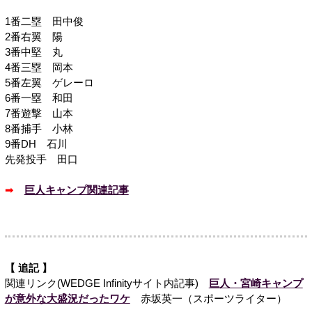
1番二塁 田中俊
2番右翼 陽
3番中堅 丸
4番三塁 岡本
5番左翼 ゲレーロ
6番一塁 和田
7番遊撃 山本
8番捕手 小林
9番DH 石川
先発投手 田口
➡
巨人キャンプ関連記事
【 追記 】
関連リンク(WEDGE Infinityサイト内記事)
巨人・宮崎キャンプ
が意外な大盛況だったワケ
赤坂英一（スポーツライター）