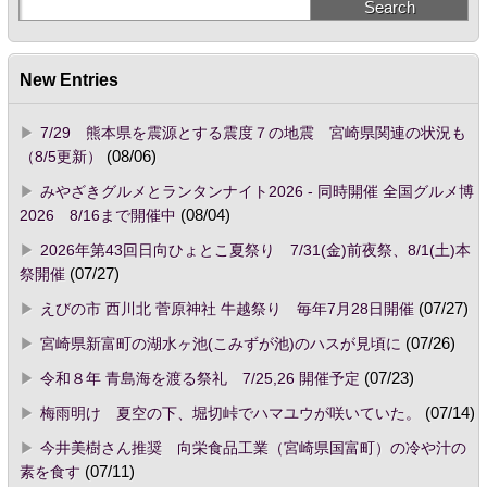
New Entries
7/29 熊本県を震源とする震度７の地震 宮崎県関連の状況も
（8/5更新）
(08/06)
みやざきグルメとランタンナイト2026 - 同時開催 全国グルメ博
2026 8/16まで開催中
(08/04)
2026年第43回日向ひょとこ夏祭り 7/31(金)前夜祭、8/1(土)本
祭開催
(07/27)
えびの市 西川北 菅原神社 牛越祭り 毎年7月28日開催
(07/27)
宮崎県新富町の湖水ヶ池(こみずが池)のハスが見頃に
(07/26)
令和８年 青島海を渡る祭礼 7/25,26 開催予定
(07/23)
梅雨明け 夏空の下、堀切峠でハマユウが咲いていた。
(07/14)
今井美樹さん推奨 向栄食品工業（宮崎県国富町）の冷や汁の
素を食す
(07/11)