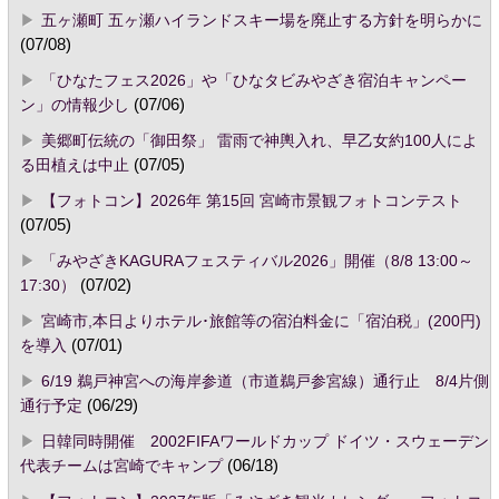
五ヶ瀬町 五ヶ瀬ハイランドスキー場を廃止する方針を明らかに
(07/08)
「ひなたフェス2026」や「ひなタビみやざき宿泊キャンペー
ン」の情報少し
(07/06)
美郷町伝統の「御田祭」 雷雨で神輿入れ、早乙女約100人によ
る田植えは中止
(07/05)
【フォトコン】2026年 第15回 宮崎市景観フォトコンテスト
(07/05)
「みやざきKAGURAフェスティバル2026」開催（8/8 13:00～
17:30）
(07/02)
宮崎市,本日よりホテル･旅館等の宿泊料金に「宿泊税」(200円)
を導入
(07/01)
6/19 鵜戸神宮への海岸参道（市道鵜戸参宮線）通行止 8/4片側
通行予定
(06/29)
日韓同時開催 2002FIFAワールドカップ ドイツ・スウェーデン
代表チームは宮崎でキャンプ
(06/18)