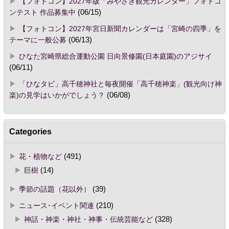
【フォトコン】2027年版「みやざき観光カレンダー」フォトコ
ンテスト 作品募集中
(06/15)
【フォトコン】2027年宮日新聞カレンダーは「宮崎の四季」を
テーマに一般公募
(06/13)
ひなた宮崎県総合運動公園 日向景修園(日本庭園)のアジサイ
(06/11)
「ひなタビ」高千穂神社と毎夜開催「高千穂神楽」(観光向け神
楽)の見学はいかがでしょう？
(06/08)
Categories
花・植物など
(491)
巨樹
(14)
季節の話題（花以外）
(39)
ニュース･イベント関連
(210)
神話・神楽・神社・神事・伝統芸能など
(328)