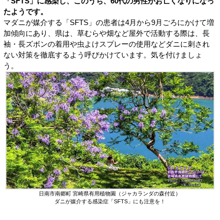
「SFTS」に感染し、このうち、60代の男性がお亡くなりになっ
たようです。
マダニが媒介する「SFTS」の患者は4月から9月ごろにかけて増
加傾向にあり、県は、草むらや畑など屋外で活動する際は、長
袖・長ズボンの着用や虫よけスプレーの使用などダニに刺され
ない対策を徹底するよう呼びかけています。気を付けましょ
う。
日南市南郷町 宮崎県有用植物園（ジャカランダの森付近）
ダニが媒介する感染症「SFTS」にも注意を！