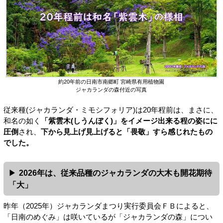
約20年前の日南市南郷町 宮崎県有用植物園
ジャカランダの森付近の写真
従来種(ジャカランダ・ミモシフォリア)は20年程前は、まさに、
和名の如く
「紫雲木(しうんぼく)」をイメージ出来る程の姿にに
圧倒
され、
下から見上げ見上げると「畏敬」すら感じれたもの
でした。
2026年は、従来品種のジャカランダの大木も開花期待
「大」
昨年（2025年）ジャカランダまつり実行委員会ＦＢによると、
「日南のめぐみ」は咲いているが「ジャカランダの森」につい