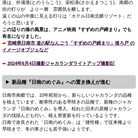
港は、外浦港(とのうらこう)、栄松港(さかえまつこう)、南郷の
街の灯りが より一層 雰囲気を醸します。
遠くの山の中腹に見える灯りは「ホテル日南北郷リゾート」だ
ろうと思います。
この辺りの港の風景は、アニメ映画『すずめの戸締まり』でも
有名になりました。
➡
宮崎県日南市 道の駅なんごう「すずめの戸締まり」後ろ戸 の
イメージオブジェなど
➡
2024年6月4日撮影ジャカランダライトアップ撮影記
新品種『日南のめぐみ』への置き換えが進む
日南市南郷では、10年程前から、新らしいジャカランダの品種
を植えています。耐寒性のある早咲きの品種で、新種のジャカ
ランダ『日南のめぐみ』を導入、枯れた旧木の原種ジャカラン
ダの伐採んども行い、植え替更新を行っているようです。
日南で改良された「日南のめぐみ」は「矮性種」で従来種より
早咲きで、冬の寒さにも若干強いようです。