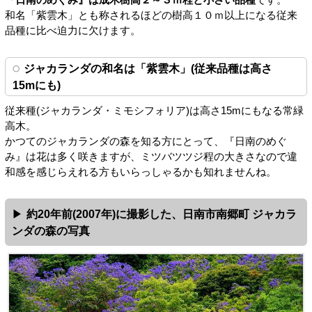
『日南のめぐみ』は成木樹高２～３ｍ程と小さい品種
です。
和名「紫雲木」とも称されるほどの樹高１０ｍ以上になる従来
品種に比べ迫力に欠けます。
ジャカランダの和名は「紫雲木」(従来品種は高さ
15mにも)
従来種(ジャカランダ・ミモシフォリア)は高さ15mにもなる常緑
高木。
かつてのジャカランダの森を知る方にとって、『日南のめぐ
み』は花は多く咲きますが、ミツバツツジ程の大きさなので違
和感を感じらえれる方もいらっしゃるかも知れませんね。
約20年前(2007年)に撮影した、日南市南郷町 ジャカラ
ンダの森の写真