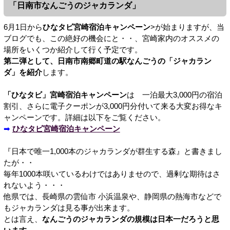
「日南市なんごうのジャカランダ」
6月1日から
ひなタビ宮崎宿泊キャンペーン
>が始まりますが、当
ブログでも、この絶好の機会にと・・、宮崎家内のオススメの
場所をいくつか紹介して行く予定です。
第二弾として、日南市南郷町道の駅なんごうの「ジャカラン
ダ」を紹介
します。
「ひなタビ」宮崎宿泊キャンペーン
は 一泊最大3,000円の宿泊
割引、さらに電子クーポンが3,000円分付いて来る大変お得なキ
ャンペーンです。詳細は以下をご覧ください。
➡
ひなタビ宮崎宿泊キャンペーン
『日本で唯一1,000本のジャカランダが群生する森』と書きまし
たが・・
毎年1000本咲いているわけではありませので、過剰な期待はさ
れないよう・・・
他県では、長崎県の雲仙市 小浜温泉や、静岡県の熱海市などで
もジャカランダは見る事が出来ます。
とは言え、
なんごうのジャカランダの規模は日本一だろうと思