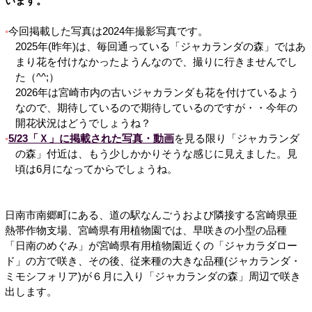
います。
今回掲載した写真は2024年撮影写真です。
2025年(昨年)は、毎回通っている「ジャカランダの森」ではあ
まり花を付けなかったようんなので、撮りに行きませんでし
た（^^;）
2026年は宮崎市内の古いジャカランダも花を付けているよう
なので、期待しているので期待しているのですが・・今年の
開花状況はどうでしょうね？
5/23「Ｘ」に掲載された写真・動画
を見る限り「ジャカランダ
の森」付近は、もう少しかかりそうな感じに見えました。見
頃は6月になってからでしょうね。
日南市南郷町にある、道の駅なんごうおよび隣接する宮崎県亜
熱帯作物支場、宮崎県有用植物園では、早咲きの小型の品種
「日南のめぐみ」が宮崎県有用植物園近くの「ジャカラダロー
ド」の方で咲き、その後、従来種の大きな品種(ジャカランダ・
ミモシフォリア)が６月に入り「ジャカランダの森」周辺で咲き
出します。