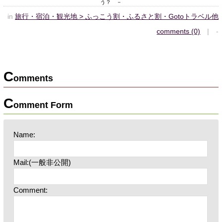
う？ －
in
旅行・宿泊・観光地 > ふっこう割・ふるさと割・Gotoトラベル他
comments (0)
| -
C
omments
C
omment Form
Name:
Mail:(一般非公開)
Comment: