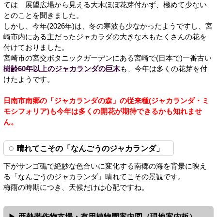
ては 展望広場から見える大木ほぼ花芽付かず、極めて少ない
とのことを聞きました。
しかし、今年(2026年)は、冬の寒波も少なかったようですし、宮
崎市内にある主だったジャカラダの大きな木もたくさんの花を
付けておりました。
宮崎市の宮交ボタニックガーデンにある宮崎で(日本で)一番古い
樹齢60年以上のジャカランダの巨木
も、今年は多くの花芽を付
けたようです。
日南市南郷の「ジャカランダの森」の従来種(ジャカランダ・ミ
モシフォリア)も今年は多くの開花が期待できるかも知れませ
ん。
晴れてこその「なんごうのジャカランダ」
下がサンゴ礁で絶妙な色合いに変化する南郷の海を背景に映え
る「なんごうのジャカランダ」晴れてこその景観です。
梅雨の時期につき、天候だけは心配ですね。
亜熱帯作物支場・有用植物園案内図（現地案内板）