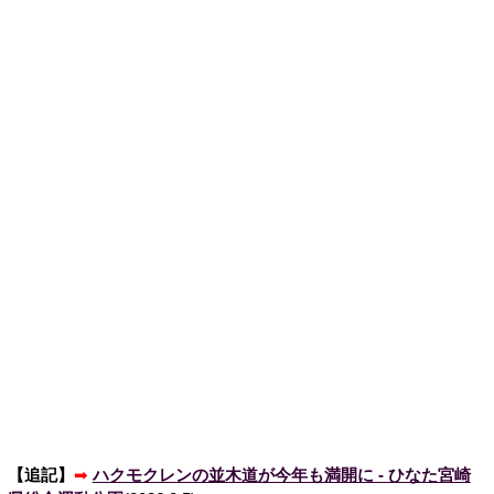
【追記】
➡
ハクモクレンの並木道が今年も満開に - ひなた宮崎