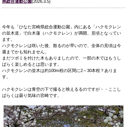
県総合運動公園
(2026.3.5)
今年も「ひなた宮崎県総合運動公園」内にある「ハクモクレン
の並木道」で白木蓮（ハクモクレン）が満開、見頃となってい
ます。
ハクモクレンは咲いた後、散るのが早いので、全体の見頃は今
週までかも知れません。
まだツボミを付けた木もありましたので、一部の木ではもうし
ばらく楽しめるとは思います。
ハクモクレンの並木は約100m程の区間に2～30本程？ありま
す。
ハクモクレンは青空の下で撮ると映えるるのですが・・ここし
ばらくは曇り気味の宮崎です。