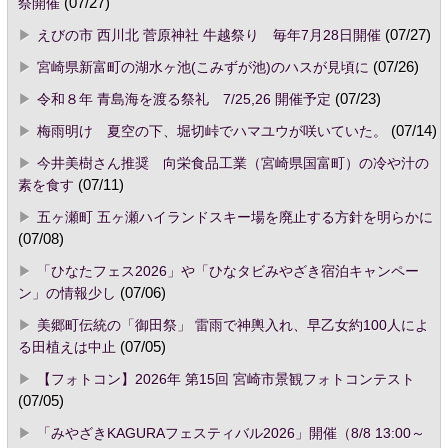
祭開催
(07/27)
えびの市 西川北 菅原神社 牛越祭り 毎年7月28日開催
(07/27)
宮崎県新富町の湖水ヶ池(こみずが池)のハスが見頃に
(07/26)
令和８年 青島海を渡る祭礼 7/25,26 開催予定
(07/23)
梅雨明け 夏空の下、堀切峠でハマユウが咲いていた。
(07/14)
今井美樹さん推奨 向栄食品工業（宮崎県国富町）の冷や汁の
素を食す
(07/11)
五ヶ瀬町 五ヶ瀬ハイランドスキー場を廃止する方針を明らかに
(07/08)
「ひなたフェス2026」や「ひなタビみやざき宿泊キャンペー
ン」の情報少し
(07/06)
美郷町伝統の「御田祭」 雷雨で神輿入れ、早乙女約100人によ
る田植えは中止
(07/05)
【フォトコン】2026年 第15回 宮崎市景観フォトコンテスト
(07/05)
「みやざきKAGURAフェスティバル2026」開催（8/8 13:00～