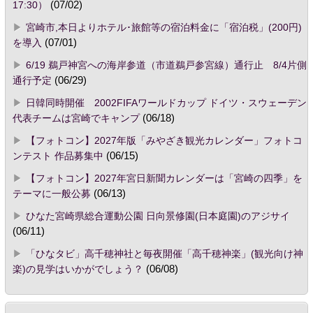
17:30）
(07/02)
宮崎市,本日よりホテル･旅館等の宿泊料金に「宿泊税」(200円)
を導入
(07/01)
6/19 鵜戸神宮への海岸参道（市道鵜戸参宮線）通行止 8/4片側
通行予定
(06/29)
日韓同時開催 2002FIFAワールドカップ ドイツ・スウェーデン
代表チームは宮崎でキャンプ
(06/18)
【フォトコン】2027年版「みやざき観光カレンダー」フォトコ
ンテスト 作品募集中
(06/15)
【フォトコン】2027年宮日新聞カレンダーは「宮崎の四季」を
テーマに一般公募
(06/13)
ひなた宮崎県総合運動公園 日向景修園(日本庭園)のアジサイ
(06/11)
「ひなタビ」高千穂神社と毎夜開催「高千穂神楽」(観光向け神
楽)の見学はいかがでしょう？
(06/08)