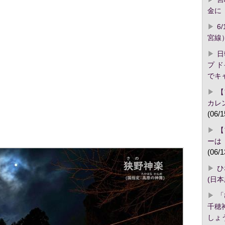
金に「
6
宮線
日
プ 
でキ
【
カレ
(06/1
【
ーは
(06/1
ひ
(日
「
千穂
しょ