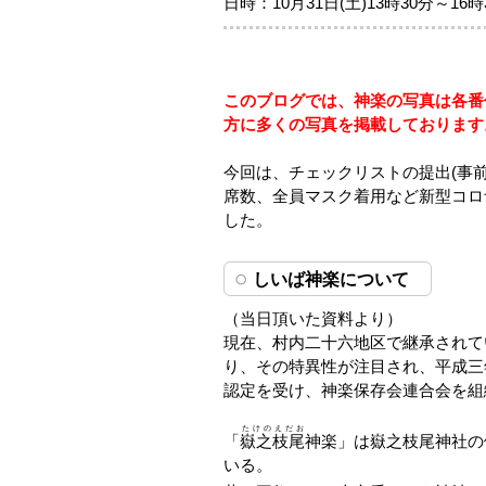
日時：10月31日(土)13時30分～16時
このブログでは、神楽の写真は各番付
方に多くの写真を掲載しております
今回は、チェックリストの提出(事
席数、全員マスク着用など新型コロ
した。
しいば神楽について
（当日頂いた資料より）
現在、村内二十六地区で継承されて
り、その特異性が注目され、平成三
認定を受け、神楽保存会連合会を組
たけのえだお
「
嶽之枝尾
神楽」は嶽之枝尾神社の
いる。