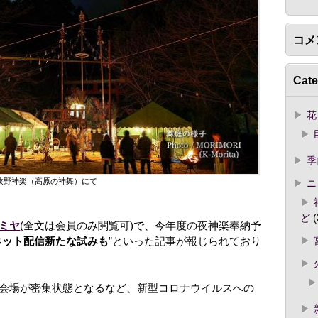
コメ
Cate
花
季
狭野神楽（高原の神舞）にて
ニ
ど
(
ミヤ
(全文は会員のみ閲覧可)で、今年度の夜神楽奉納予
ネット配信新たな試みも
”といった記事が報じられており
会場が密集状態となるなど、新型コロナウイルスへの