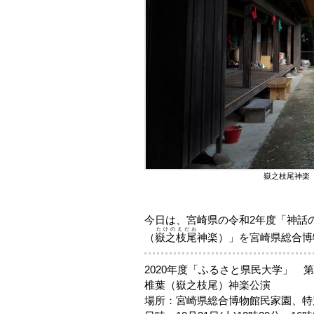
嶽之枝尾神楽
今日は、宮崎県の令和2年度「神話
たけのえだお
（
嶽之枝尾
神楽）」を宮崎県総合博
2020年度「ふるさと県民大学」 
椎葉（嶽之枝尾）神楽公演
場所：宮崎県総合博物館民家園、特