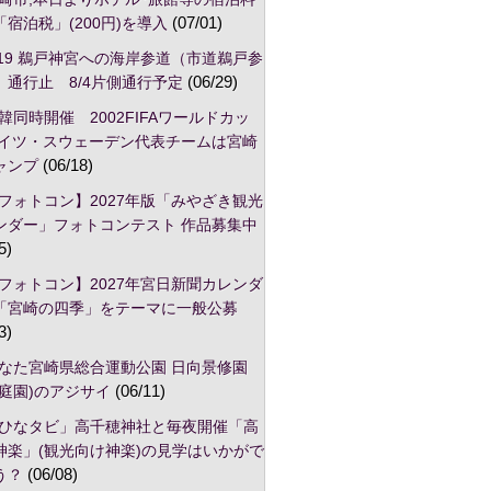
宿泊税」(200円)を導入
(07/01)
/19 鵜戸神宮への海岸参道（市道鵜戸参
）通行止 8/4片側通行予定
(06/29)
韓同時開催 2002FIFAワールドカッ
ドイツ・スウェーデン代表チームは宮崎
ャンプ
(06/18)
フォトコン】2027年版「みやざき観光
ンダー」フォトコンテスト 作品募集中
5)
フォトコン】2027年宮日新聞カレンダ
「宮崎の四季」をテーマに一般公募
3)
なた宮崎県総合運動公園 日向景修園
本庭園)のアジサイ
(06/11)
ひなタビ」高千穂神社と毎夜開催「高
神楽」(観光向け神楽)の見学はいかがで
う？
(06/08)