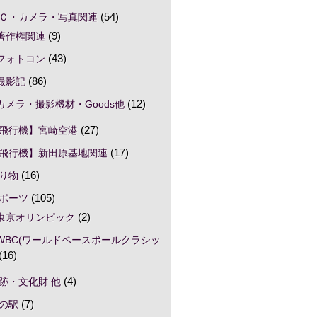
Ｃ・カメラ・写真関連
(54)
著作権関連
(9)
フォトコン
(43)
撮影記
(86)
カメラ・撮影機材・Goods他
(12)
飛行機】宮崎空港
(27)
飛行機】新田原基地関連
(17)
り物
(16)
ポーツ
(105)
東京オリンピック
(2)
WBC(ワールドベースボールクラシッ
(16)
跡・文化財 他
(4)
の駅
(7)