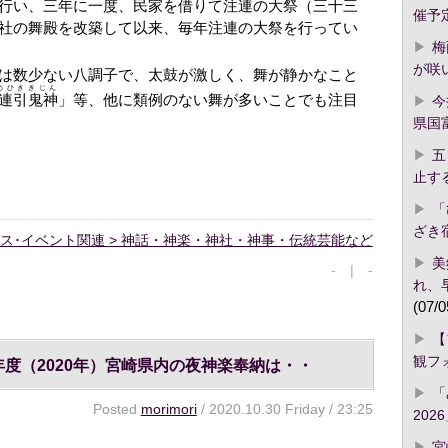
行い、三年に一度、民家を借りて
注連
の大祭（三十三
催予
社の舞殿を改築して以来、毎年注連の大祭を行ってい
梅
が咲
は数少ない八調子で、太鼓が激しく、舞が静かなこと
めひききじん
連引鬼神
」等、他に類例のない舞が多いことでも注目
今
県国
五
止す
「
ざき
ス･イベント関連 > 神話・神楽・神社・神事・伝統芸能など
美
- | -
れ、
(07/0
【
観フ
度（2020年）宮崎県内の夜神楽奉納は・・
「
Posted
morimori
/ 2020.10.30 Friday / 23:25
2026
宮