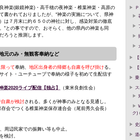
良神楽(銀鏡神楽)・高千穂の夜神楽・椎葉神楽・高原の
Ｐ
て書かれておりましたが、“神楽の実施について、県神
）は７月末に約６５０の神社に対し、感染対策の徹底
。”との事ですので、おそらく、他の県内の神楽も同
だろうと推測します。
地元のみ・無観客奉納など
【
に限って
奉納、
地区出身者の帰郷も自粛を呼び掛け
る。
【
サイト・ユーチューブで奉納の様子を初めて生配信す
乗
ス
楽2020ライブ配信【独占】
（東米良創生会）
で自粛が検討
される。多くが神事のみとなる見通し。
保存会でつくる椎葉神楽保存連合会（尾前秀久会長）
ク)
史
納、周辺民家での振舞い等も中止。
道
を検討。