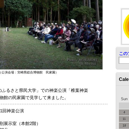
この
（公演会場：宮崎県総合博物館 民家園）
Cale
のふるさと県民大学」での神楽公演「椎葉神楽
物館の民家園で見学して来ました。
Sun
第1回神楽公演
4
11
別展示室（本館2階）
18