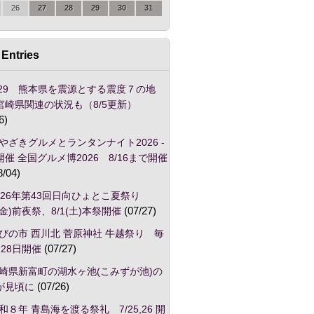
26
27
28
29
30
31
Entries
/29 熊本県を震源とする震度７の地
宮崎県関連の状況も（8/5更新）
6)
やざきグルメとランタンナイト2026 -
催 全国グルメ博2026 8/16まで開催
8/04)
026年第43回日向ひょとこ夏祭り
1(金)前夜祭、8/1(土)本祭開催
(07/27)
びの市 西川北 菅原神社 牛越祭り 毎
28日開催
(07/27)
崎県新富町の湖水ヶ池(こみずが池)の
が見頃に
(07/26)
和８年 青島海を渡る祭礼 7/25,26 開