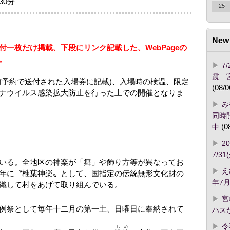
30分
25
New 
一枚だけ掲載、下段にリンク記載した、WebPageの
。
7
震 
前予約で送付された入場券に記載)、入場時の検温、限定
(08/0
ナウイルス感染拡大防止を行った上での開催となりま
み
同時開
中
(0
2
7/3
いる。全地区の神楽が「舞」や飾り方等が異なってお
え
年に〝椎葉神楽〟として、国指定の伝統無形文化財の
年7月
織して村をあげて取り組んでいる。
宮
例祭として毎年十二月の第一土、日曜日に奉納されて
ハス
令
しめ