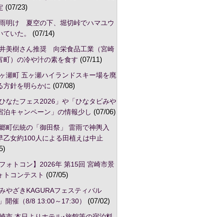
定
(07/23)
雨明け 夏空の下、堀切峠でハマユウ
いていた。
(07/14)
井美樹さん推奨 向栄食品工業（宮崎
富町）の冷や汁の素を食す
(07/11)
ヶ瀬町 五ヶ瀬ハイランドスキー場を廃
る方針を明らかに
(07/08)
ひなたフェス2026」や「ひなタビみや
宿泊キャンペーン」の情報少し
(07/06)
郷町伝統の「御田祭」 雷雨で神輿入
早乙女約100人による田植えは中止
5)
フォトコン】2026年 第15回 宮崎市景
ォトコンテスト
(07/05)
みやざきKAGURAフェスティバル
」開催（8/8 13:00～17:30）
(07/02)
崎市,本日よりホテル･旅館等の宿泊料