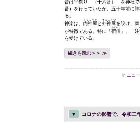
昔は平祭り （十六番） を神社で
番）を行っていたが、五十年前に神
る。
うちこうや
そとこうや
神楽は、
内神屋
と
外神屋
を設け、舞
やどかり
し
が特徴である。特に「
宿借
」、「
注
を受けている。
続きを読む＞＞
in
ニュー
▼
コロナの影響で、令和二年