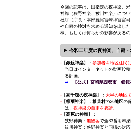
今回の記事は、国指定の夜神楽、米
神舞（狭野神楽、祓川神楽）につい
社庁（庁長・本部雅裕宮崎神宮宮司
や自粛の検討も求める通知を出した
様、もしくは何らかの影響があるの
令和二年度の夜神楽、自粛・
【
銀鏡神楽
】：
参加者を地区住民
当日はインターネットの動画投稿
る計画。
➡
【公式】宮崎県西都市 銀鏡神
【
高千穂の夜神楽
】：
大半の地区
【
椎葉神楽
】：椎葉村の26地区の
は、
夜神楽の自粛を要請。
【
高原の神舞
】：
狭野神楽：
無観客
で全33番を奉
祓川神楽：狭野神楽と同様の対応