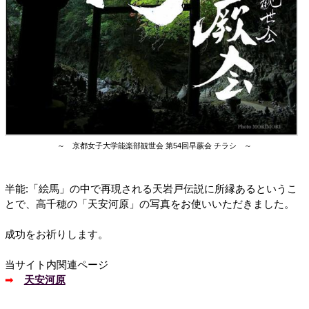
～ 京都女子大学能楽部観世会 第54回早蕨会 チラシ ～
半能:「絵馬」の中で再現される天岩戸伝説に所縁あるというこ
とで、高千穂の「天安河原」の写真をお使いいただきました。
成功をお祈りします。
当サイト内関連ページ
➡
天安河原