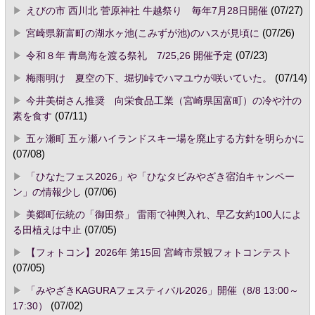
えびの市 西川北 菅原神社 牛越祭り 毎年7月28日開催
(07/27)
宮崎県新富町の湖水ヶ池(こみずが池)のハスが見頃に
(07/26)
令和８年 青島海を渡る祭礼 7/25,26 開催予定
(07/23)
梅雨明け 夏空の下、堀切峠でハマユウが咲いていた。
(07/14)
今井美樹さん推奨 向栄食品工業（宮崎県国富町）の冷や汁の
素を食す
(07/11)
五ヶ瀬町 五ヶ瀬ハイランドスキー場を廃止する方針を明らかに
(07/08)
「ひなたフェス2026」や「ひなタビみやざき宿泊キャンペー
ン」の情報少し
(07/06)
美郷町伝統の「御田祭」 雷雨で神輿入れ、早乙女約100人によ
る田植えは中止
(07/05)
【フォトコン】2026年 第15回 宮崎市景観フォトコンテスト
(07/05)
「みやざきKAGURAフェスティバル2026」開催（8/8 13:00～
17:30）
(07/02)