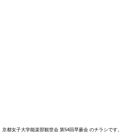
京都女子大学能楽部観世会 第54回早蕨会 のチラシです。