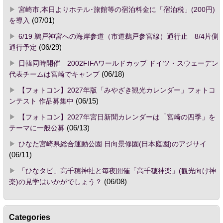
宮崎市,本日よりホテル･旅館等の宿泊料金に「宿泊税」(200円)
を導入
(07/01)
6/19 鵜戸神宮への海岸参道（市道鵜戸参宮線）通行止 8/4片側
通行予定
(06/29)
日韓同時開催 2002FIFAワールドカップ ドイツ・スウェーデン
代表チームは宮崎でキャンプ
(06/18)
【フォトコン】2027年版「みやざき観光カレンダー」フォトコ
ンテスト 作品募集中
(06/15)
【フォトコン】2027年宮日新聞カレンダーは「宮崎の四季」を
テーマに一般公募
(06/13)
ひなた宮崎県総合運動公園 日向景修園(日本庭園)のアジサイ
(06/11)
「ひなタビ」高千穂神社と毎夜開催「高千穂神楽」(観光向け神
楽)の見学はいかがでしょう？
(06/08)
Categories