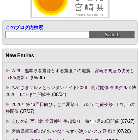
このブログ内検索
New Entries
7/29 熊本県を震源とする震度７の地震 宮崎県関連の状況も
（8/5更新）
(08/06)
みやざきグルメとランタンナイト2026 - 同時開催 全国グルメ博
2026 8/16まで開催中
(08/04)
2026年第43回日向ひょとこ夏祭り 7/31(金)前夜祭、8/1(土)本
祭開催
(07/27)
えびの市 西川北 菅原神社 牛越祭り 毎年7月28日開催
(07/27)
宮崎県新富町の湖水ヶ池(こみずが池)のハスが見頃に
(07/26)