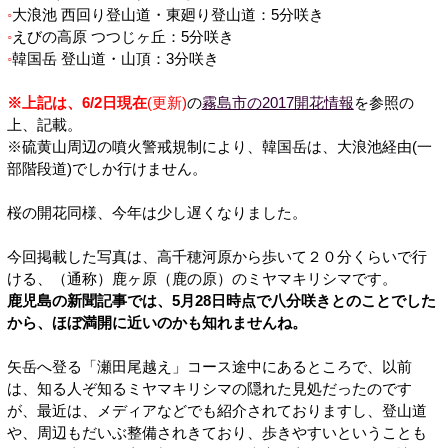
大浪池 西回り登山道・東廻り登山道：5分咲き
えびの高原 つつじヶ丘：5分咲き
韓国岳 登山道・山頂：3分咲き
※上記は、6/2日現在
(更新)
の
霧島市の2017開花情報
を参照の
上、記載。
※硫黄山周辺の噴火警戒規制により、韓国岳は、大浪池経由(一
部階段道)でしか行けません。
桜の開花同様、今年は少し遅くなりました。
今回掲載した写真は、高千穂河原から歩いて２０分くらいで行
ける、（通称）鹿ヶ原（鹿の原）のミヤマキリシマです。
鹿児島の新聞記事では、5月28日時点で八分咲きとのことでした
から、ほぼ満開に近いのかも知れませんね。
矢岳へ登る「瀬田尾越え」コース途中にあるところで、以前
は、知る人ぞ知るミヤマキリシマの隠れた見処だったのです
が、最近は、メディアなどでも紹介されておりますし、登山道
や、周辺もだいぶ整備されきており、歩きやすいということも