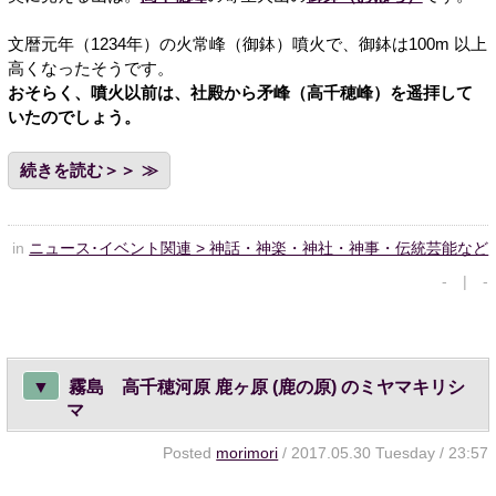
文暦元年（1234年）の火常峰（御鉢）噴火で、御鉢は100m 以上
高くなったそうです。
おそらく、噴火以前は、社殿から矛峰（高千穂峰）を遥拝して
いたのでしょう。
続きを読む＞＞
in
ニュース･イベント関連 > 神話・神楽・神社・神事・伝統芸能など
- | -
▼
霧島 高千穂河原 鹿ヶ原 (鹿の原) のミヤマキリシ
マ
Posted
morimori
/ 2017.05.30 Tuesday / 23:57