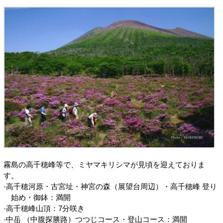
霧島の高千穂峰等で、ミヤマキリシマが見頃を迎えておりま
す。
高千穂河原・古宮址・神宮の森（展望台周辺）・高千穂峰 登り
始め・御鉢：満開
高千穂峰山頂：7分咲き
中岳 （中腹探勝路）つつじコース・登山コース：満開