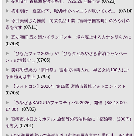
令和８年 青島海を渡る祭礼 7/25,26 開催予定
(07/23)
梅雨明け 夏空の下、堀切峠でハマユウが咲いていた。
(07/14)
今井美樹さん推奨 向栄食品工業（宮崎県国富町）の冷や汁の
素を食す
(07/11)
五ヶ瀬町 五ヶ瀬ハイランドスキー場を廃止する方針を明らかに
(07/08)
「ひなたフェス2026」や「ひなタビみやざき宿泊キャンペー
ン」の情報少し
(07/06)
美郷町伝統の「御田祭」 雷雨で神輿入れ、早乙女約100人によ
る田植えは中止
(07/05)
【フォトコン】2026年 第15回 宮崎市景観フォトコンテスト
(07/05)
「みやざきKAGURAフェスティバル2026」開催（8/8 13:00～
17:30）
(07/02)
宮崎市,本日よりホテル･旅館等の宿泊料金に「宿泊税」(200円)
を導入
(07/01)
6/19 鵜戸神宮への海岸参道（市道鵜戸参宮線）通行止 8/4片側