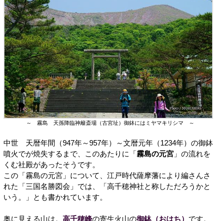
～ 霧島 天孫降臨神籬斎場（古宮址）御鉢にはミヤマキリシマ ～
中世 天暦年間（947年～957年）～文暦元年（1234年）の御鉢
噴火でが焼失するまで、このあたりに「
霧島の元宮
」の流れを
くむ社殿があったそうです。
この「霧島の元宮」について、江戸時代薩摩藩により編さんさ
れた「三国名勝図会」では、「高千穂神社と称しただろうかと
いう。」とも書かれています。
奥に見える山は。
高千穂峰
の寄生火山の
御鉢（おはち）
です。