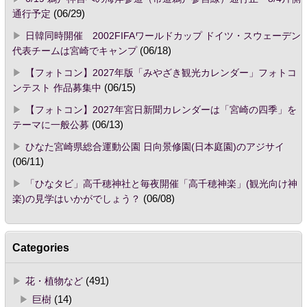
通行予定
(06/29)
日韓同時開催 2002FIFAワールドカップ ドイツ・スウェーデン
代表チームは宮崎でキャンプ
(06/18)
【フォトコン】2027年版「みやざき観光カレンダー」フォトコ
ンテスト 作品募集中
(06/15)
【フォトコン】2027年宮日新聞カレンダーは「宮崎の四季」を
テーマに一般公募
(06/13)
ひなた宮崎県総合運動公園 日向景修園(日本庭園)のアジサイ
(06/11)
「ひなタビ」高千穂神社と毎夜開催「高千穂神楽」(観光向け神
楽)の見学はいかがでしょう？
(06/08)
Categories
花・植物など
(491)
巨樹
(14)