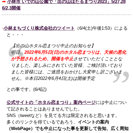
➡
小林市 いでの山公園で「出の山ほたるまつり2023」5/27,28
6/2,3開催
小林まちづくり株式会社のツイート
（6/4(土)午後1:53）による
と・・・
【出の山ホタル恋まつり中止のお知らせ】
明日、
2022年6月5日(日)のホタル恋まつりは、天候の悪化
が予想されるため、開催を中止
させていただくこととな
りました。楽しみにされていた皆様、ご検討頂いており
ました皆様には、ご迷惑をおかけし大変申し訳ございま
せん。※本日2022年6月4日(土)は開催予定
との事です。(6/4記)
公式サイトの「ホタル恋まつり」案内ページ
には中止につい
て記されることはありませんでした。
SNS（tweetなど）を見てる方は限定されると思います。
多くのリンクを得ているであろう、
イベントの案内
（WebPage）でも中止になった事を更新して告知、広く周知