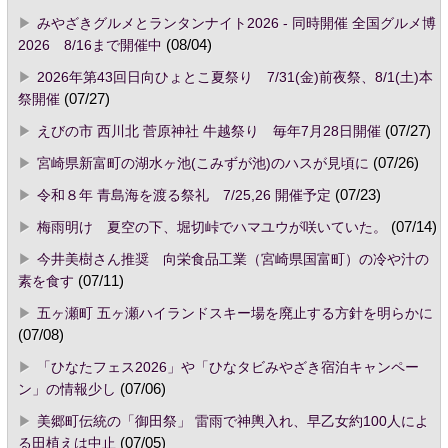
みやざきグルメとランタンナイト2026 - 同時開催 全国グルメ博
2026 8/16まで開催中
(08/04)
2026年第43回日向ひょとこ夏祭り 7/31(金)前夜祭、8/1(土)本
祭開催
(07/27)
えびの市 西川北 菅原神社 牛越祭り 毎年7月28日開催
(07/27)
宮崎県新富町の湖水ヶ池(こみずが池)のハスが見頃に
(07/26)
令和８年 青島海を渡る祭礼 7/25,26 開催予定
(07/23)
梅雨明け 夏空の下、堀切峠でハマユウが咲いていた。
(07/14)
今井美樹さん推奨 向栄食品工業（宮崎県国富町）の冷や汁の
素を食す
(07/11)
五ヶ瀬町 五ヶ瀬ハイランドスキー場を廃止する方針を明らかに
(07/08)
「ひなたフェス2026」や「ひなタビみやざき宿泊キャンペー
ン」の情報少し
(07/06)
美郷町伝統の「御田祭」 雷雨で神輿入れ、早乙女約100人によ
る田植えは中止
(07/05)