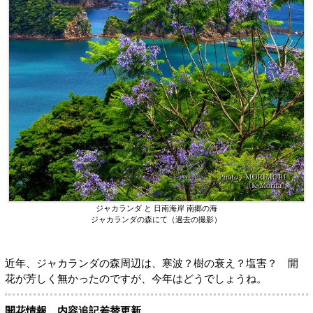
ジャカランダ と 日南海岸 南郷の海
ジャカランダの森にて（過去の撮影）
近年、ジャカランダの森周辺は、寒波？樹の衰え？塩害？ 開
花が芳しく無かったのですが、今年はどうでしょうね。
開花情報 内容追記差替更新