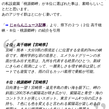
の私設庭園「桃源郷岬」が８位に選ばれた事は、素晴らしいこ
とだと思います。
あのアジサイ群はとにかく凄いです。
「
➡
じゃらんニュース記事
」より、県下の２つ（２位 高千穂
峡・８位・桃源郷岬）の紹介を引用
２位：高千穂峡【宮崎県】
宮崎・熊本・大分3県の県境近くに位置する全長約7kmの峡
谷です。幾何学的な岩の造形と、エメラルドグリーンの水
面が生み出す光景は、九州を代表する絶景のひとつ。新緑
にきらめく雨滴によって、一層美しさを増す峡谷は貸しボ
ートでも遊覧でき、雨の日もカッパ着用で乗船が可能。
８位：桃源郷岬【宮崎県】
日向灘を一望！宮崎県・遠見半島の青い海を眼下に、岬の
斜面に200万本の紫陽花が咲き広がり、紫陽花と青空・海の
コントラストが美しいスポット。東京ドーム4つ分の広さを
持ち、７色にも色を変えると言われる紫陽花が楽しめる自
然園は、まさに桃源郷という名にふさわしい華麗さ。