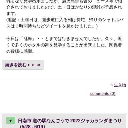
雑もなく見学出来ましたが、鹿児島県も含めニュース等で紹
介されておりましたので、土・日はかなりの混雑が予想され
ます。
(追記：土曜日は、遊歩道に入る列は長蛇、帰りのシャトルバ
スは１時間待ちなどツイートを見かけました。)
今日は「乱舞」・・とまでは行きませんでしたが、久々、近
くで多くのホタルの舞を見学することが出来ました。関係者
の皆様に感謝。
続きを読む＞＞
in
生き物
comments (0)
| -
▼
日南市 道の駅なんごうで 2022ジャカランダまつり
（5/28 - 6/19）