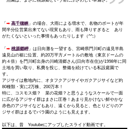
「
➡
高千穂峡
」の場合、大雨による増水で、名物のボートが年
間半分位営業出来てない現実もあり、雨も降りすぎると あり
がたくないといった事情もあったりします（^^;）
「
➡
桃源郷岬
」は日向灘を一望する、宮崎県門川町の遠見半島
遠見山の裾に位置、約20万平方メートルの敷地（東京ドームの
約４倍）を門川町出身の川崎清郷さん(日向市在住)が1998年に同
土地を買い取り、私費を投じ、整備を続けている私設庭園で
す。
アジサイは敷地内に、オタフクアジサイやガクアジサイなど約
80種類・実に2万株、200万本！
特に、コスモス畑？ 菜の花畑？と思うようなスケールで一面
に広がるアジサイ群はまさに圧巻！あまり見かけない鮮やかな
赤色のアジサイなどもあり、遠くから見ると、色とりどりのア
ジサイ群はまるでバラ園のようにも見えます。
以下は、昔 Youtubeにアップしたスライド動画です。