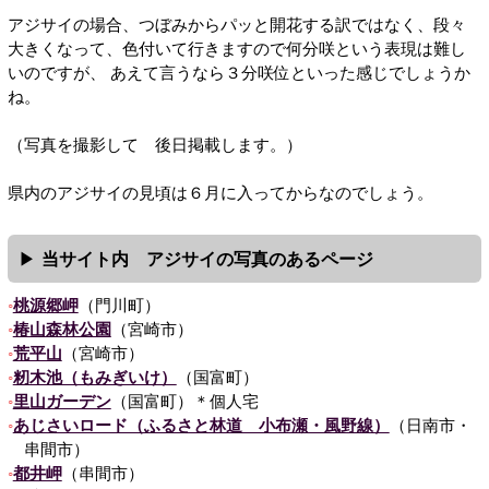
アジサイの場合、つぼみからパッと開花する訳ではなく、段々
大きくなって、色付いて行きますので何分咲という表現は難し
いのですが、 あえて言うなら３分咲位といった感じでしょうか
ね。
（写真を撮影して 後日掲載します。）
県内のアジサイの見頃は６月に入ってからなのでしょう。
当サイト内 アジサイの写真のあるページ
桃源郷岬
（門川町）
椿山森林公園
（宮崎市）
荒平山
（宮崎市）
籾木池（もみぎいけ）
（国富町）
里山ガーデン
（国富町）＊個人宅
あじさいロード（ふるさと林道 小布瀬・風野線）
（日南市・
串間市）
都井岬
（串間市）