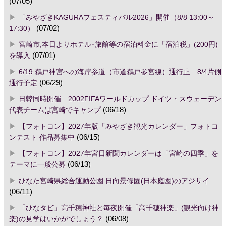
(07/05)
「みやざきKAGURAフェスティバル2026」開催（8/8 13:00～
17:30）
(07/02)
宮崎市,本日よりホテル･旅館等の宿泊料金に「宿泊税」(200円)
を導入
(07/01)
6/19 鵜戸神宮への海岸参道（市道鵜戸参宮線）通行止 8/4片側
通行予定
(06/29)
日韓同時開催 2002FIFAワールドカップ ドイツ・スウェーデン
代表チームは宮崎でキャンプ
(06/18)
【フォトコン】2027年版「みやざき観光カレンダー」フォトコ
ンテスト 作品募集中
(06/15)
【フォトコン】2027年宮日新聞カレンダーは「宮崎の四季」を
テーマに一般公募
(06/13)
ひなた宮崎県総合運動公園 日向景修園(日本庭園)のアジサイ
(06/11)
「ひなタビ」高千穂神社と毎夜開催「高千穂神楽」(観光向け神
楽)の見学はいかがでしょう？
(06/08)