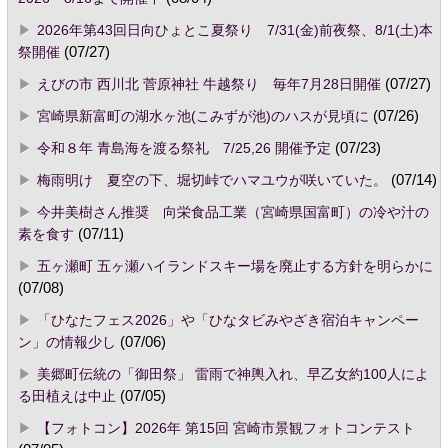
2026年第43回日向ひょとこ夏祭り 7/31(金)前夜祭、8/1(土)本
祭開催
(07/27)
えびの市 西川北 菅原神社 牛越祭り 毎年7月28日開催
(07/27)
宮崎県新富町の湖水ヶ池(こみずが池)のハスが見頃に
(07/26)
令和８年 青島海を渡る祭礼 7/25,26 開催予定
(07/23)
梅雨明け 夏空の下、堀切峠でハマユウが咲いていた。
(07/14)
今井美樹さん推奨 向栄食品工業（宮崎県国富町）の冷や汁の
素を食す
(07/11)
五ヶ瀬町 五ヶ瀬ハイランドスキー場を廃止する方針を明らかに
(07/08)
「ひなたフェス2026」や「ひなタビみやざき宿泊キャンペー
ン」の情報少し
(07/06)
美郷町伝統の「御田祭」 雷雨で神輿入れ、早乙女約100人によ
る田植えは中止
(07/05)
【フォトコン】2026年 第15回 宮崎市景観フォトコンテスト