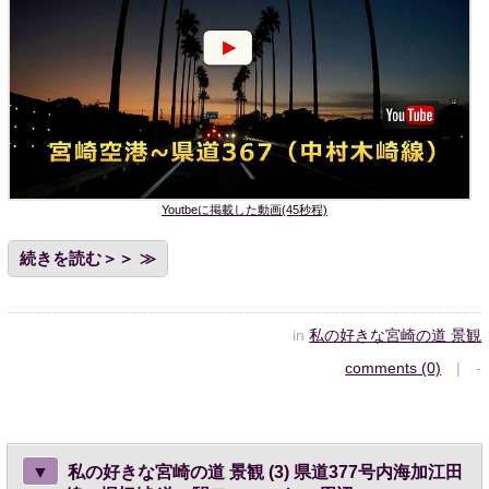
Youtbeに掲載した動画(45秒程)
続きを読む＞＞
in
私の好きな宮崎の道 景観
comments (0)
| -
▼
私の好きな宮崎の道 景観 (3) 県道377号内海加江田