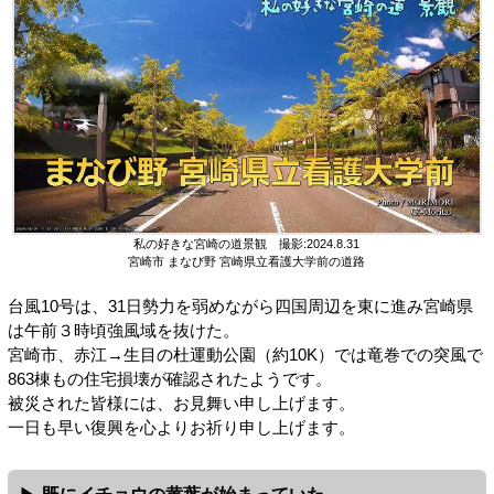
私の好きな宮崎の道景観 撮影:2024.8.31
宮崎市 まなび野 宮崎県立看護大学前の道路
台風10号は、31日勢力を弱めながら四国周辺を東に進み宮崎県
は午前３時頃強風域を抜けた。
宮崎市、赤江→生目の杜運動公園（約10K）では竜巻での突風で
863棟もの住宅損壊が確認されたようです。
被災された皆様には、お見舞い申し上げます。
一日も早い復興を心よりお祈り申し上げます。
既にイチョウの黄葉が始まっていた