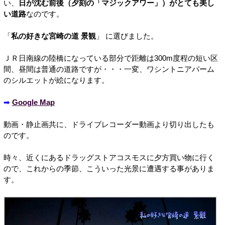
い、
日が沈む前後（夕刻の「マジックアワー」）がとても美し
い道路
なのです。
「
私の好きな宮崎の道 景観
」 に選びました。
ＪＲ日南線の陸橋になっている部分で距離は300m度程の短い区
間、昼間は普通の道路ですが・・・一変、ワシントニアパーム
のシルエットが絵になります。
➡
Google Map
動画・静止画共に、ドライブレコーダー動画より切り出したも
のです。
時々、近くにあるドラッグストアコスモスに夕方買い物に行く
ので、これからの季節、こういった光景に遭遇する事がありま
す。