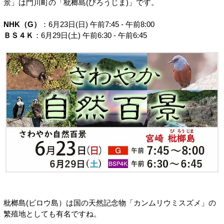
景」は門川町の「枇榔島(びろうじま)」です。
NHK（G）
：6月23日(日) 午前7:45 - 午前8:00
ＢＳ４Ｋ
：6月29日(土) 午前6:30 - 午前6:45
枇榔島(ビロウ島）は国の天然記念物「カンムリウミスズメ」の
繁殖地としても有名ですね。