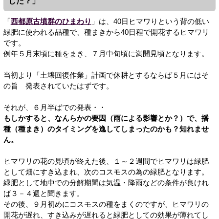
した？」
「
西都原古墳群のひまわり
」は、40日ヒマワりという背の低い
緑肥に使われる品種で、種まきから40日程で開花するヒマワリ
です。
例年５月末頃に種をまき、７月中旬頃に満開見頃となります。
当初より「土壌回復作業」計画で休耕とするならば５月にはそ
の旨 発表されていたはずです。
それが、６月半ばでの発表・・
もしかすると、なんらかの要因（雨による影響とか？）で、播
種（種まき）のタイミングを逸してしまったのかも？知れませ
ん。
ヒマワリの花の見頃が終えた後、１～２週間でヒマワリは緑肥
として畑にすき込まれ、次のコスモスの為の緑肥となります。
緑肥として地中での分解期間は気温・降雨などの条件が良けれ
ば３－４週と聞きます。
その後、９月初めにコスモスの種をまくのですが、ヒマワリの
開花が遅れ、すき込みが遅れると緑肥としての効果が薄れてし