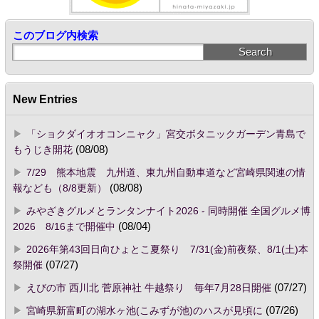
このブログ内検索
New Entries
「ショクダイオオコンニャク」宮交ボタニックガーデン青島で
もうじき開花
(08/08)
7/29 熊本地震 九州道、東九州自動車道など宮崎県関連の情
報なども（8/8更新）
(08/08)
みやざきグルメとランタンナイト2026 - 同時開催 全国グルメ博
2026 8/16まで開催中
(08/04)
2026年第43回日向ひょとこ夏祭り 7/31(金)前夜祭、8/1(土)本
祭開催
(07/27)
えびの市 西川北 菅原神社 牛越祭り 毎年7月28日開催
(07/27)
宮崎県新富町の湖水ヶ池(こみずが池)のハスが見頃に
(07/26)