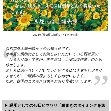
2024年 西都原古墳群のひまわり休止
西都市商工観光課からのお知らせです。
毎年夏の風物詩としてお楽しみいただいている西都原の
「ひまわり畑」ですが、本年度は「土壌回復作業」のため
休止します。
楽しみにお待ちいただいていた皆さまには大変申し訳あり
ませんが、ご理解の程よろしくおねがいします。
なお、秋季のコスモスは例年どおり育成いたします。
緑肥としての40日ヒマワリ「種まきのタイミングを逸