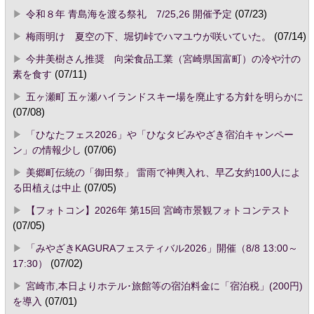
令和８年 青島海を渡る祭礼 7/25,26 開催予定
(07/23)
梅雨明け 夏空の下、堀切峠でハマユウが咲いていた。
(07/14)
今井美樹さん推奨 向栄食品工業（宮崎県国富町）の冷や汁の
素を食す
(07/11)
五ヶ瀬町 五ヶ瀬ハイランドスキー場を廃止する方針を明らかに
(07/08)
「ひなたフェス2026」や「ひなタビみやざき宿泊キャンペー
ン」の情報少し
(07/06)
美郷町伝統の「御田祭」 雷雨で神輿入れ、早乙女約100人によ
る田植えは中止
(07/05)
【フォトコン】2026年 第15回 宮崎市景観フォトコンテスト
(07/05)
「みやざきKAGURAフェスティバル2026」開催（8/8 13:00～
17:30）
(07/02)
宮崎市,本日よりホテル･旅館等の宿泊料金に「宿泊税」(200円)
を導入
(07/01)