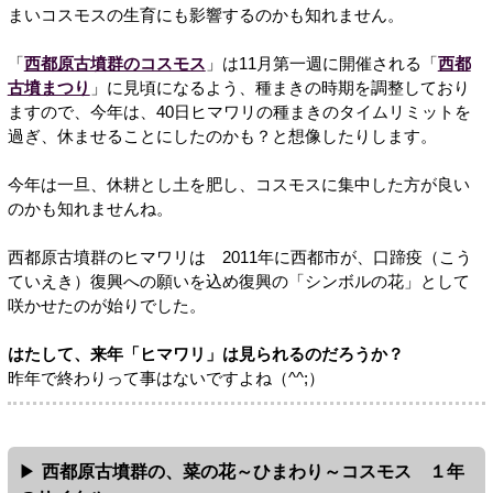
まいコスモスの生育にも影響するのかも知れません。
「
西都原古墳群のコスモス
」は11月第一週に開催される「
西都
古墳まつり
」に見頃になるよう、種まきの時期を調整しており
ますので、今年は、40日ヒマワリの種まきのタイムリミットを
過ぎ、休ませることにしたのかも？と想像したりします。
今年は一旦、休耕とし土を肥し、コスモスに集中した方が良い
のかも知れませんね。
西都原古墳群のヒマワリは 2011年に西都市が、口蹄疫（こう
ていえき）復興への願いを込め復興の「シンボルの花」として
咲かせたのが始りでした。
はたして、来年「ヒマワリ」は見られるのだろうか？
昨年で終わりって事はないですよね（^^;）
西都原古墳群の、菜の花～ひまわり～コスモス １年