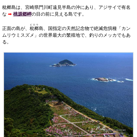
枇榔島は、宮崎県門川町遠見半島の沖にあり、アジサイで有名
な
➡
桃源郷岬
の目の前に見える島です。
ビロウ
正面の島が、
枇榔
島、国指定の天然記念物で絶滅危惧種「カン
ムリウミスズメ」の世界最大の繁殖地で、釣りのメッカでもあ
る。