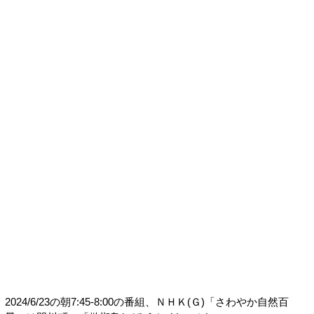
2024/6/23の朝7:45-8:00の番組、ＮＨＫ(Ｇ)「さわやか自然百