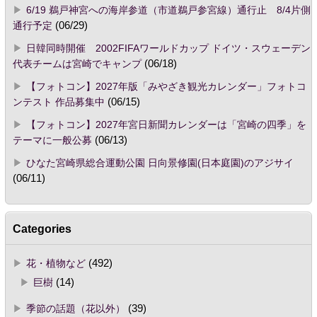
6/19 鵜戸神宮への海岸参道（市道鵜戸参宮線）通行止 8/4片側
通行予定
(06/29)
日韓同時開催 2002FIFAワールドカップ ドイツ・スウェーデン
代表チームは宮崎でキャンプ
(06/18)
【フォトコン】2027年版「みやざき観光カレンダー」フォトコ
ンテスト 作品募集中
(06/15)
【フォトコン】2027年宮日新聞カレンダーは「宮崎の四季」を
テーマに一般公募
(06/13)
ひなた宮崎県総合運動公園 日向景修園(日本庭園)のアジサイ
(06/11)
Categories
花・植物など
(492)
巨樹
(14)
季節の話題（花以外）
(39)