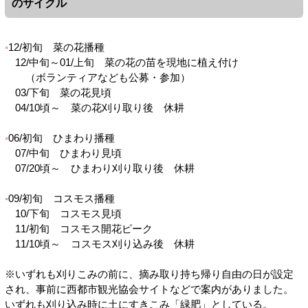
のサイクル
12/初旬 菜の花播種
12/中旬～01/上旬 菜の花の苗を現地に植え付け
（ボランティアなども公募・参加）
03/下旬 菜の花見頃
04/10頃～ 菜の花刈り取り後 休耕
06/初旬 ひまわり播種
07/中旬 ひまわり見頃
07/20頃～ ひまわり刈り取り後 休耕
09/初旬 コスモス播種
10/下旬 コスモス見頃
11/初旬 コスモス開花ピーク
11/10頃～ コスモス刈り込み後 休耕
※いずれも刈りこみの前に、摘み取り持ち帰り自由の日が設定
され、事前に西都市観光協会サイトなどで案内がありました。
いずれも刈り込み時に土にすきこみ「緑肥」としている。