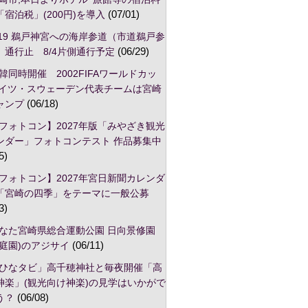
宿泊税」(200円)を導入
(07/01)
/19 鵜戸神宮への海岸参道（市道鵜戸参
）通行止 8/4片側通行予定
(06/29)
韓同時開催 2002FIFAワールドカッ
ドイツ・スウェーデン代表チームは宮崎
ャンプ
(06/18)
フォトコン】2027年版「みやざき観光
ンダー」フォトコンテスト 作品募集中
5)
フォトコン】2027年宮日新聞カレンダ
「宮崎の四季」をテーマに一般公募
3)
なた宮崎県総合運動公園 日向景修園
本庭園)のアジサイ
(06/11)
ひなタビ」高千穂神社と毎夜開催「高
神楽」(観光向け神楽)の見学はいかがで
う？
(06/08)