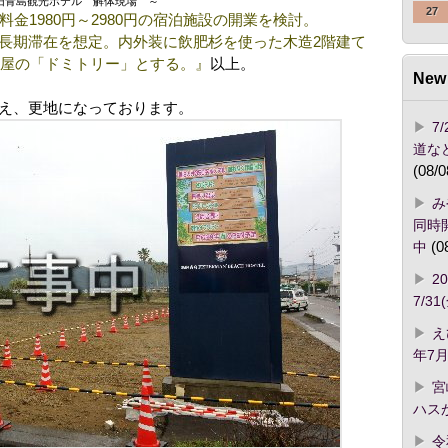
旧青島観光ホテル 解体現場 ～
27
金1980円～2980円の宿泊施設の開業を検討。
長期滞在を想定。内外装に飲肥杉を使った木造2階建て
部屋の「ドミトリー」とする。』
以上。
New 
え、更地になっております。
7
道な
(08/0
み
同時開
中
(0
2
7/3
え
年7月
宮
ハス
令