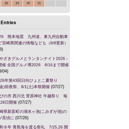
28
29
30
31
Entries
/29 熊本地震 九州道、東九州自動車
ど宮崎県関連の情報なども（8/8更新）
8)
やざきグルメとランタンナイト2026 -
催 全国グルメ博2026 8/16まで開催
8/04)
026年第43回日向ひょとこ夏祭り
1(金)前夜祭、8/1(土)本祭開催
(07/27)
びの市 西川北 菅原神社 牛越祭り 毎
28日開催
(07/27)
崎県新富町の湖水ヶ池(こみずが池)の
が見頃に
(07/26)
和８年 青島海を渡る祭礼 7/25,26 開