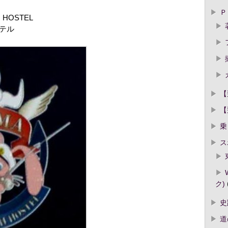
Ｐ
 HOSTEL
テル
【
【
乗
ス
ク)
史
道