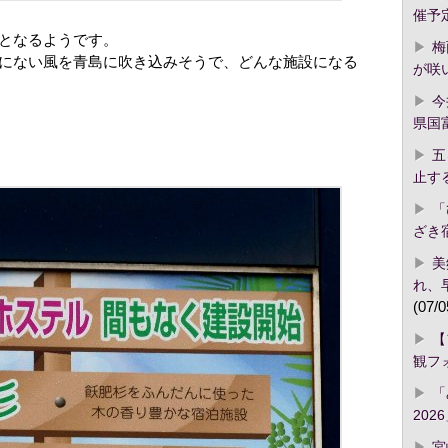
催予
となるようです。
梅
にない風を青島に吹き込みそうで、どんな施設になる
が咲
今
県国
五
止す
「
ざき
美
れ、
(07/0
【
観フ
「
2026
宮