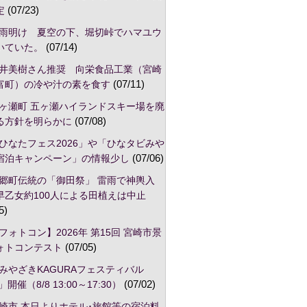
定
(07/23)
雨明け 夏空の下、堀切峠でハマユウ
いていた。
(07/14)
井美樹さん推奨 向栄食品工業（宮崎
富町）の冷や汁の素を食す
(07/11)
ヶ瀬町 五ヶ瀬ハイランドスキー場を廃
る方針を明らかに
(07/08)
ひなたフェス2026」や「ひなタビみや
宿泊キャンペーン」の情報少し
(07/06)
郷町伝統の「御田祭」 雷雨で神輿入
早乙女約100人による田植えは中止
5)
フォトコン】2026年 第15回 宮崎市景
ォトコンテスト
(07/05)
みやざきKAGURAフェスティバル
」開催（8/8 13:00～17:30）
(07/02)
崎市,本日よりホテル･旅館等の宿泊料