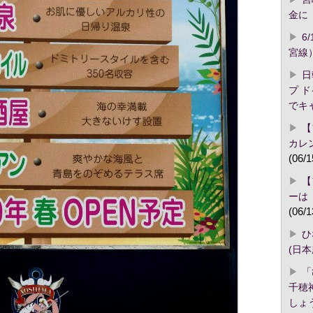
金に「
6
宮線
日
プ 
でキ
【
カレ
(06/1
【
ーは
(06/1
ひ
(日
「
千穂
しょ