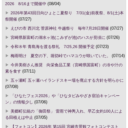
2026 8/16まで開催中
(08/04)
2026年第43回日向ひょとこ夏祭り 7/31(金)前夜祭、8/1(土)本
祭開催
(07/27)
えびの市 西川北 菅原神社 牛越祭り 毎年7月28日開催
(07/27)
宮崎県新富町の湖水ヶ池(こみずが池)のハスが見頃に
(07/26)
令和８年 青島海を渡る祭礼 7/25,26 開催予定
(07/23)
梅雨明け 夏空の下、堀切峠でハマユウが咲いていた。
(07/14)
今井美樹さん推奨 向栄食品工業（宮崎県国富町）の冷や汁の
素を食す
(07/11)
五ヶ瀬町 五ヶ瀬ハイランドスキー場を廃止する方針を明らかに
(07/08)
「ひなたフェス2026」や「ひなタビみやざき宿泊キャンペー
ン」の情報少し
(07/06)
美郷町伝統の「御田祭」 雷雨で神輿入れ、早乙女約100人によ
る田植えは中止
(07/05)
【フォトコン】2026年 第15回 宮崎市景観フォトコンテスト