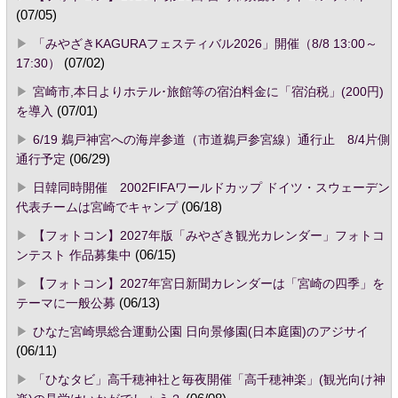
(07/05)
「みやざきKAGURAフェスティバル2026」開催（8/8 13:00～
17:30）
(07/02)
宮崎市,本日よりホテル･旅館等の宿泊料金に「宿泊税」(200円)
を導入
(07/01)
6/19 鵜戸神宮への海岸参道（市道鵜戸参宮線）通行止 8/4片側
通行予定
(06/29)
日韓同時開催 2002FIFAワールドカップ ドイツ・スウェーデン
代表チームは宮崎でキャンプ
(06/18)
【フォトコン】2027年版「みやざき観光カレンダー」フォトコ
ンテスト 作品募集中
(06/15)
【フォトコン】2027年宮日新聞カレンダーは「宮崎の四季」を
テーマに一般公募
(06/13)
ひなた宮崎県総合運動公園 日向景修園(日本庭園)のアジサイ
(06/11)
「ひなタビ」高千穂神社と毎夜開催「高千穂神楽」(観光向け神