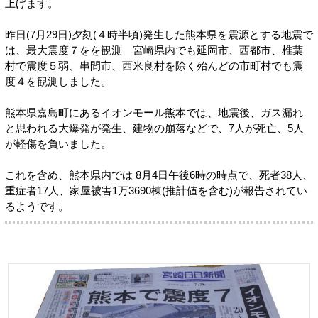
上げます。
昨日(7月29日)夕刻(４時半頃)発生した熊本県を震源とする地震で
は、最大震度７をを観測 宮崎県内でも延岡市、西都市、椎葉
村で震度５弱、串間市、西米良村を除く殆んどの市町村でも震
度４を観測しました。
熊本県嘉島町にあるイオンモール熊本では、地震後、ガス漏れ
と思われる大爆発が発生、建物の崩落などで、7人が死亡、5人
が軽傷を負いました。
これを含め、熊本県内では 8月4日午後6時の時点で、死者38人、
重症者17人、家屋被害1万3690棟(推計値を含む)が報告されてい
るようです。