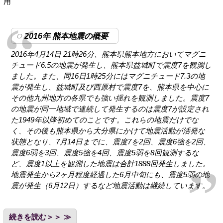
用
2016年 熊本地震の概要
2016年4月14日 21時26分、熊本県熊本地方においてマグニ
チュード6.5の地震が発生し、熊本県益城町で震度7を観測し
ました。また、同16日1時25分にはマグニチュード7.3の地
震が発生し、益城町及び西原村で震度7を、熊本県を中心に
その他九州地方の各県でも強い揺れを観測しました。震度7
の地震が同一地域で連続して発生するのは震度7が設定され
た1949年以降初めてのことです。これらの地震だけでな
く、その後も熊本県から大分県にかけて地震活動が活発な
状態となり、7月14日までに、震度7を2回、震度6強を2回、
震度6弱を3回、震度5強を4回、震度5弱を8回観測するな
ど、震度1以上を観測した地震は合計1888回発生しました。
地震発生から2ヶ月程度経過した6月中旬にも、震度5弱の地
震が発生（6月12日）するなど地震活動は継続しています。
続きを読む＞＞