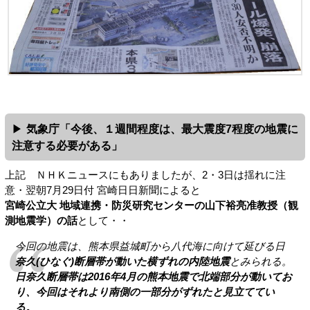
気象庁「今後、１週間程度は、最大震度7程度の地震に
注意する必要がある」
上記 ＮＨＫニュースにもありましたが、2・3日は揺れに注
意・翌朝7月29日付 宮崎日日新聞によると
宮崎公立大 地域連携・防災研究センターの山下裕亮准教授（観
測地震学）の話
として・・
今回の地震は、熊本県益城町から八代海に向けて延びる日
奈久(ひなぐ)断層帯が動いた横ずれの内陸地震
とみられる。
日奈久断層帯は2016年4月の熊本地震で北端部分が動いてお
り、今回はそれより南側の一部分がずれたと見立ててい
る。