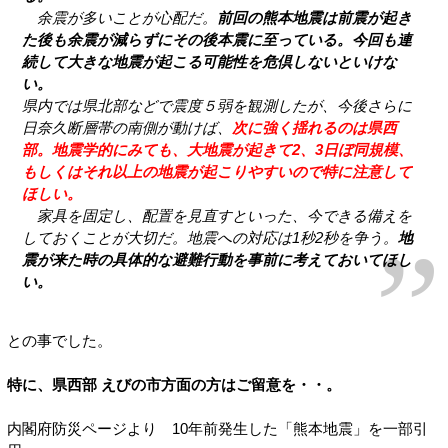
余震が多いことが心配だ。
前回の熊本地震は前震が起き
た後も余震が減らずにその後本震に至っている。今回も連
続して大きな地震が起こる可能性を危倶しないといけな
い。
県内では県北部などで震度５弱を観測したが、今後さらに
日奈久断層帯の南側が動けば、
次に強く揺れるのは県西
部。地震学的にみても、大地震が起きて2、3日ぼ同規模、
もしくはそれ以上の地震が起こりやすいので特に注意して
ほしい。
家具を固定し、配置を見直すといった、今できる備えを
しておくことが大切だ。地震への対応は1秒2秒を争う。
地
震が来た時の具体的な避難行動を事前に考えておいてほし
い。
との事でした。
特に、県西部 えびの市方面の方はご留意を・・。
内閣府防災ページより 10年前発生した「熊本地震」を一部引