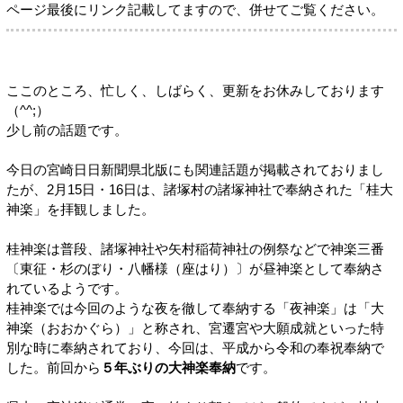
ページ最後にリンク記載してますので、併せてご覧ください。
ここのところ、忙しく、しばらく、更新をお休みしております
（^^;）
少し前の話題です。
今日の宮崎日日新聞県北版にも関連話題が掲載されておりまし
たが、2月15日・16日は、諸塚村の諸塚神社で奉納された「桂大
神楽」を拝観しました。
桂神楽は普段、諸塚神社や矢村稲荷神社の例祭などで神楽三番
〔東征・杉のぼり・八幡様（座はり）〕が昼神楽として奉納さ
れているようです。
桂神楽では今回のような夜を徹して奉納する「夜神楽」は「大
神楽（おおかぐら）」と称され、宮遷宮や大願成就といった特
別な時に奉納されており、今回は、平成から令和の奉祝奉納で
した。前回から
５年ぶりの大神楽奉納
です。