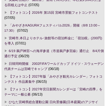
る田植えは中止
(07/05)
【フォトコン】2026年 第15回 宮崎市景観フォトコンテスト
(07/05)
「みやざきKAGURAフェスティバル2026」開催（8/8 13:00～
17:30）
(07/02)
宮崎市,本日よりホテル･旅館等の宿泊料金に「宿泊税」(200円)
を導入
(07/01)
6/19 鵜戸神宮への海岸参道（市道鵜戸参宮線）通行止 8/4片側
通行予定
(06/29)
日韓同時開催 2002FIFAワールドカップ ドイツ・スウェーデン
代表チームは宮崎でキャンプ
(06/18)
【フォトコン】2027年版「みやざき観光カレンダー」フォトコ
ンテスト 作品募集中
(06/15)
【フォトコン】2027年宮日新聞カレンダーは「宮崎の四季」を
テーマに一般公募
(06/13)
ひなた宮崎県総合運動公園 日向景修園(日本庭園)のアジサイ