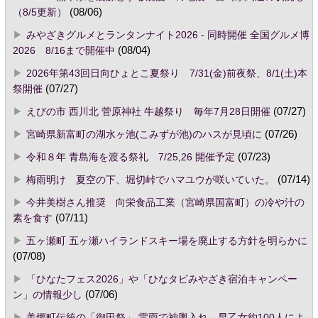
（8/5更新）
(08/06)
みやざきグルメとランタンナイト2026 - 同時開催 全国グルメ博
2026 8/16まで開催中
(08/04)
2026年第43回日向ひょとこ夏祭り 7/31(金)前夜祭、8/1(土)本
祭開催
(07/27)
えびの市 西川北 菅原神社 牛越祭り 毎年7月28日開催
(07/27)
宮崎県新富町の湖水ヶ池(こみずが池)のハスが見頃に
(07/26)
令和８年 青島海を渡る祭礼 7/25,26 開催予定
(07/23)
梅雨明け 夏空の下、堀切峠でハマユウが咲いていた。
(07/14)
今井美樹さん推奨 向栄食品工業（宮崎県国富町）の冷や汁の
素を食す
(07/11)
五ヶ瀬町 五ヶ瀬ハイランドスキー場を廃止する方針を明らかに
(07/08)
「ひなたフェス2026」や「ひなタビみやざき宿泊キャンペー
ン」の情報少し
(07/06)
美郷町伝統の「御田祭」 雷雨で神輿入れ、早乙女約100人によ