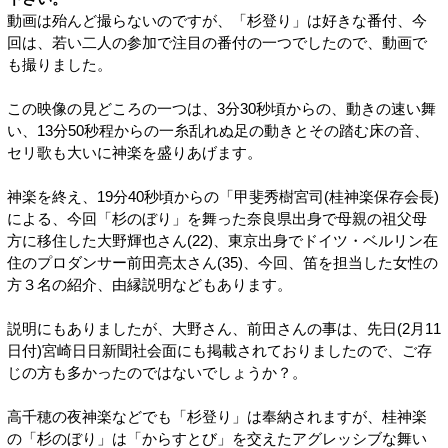
動画は殆んど撮らないのですが、「杉登り」は好きな番付、今
回は、若い二人の参加で注目の番付の一つでしたので、動画で
も撮りました。
この映像の見どころの一つは、3分30秒頃からの、動きの速い舞
い、13分50秒程からの一糸乱れぬ足の動きとその踏む床の音、
セリ歌も大いに神楽を盛りあげます。
神楽を終え、19分40秒頃からの「甲斐秀樹宮司(桂神楽保存会長)
による、今回「杉のぼり」を舞った奈良県出身で母親の祖父母
方に移住した大野輝也さん(22)、東京出身でドイツ・ベルリン在
住のプロダンサー前田亮太さん(35)、今回、笛を担当した女性の
方３名の紹介、由縁説明などもあります。
説明にもありましたが、大野さん、前田さんの事は、先日(2月11
日付)宮崎日日新聞社会面にも掲載されておりましたので、ご存
じの方も多かったのではないでしょうか？。
高千穂の夜神楽などでも「杉登り」は奉納されますが、桂神楽
の「杉のぼり」は「からすとび」を交えたアグレッシブな舞い