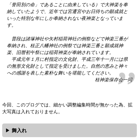
「誉田別の命」であることに由来している）で大神楽を奉
納していたようで、近年では宮遷宮やお日待ちの願成就と
いった特別な年にしか奉納されない夜神楽となっていま
す。
普段は諸塚神社や矢村稲荷神社の例祭などで神楽三番が
奉納され、桂正八幡神社の例祭では神楽三番と願成就神
楽、旧暦初午祭には稲荷神楽が奉納されています。
平成元年１月に村指定の文化財、平成三年十一月には県
の無形文化財として指定を受けました。自然の恵みと神々
への感謝を表した素朴な舞いを堪能してください。
桂神楽保存会一同
今回、このブログでは、細かい調整編集時間が無かった為、拡
大写真は入れておりません。
舞入れ