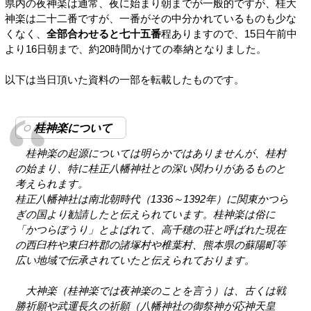
県内の夜神楽は通常、夜に始まり朝までが一般的ですが、桂大
神楽は二十二番ですが、一番がその中分かれているものも少な
くなく、
全部合わせると七十五番
程ありますので、15日午前中
より16日朝まで、約20時間かけての奉納となりました。
以下は当日頂いた資料の一部を転載したものです。
桂神楽について
桂神楽の起源については明らかではありませんが、桂村
の始まり、特に桂正八幡神社との深い関わりがあるものと
考えられます。
桂正八幡神社は南北朝時代（1336～1392年）に関東かつら
ぎの国より勧請したと伝えられています。桂神楽は俗に
「かつらぼうり」とよばれて、高千穂の荘と呼ばれた現在
の西臼杵や東臼杵郡の諸塚村や椎葉村、熊本県の蘇陽町等
広い地域で伝承されていたと伝えられております。
大神楽（桂神楽では夜神楽のことを言う）は、古くは戦
勝祈願や武運長久の祈願（八幡神社の御祭神が応神天皇