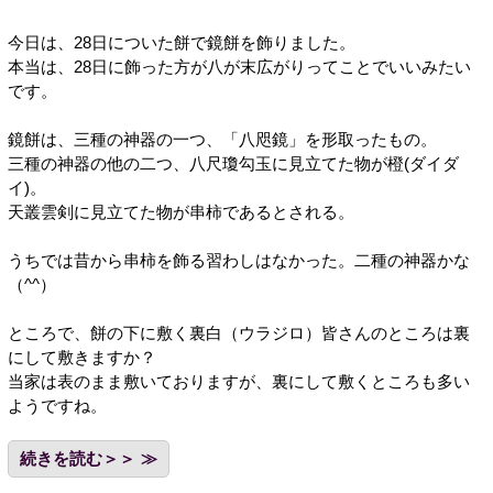
今日は、28日についた餅で鏡餅を飾りました。
本当は、28日に飾った方が八が末広がりってことでいいみたい
です。
鏡餅は、三種の神器の一つ、「八咫鏡」を形取ったもの。
三種の神器の他の二つ、八尺瓊勾玉に見立てた物が橙(ダイダ
イ)。
天叢雲剣に見立てた物が串柿であるとされる。
うちでは昔から串柿を飾る習わしはなかった。二種の神器かな
（^^）
ところで、餅の下に敷く裏白（ウラジロ）皆さんのところは裏
にして敷きますか？
当家は表のまま敷いておりますが、裏にして敷くところも多い
ようですね。
続きを読む＞＞