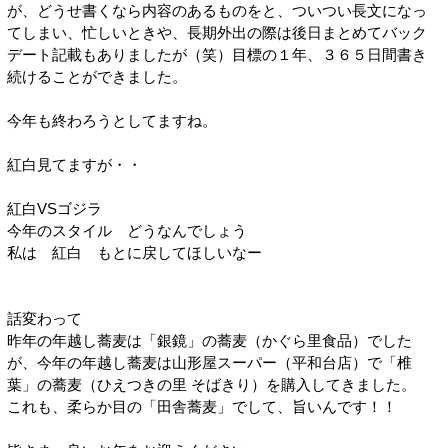
が、どうせ書くなら内容のあるものをと、ついつい長文になっ
てしまい、忙しいときや、長期外出の際は後日まとめてバック
デート記載もありましたが（笑）目標の１年、３６５日間書き
続けることができました。
今年も終わろうとしてますね。
紅白見てますが・・
紅白VSゴジラ
今年のスタイル どうなんでしょう
私は 紅白 もとに戻してほしいなー
話変わって
昨年の年越し蕎麦は「銀鏡」の蕎麦（かぐら里食品）でした
が、今年の年越し蕎麦は山形屋スーパー（平和台店）で「椎
葉」の蕎麦（ひえつきの里 そばきり）を購入してきました。
これも、柔らか目の「田舎蕎麦」でして、旨いんです！！