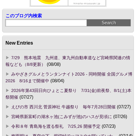
このブログ内検索
New Entries
7/29 熊本地震 九州道、東九州自動車道など宮崎県関連の情
報なども（8/8更新）
(08/08)
みやざきグルメとランタンナイト2026 - 同時開催 全国グルメ博
2026 8/16まで開催中
(08/04)
2026年第43回日向ひょとこ夏祭り 7/31(金)前夜祭、8/1(土)本
祭開催
(07/27)
えびの市 西川北 菅原神社 牛越祭り 毎年7月28日開催
(07/27)
宮崎県新富町の湖水ヶ池(こみずが池)のハスが見頃に
(07/26)
令和８年 青島海を渡る祭礼 7/25,26 開催予定
(07/23)