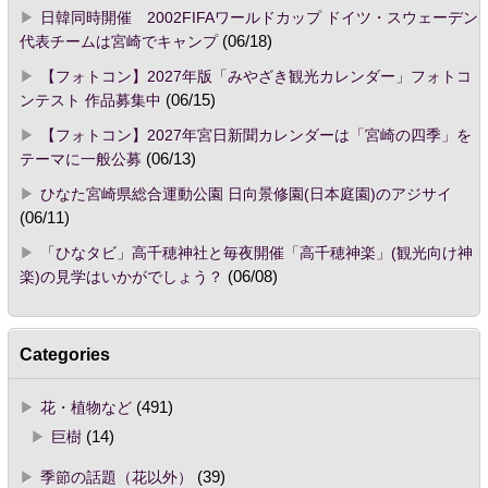
日韓同時開催 2002FIFAワールドカップ ドイツ・スウェーデン
代表チームは宮崎でキャンプ
(06/18)
【フォトコン】2027年版「みやざき観光カレンダー」フォトコ
ンテスト 作品募集中
(06/15)
【フォトコン】2027年宮日新聞カレンダーは「宮崎の四季」を
テーマに一般公募
(06/13)
ひなた宮崎県総合運動公園 日向景修園(日本庭園)のアジサイ
(06/11)
「ひなタビ」高千穂神社と毎夜開催「高千穂神楽」(観光向け神
楽)の見学はいかがでしょう？
(06/08)
Categories
花・植物など
(491)
巨樹
(14)
季節の話題（花以外）
(39)