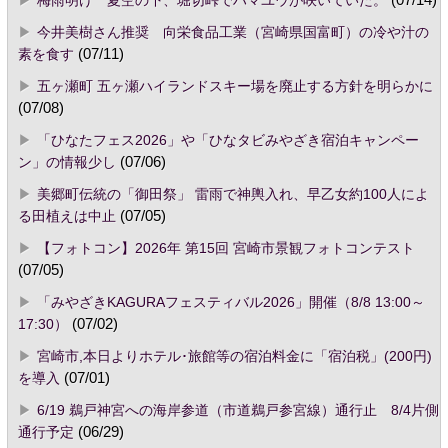
梅雨明け 夏空の下、堀切峠でハマユウが咲いていた。
(07/14)
今井美樹さん推奨 向栄食品工業（宮崎県国富町）の冷や汁の
素を食す
(07/11)
五ヶ瀬町 五ヶ瀬ハイランドスキー場を廃止する方針を明らかに
(07/08)
「ひなたフェス2026」や「ひなタビみやざき宿泊キャンペー
ン」の情報少し
(07/06)
美郷町伝統の「御田祭」 雷雨で神輿入れ、早乙女約100人によ
る田植えは中止
(07/05)
【フォトコン】2026年 第15回 宮崎市景観フォトコンテスト
(07/05)
「みやざきKAGURAフェスティバル2026」開催（8/8 13:00～
17:30）
(07/02)
宮崎市,本日よりホテル･旅館等の宿泊料金に「宿泊税」(200円)
を導入
(07/01)
6/19 鵜戸神宮への海岸参道（市道鵜戸参宮線）通行止 8/4片側
通行予定
(06/29)