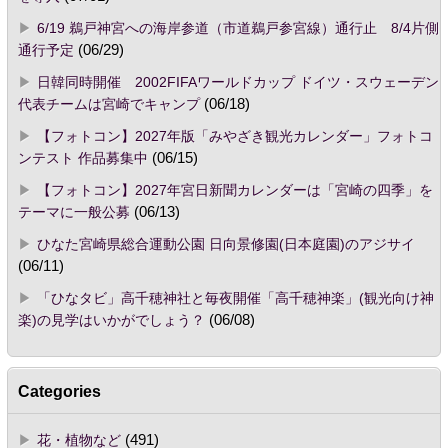
6/19 鵜戸神宮への海岸参道（市道鵜戸参宮線）通行止 8/4片側
通行予定
(06/29)
日韓同時開催 2002FIFAワールドカップ ドイツ・スウェーデン
代表チームは宮崎でキャンプ
(06/18)
【フォトコン】2027年版「みやざき観光カレンダー」フォトコ
ンテスト 作品募集中
(06/15)
【フォトコン】2027年宮日新聞カレンダーは「宮崎の四季」を
テーマに一般公募
(06/13)
ひなた宮崎県総合運動公園 日向景修園(日本庭園)のアジサイ
(06/11)
「ひなタビ」高千穂神社と毎夜開催「高千穂神楽」(観光向け神
楽)の見学はいかがでしょう？
(06/08)
Categories
花・植物など
(491)