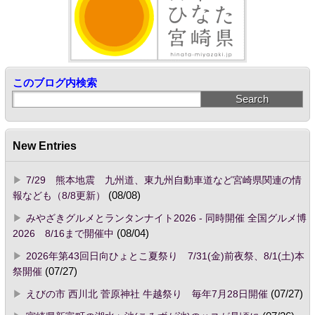
このブログ内検索
New Entries
7/29 熊本地震 九州道、東九州自動車道など宮崎県関連の情
報なども（8/8更新）
(08/08)
みやざきグルメとランタンナイト2026 - 同時開催 全国グルメ博
2026 8/16まで開催中
(08/04)
2026年第43回日向ひょとこ夏祭り 7/31(金)前夜祭、8/1(土)本
祭開催
(07/27)
えびの市 西川北 菅原神社 牛越祭り 毎年7月28日開催
(07/27)