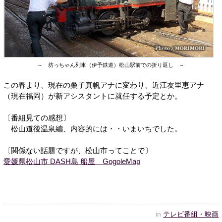
～ 坊っちゃん列車（伊予鉄道）松山駅前での折り返し ～
この春より、現在の桑子真帆アナに変わり、近江友里恵アナ
（現在福岡）が新アシスタントに就任する予定とか。
〔番組見ての感想〕
松山道後温泉編、内容的には・・いまいちでした。
〔関係ない話題ですが、松山市ってことで〕
愛媛県松山市 DASH島 船屋 GogoleMap
in
テレビ番組・映画