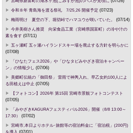
宮崎県新富町の湖水ヶ池(こみずが池)のハスが見頃に
(07/26)
令和８年 青島海を渡る祭礼 7/25,26 開催予定
(07/23)
梅雨明け 夏空の下、堀切峠でハマユウが咲いていた。
(07/14)
今井美樹さん推奨 向栄食品工業（宮崎県国富町）の冷や汁の
素を食す
(07/11)
五ヶ瀬町 五ヶ瀬ハイランドスキー場を廃止する方針を明らかに
(07/08)
「ひなたフェス2026」や「ひなタビみやざき宿泊キャンペー
ン」の情報少し
(07/06)
美郷町伝統の「御田祭」 雷雨で神輿入れ、早乙女約100人によ
る田植えは中止
(07/05)
【フォトコン】2026年 第15回 宮崎市景観フォトコンテスト
(07/05)
「みやざきKAGURAフェスティバル2026」開催（8/8 13:00～
17:30）
(07/02)
宮崎市,本日よりホテル･旅館等の宿泊料金に「宿泊税」(200円)
を導入
(07/01)