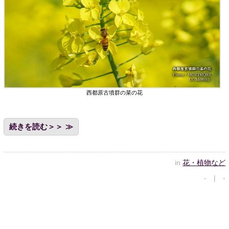
西都原古墳群の菜の花
続きを読む＞＞
in
花・植物など
- | -