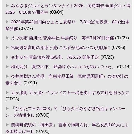
みやざきグルメとランタンナイト2026 - 同時開催 全国グルメ博
2026 8/16まで開催中
(08/04)
2026年第43回日向ひょとこ夏祭り 7/31(金)前夜祭、8/1(土)本
祭開催
(07/27)
えびの市 西川北 菅原神社 牛越祭り 毎年7月28日開催
(07/27)
宮崎県新富町の湖水ヶ池(こみずが池)のハスが見頃に
(07/26)
令和８年 青島海を渡る祭礼 7/25,26 開催予定
(07/23)
梅雨明け 夏空の下、堀切峠でハマユウが咲いていた。
(07/14)
今井美樹さん推奨 向栄食品工業（宮崎県国富町）の冷や汁の
素を食す
(07/11)
五ヶ瀬町 五ヶ瀬ハイランドスキー場を廃止する方針を明らかに
(07/08)
「ひなたフェス2026」や「ひなタビみやざき宿泊キャンペー
ン」の情報少し
(07/06)
美郷町伝統の「御田祭」 雷雨で神輿入れ、早乙女約100人によ
る田植えは中止
(07/05)