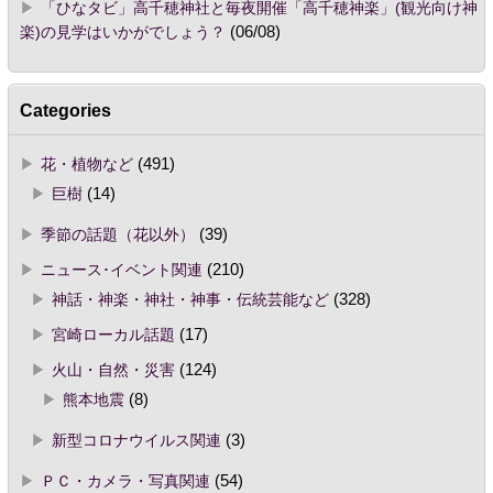
「ひなタビ」高千穂神社と毎夜開催「高千穂神楽」(観光向け神
楽)の見学はいかがでしょう？
(06/08)
Categories
花・植物など
(491)
巨樹
(14)
季節の話題（花以外）
(39)
ニュース･イベント関連
(210)
神話・神楽・神社・神事・伝統芸能など
(328)
宮崎ローカル話題
(17)
火山・自然・災害
(124)
熊本地震
(8)
新型コロナウイルス関連
(3)
ＰＣ・カメラ・写真関連
(54)