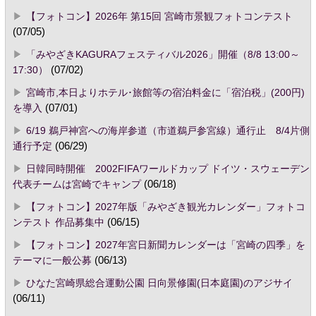
【フォトコン】2026年 第15回 宮崎市景観フォトコンテスト
(07/05)
「みやざきKAGURAフェスティバル2026」開催（8/8 13:00～
17:30）
(07/02)
宮崎市,本日よりホテル･旅館等の宿泊料金に「宿泊税」(200円)
を導入
(07/01)
6/19 鵜戸神宮への海岸参道（市道鵜戸参宮線）通行止 8/4片側
通行予定
(06/29)
日韓同時開催 2002FIFAワールドカップ ドイツ・スウェーデン
代表チームは宮崎でキャンプ
(06/18)
【フォトコン】2027年版「みやざき観光カレンダー」フォトコ
ンテスト 作品募集中
(06/15)
【フォトコン】2027年宮日新聞カレンダーは「宮崎の四季」を
テーマに一般公募
(06/13)
ひなた宮崎県総合運動公園 日向景修園(日本庭園)のアジサイ
(06/11)