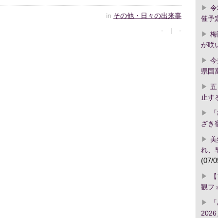
令
in
その他・日々の出来事
催予
- | -
梅
が咲
今
県国
五
止す
「
ざき
美
れ、
(07/0
【
観フ
「
2026