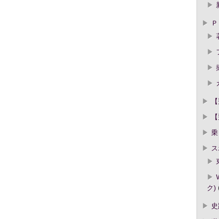
Ｐ
【
【
乗
ス
ク)
史