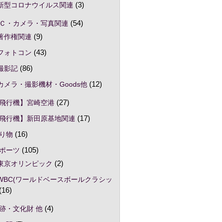
新型コロナウイルス関連
(3)
Ｃ・カメラ・写真関連
(54)
著作権関連
(9)
フォトコン
(43)
撮影記
(86)
カメラ・撮影機材・Goods他
(12)
飛行機】宮崎空港
(27)
飛行機】新田原基地関連
(17)
り物
(16)
ポーツ
(105)
東京オリンピック
(2)
WBC(ワールドベースボールクラシッ
(16)
跡・文化財 他
(4)