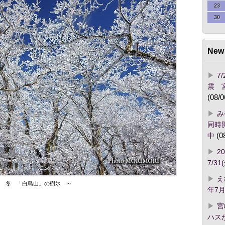
23
30
New 
7
震 
(08/0
み
同時開
中
(0
2
7/3
え
 冬 「白鳥山」の樹氷 ～
年7月
宮
ハス