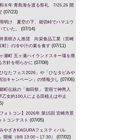
和８年 青島海を渡る祭礼 7/25,26 開
定
(07/23)
雨明け 夏空の下、堀切峠でハマユウ
いていた。
(07/14)
井美樹さん推奨 向栄食品工業（宮崎
富町）の冷や汁の素を食す
(07/11)
ヶ瀬町 五ヶ瀬ハイランドスキー場を廃
る方針を明らかに
(07/08)
ひなたフェス2026」や「ひなタビみや
宿泊キャンペーン」の情報少し
(07/06)
郷町伝統の「御田祭」 雷雨で神輿入
早乙女約100人による田植えは中止
5)
フォトコン】2026年 第15回 宮崎市景
ォトコンテスト
(07/05)
みやざきKAGURAフェスティバル
」開催（8/8 13:00～17:30）
(07/02)