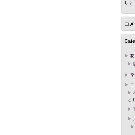
しょ
コメ
Cate
花
季
ニ
ど
(