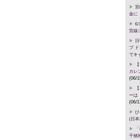
宮
金に「
6
宮線
日
プ 
でキ
【
カレ
(06/1
【
ーは
(06/1
ひ
(日
「
千穂