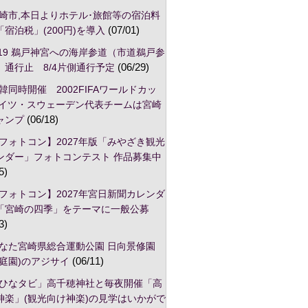
崎市,本日よりホテル･旅館等の宿泊料
宿泊税」(200円)を導入
(07/01)
/19 鵜戸神宮への海岸参道（市道鵜戸参
）通行止 8/4片側通行予定
(06/29)
韓同時開催 2002FIFAワールドカッ
ドイツ・スウェーデン代表チームは宮崎
ャンプ
(06/18)
フォトコン】2027年版「みやざき観光
ンダー」フォトコンテスト 作品募集中
5)
フォトコン】2027年宮日新聞カレンダ
「宮崎の四季」をテーマに一般公募
3)
なた宮崎県総合運動公園 日向景修園
本庭園)のアジサイ
(06/11)
ひなタビ」高千穂神社と毎夜開催「高
神楽」(観光向け神楽)の見学はいかがで