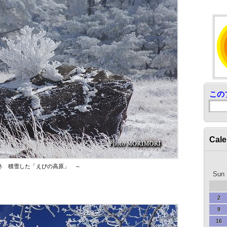
この
Cale
冬 積雪した「えびの高原」 ～
Sun
2
9
16