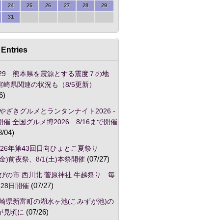
24
25
26
27
28
29
31
Entries
/29 熊本県を震源とする震度７の地
宮崎県関連の状況も（8/5更新）
6)
やざきグルメとランタンナイト2026 -
催 全国グルメ博2026 8/16まで開催
8/04)
026年第43回日向ひょとこ夏祭り
1(金)前夜祭、8/1(土)本祭開催
(07/27)
びの市 西川北 菅原神社 牛越祭り 毎
28日開催
(07/27)
崎県新富町の湖水ヶ池(こみずが池)の
が見頃に
(07/26)