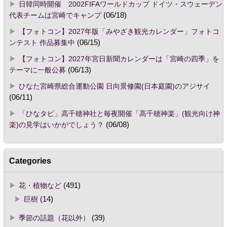
日韓同時開催 2002FIFAワールドカップ ドイツ・スウェーデン
代表チームは宮崎でキャンプ
(06/18)
【フォトコン】2027年版「みやざき観光カレンダー」フォトコ
ンテスト 作品募集中
(06/15)
【フォトコン】2027年宮日新聞カレンダーは「宮崎の四季」を
テーマに一般公募
(06/13)
ひなた宮崎県総合運動公園 日向景修園(日本庭園)のアジサイ
(06/11)
「ひなタビ」高千穂神社と毎夜開催「高千穂神楽」(観光向け神
楽)の見学はいかがでしょう？
(06/08)
Categories
花・植物など
(491)
巨樹
(14)
季節の話題（花以外）
(39)