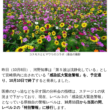
コスモスとヒマワリのコラボ（過去の撮影
昨日（10月8日）、河野知事は「第５波は沈静化している」とし
て宮崎県内に出されている
「感染拡大緊急警報」を、予定通
り、10月10日で終了
すると発表しました。
医療のひっ迫などを示す国の分科会の指標は、ステージ１の状
況まで下がっており、現在、レベル３の「感染拡大緊急警報」
となっている県独自の警報レベルは、
10月11日から当面の間、
レベル２の「特別警報」に移行
します。