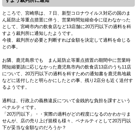
すよう裁判所に通知
ところで、宮崎県は、７日、新型コロナウイルス対応の国のま
ん延防止等重点措置に伴う、営業時間短縮命令に従わなかった
として、宮崎市内の飲食店など13店舗に20万円以下の過料を科
すよう裁判所に通知したようです。
今後、裁判所が必要と判断すれば金額を決定して過料を命じる
との事。
お隣、鹿児島県でも まん延防止等重点措置の期間中に営業時
間短縮要請に応じなかった鹿児島市内の飲食店13店のうち11店
について、20万円以下の過料を科すための通知書を鹿児島地裁
などに送付したと明らかにしたとの事、残り2店分も近く送付す
るようです。
過料は、行政上の義務違反について金銭的な負担を課すという
ペナルティです。
「20万円以下」・・実際の過料がどの程度になるのかわかりま
せんが、店の売り上げ規模も様々、ペナルティとして20万円以
下が妥当な金額なのだろうか？