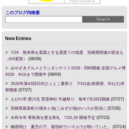
このブログ内検索
New Entries
7/29 熊本県を震源とする震度７の地震 宮崎県関連の状況も
（8/5更新）
(08/06)
みやざきグルメとランタンナイト2026 - 同時開催 全国グルメ博
2026 8/16まで開催中
(08/04)
2026年第43回日向ひょとこ夏祭り 7/31(金)前夜祭、8/1(土)本
祭開催
(07/27)
えびの市 西川北 菅原神社 牛越祭り 毎年7月28日開催
(07/27)
宮崎県新富町の湖水ヶ池(こみずが池)のハスが見頃に
(07/26)
令和８年 青島海を渡る祭礼 7/25,26 開催予定
(07/23)
梅雨明け 夏空の下、堀切峠でハマユウが咲いていた。
(07/14)