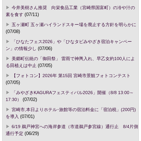
今井美樹さん推奨 向栄食品工業（宮崎県国富町）の冷や汁の
素を食す
(07/11)
五ヶ瀬町 五ヶ瀬ハイランドスキー場を廃止する方針を明らかに
(07/08)
「ひなたフェス2026」や「ひなタビみやざき宿泊キャンペー
ン」の情報少し
(07/06)
美郷町伝統の「御田祭」 雷雨で神輿入れ、早乙女約100人によ
る田植えは中止
(07/05)
【フォトコン】2026年 第15回 宮崎市景観フォトコンテスト
(07/05)
「みやざきKAGURAフェスティバル2026」開催（8/8 13:00～
17:30）
(07/02)
宮崎市,本日よりホテル･旅館等の宿泊料金に「宿泊税」(200円)
を導入
(07/01)
6/19 鵜戸神宮への海岸参道（市道鵜戸参宮線）通行止 8/4片側
通行予定
(06/29)