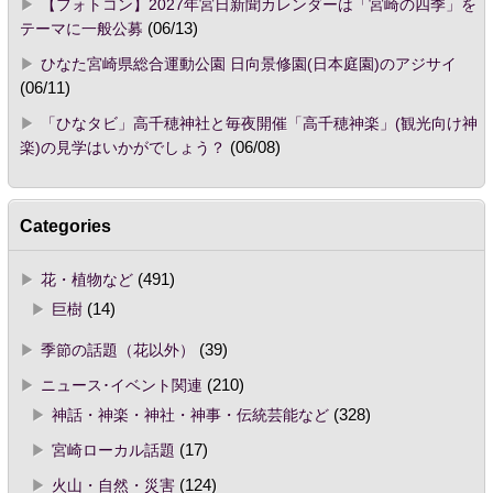
【フォトコン】2027年宮日新聞カレンダーは「宮崎の四季」を
テーマに一般公募
(06/13)
ひなた宮崎県総合運動公園 日向景修園(日本庭園)のアジサイ
(06/11)
「ひなタビ」高千穂神社と毎夜開催「高千穂神楽」(観光向け神
楽)の見学はいかがでしょう？
(06/08)
Categories
花・植物など
(491)
巨樹
(14)
季節の話題（花以外）
(39)
ニュース･イベント関連
(210)
神話・神楽・神社・神事・伝統芸能など
(328)
宮崎ローカル話題
(17)
火山・自然・災害
(124)