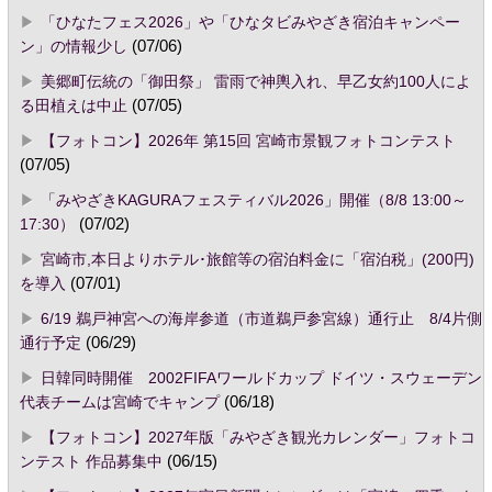
「ひなたフェス2026」や「ひなタビみやざき宿泊キャンペー
ン」の情報少し
(07/06)
美郷町伝統の「御田祭」 雷雨で神輿入れ、早乙女約100人によ
る田植えは中止
(07/05)
【フォトコン】2026年 第15回 宮崎市景観フォトコンテスト
(07/05)
「みやざきKAGURAフェスティバル2026」開催（8/8 13:00～
17:30）
(07/02)
宮崎市,本日よりホテル･旅館等の宿泊料金に「宿泊税」(200円)
を導入
(07/01)
6/19 鵜戸神宮への海岸参道（市道鵜戸参宮線）通行止 8/4片側
通行予定
(06/29)
日韓同時開催 2002FIFAワールドカップ ドイツ・スウェーデン
代表チームは宮崎でキャンプ
(06/18)
【フォトコン】2027年版「みやざき観光カレンダー」フォトコ
ンテスト 作品募集中
(06/15)