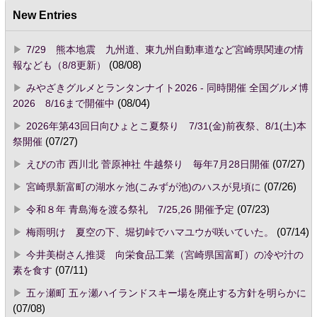
New Entries
7/29 熊本地震 九州道、東九州自動車道など宮崎県関連の情
報なども（8/8更新）
(08/08)
みやざきグルメとランタンナイト2026 - 同時開催 全国グルメ博
2026 8/16まで開催中
(08/04)
2026年第43回日向ひょとこ夏祭り 7/31(金)前夜祭、8/1(土)本
祭開催
(07/27)
えびの市 西川北 菅原神社 牛越祭り 毎年7月28日開催
(07/27)
宮崎県新富町の湖水ヶ池(こみずが池)のハスが見頃に
(07/26)
令和８年 青島海を渡る祭礼 7/25,26 開催予定
(07/23)
梅雨明け 夏空の下、堀切峠でハマユウが咲いていた。
(07/14)
今井美樹さん推奨 向栄食品工業（宮崎県国富町）の冷や汁の
素を食す
(07/11)
五ヶ瀬町 五ヶ瀬ハイランドスキー場を廃止する方針を明らかに
(07/08)