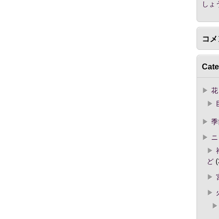
しょ
コメ
Cate
花
季
ニ
ど
(