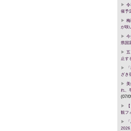
令
催予
梅
が咲
今
県国
五
止す
「
ざき
美
れ、
(07/0
【
観フ
「
2026