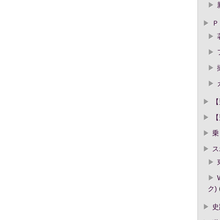
Ｐ
【
【
乗
ス
ク)
史