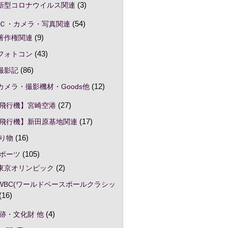
新型コロナウイルス関連
(3)
Ｃ・カメラ・写真関連
(54)
著作権関連
(9)
フォトコン
(43)
撮影記
(86)
カメラ・撮影機材・Goods他
(12)
飛行機】宮崎空港
(27)
飛行機】新田原基地関連
(17)
り物
(16)
ポーツ
(105)
東京オリンピック
(2)
WBC(ワールドベースボールクラシッ
(16)
跡・文化財 他
(4)