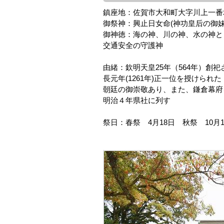
鎮座地：佐賀市大和町大字川上一番
御祭神：興止日女命(神功皇后の御妹
御神徳：海の神、川の神、水の神と
交通安全の守護神
由緒：欽明天皇25年（564年）創
長元年(1261年)正一位を授けられた
朝廷の御崇敬あり、また、鎌倉幕府
明治４年県社に列す
祭日：春祭 4月18日 秋祭 10月