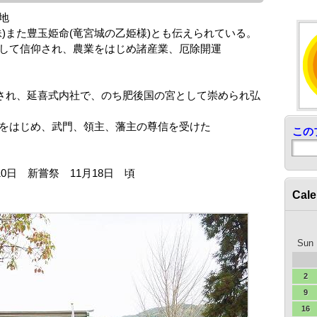
地
)また豊玉姫命(竜宮城の乙姫様)とも伝えられている。
して信仰され、農業をはじめ諸産業、厄除開運
祀され、延喜式内社で、のち肥後国の宮として崇められ弘
をはじめ、武門、領主、藩主の尊信を受けた
この
10日 新嘗祭 11月18日 頃
Cale
Sun
2
9
16