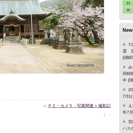
23
30
New 
7
震 
(08/0
み
同時開
中
(0
2
7/3
in
ＰＣ・カメラ・写真関連 > 撮影記
え
年7月
- | -
宮
ハス