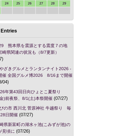
24
25
26
27
28
29
Entries
/29 熊本県を震源とする震度７の地
宮崎県関連の状況も（8/7更新）
7)
やざきグルメとランタンナイト2026 -
催 全国グルメ博2026 8/16まで開催
8/04)
026年第43回日向ひょとこ夏祭り
1(金)前夜祭、8/1(土)本祭開催
(07/27)
びの市 西川北 菅原神社 牛越祭り 毎
28日開催
(07/27)
崎県新富町の湖水ヶ池(こみずが池)の
が見頃に
(07/26)