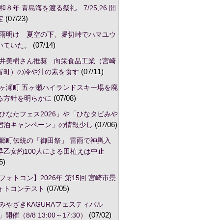
和８年 青島海を渡る祭礼 7/25,26 開
定
(07/23)
雨明け 夏空の下、堀切峠でハマユウ
いていた。
(07/14)
井美樹さん推奨 向栄食品工業（宮崎
富町）の冷や汁の素を食す
(07/11)
ヶ瀬町 五ヶ瀬ハイランドスキー場を廃
る方針を明らかに
(07/08)
ひなたフェス2026」や「ひなタビみや
宿泊キャンペーン」の情報少し
(07/06)
郷町伝統の「御田祭」 雷雨で神輿入
早乙女約100人による田植えは中止
5)
フォトコン】2026年 第15回 宮崎市景
ォトコンテスト
(07/05)
みやざきKAGURAフェスティバル
」開催（8/8 13:00～17:30）
(07/02)