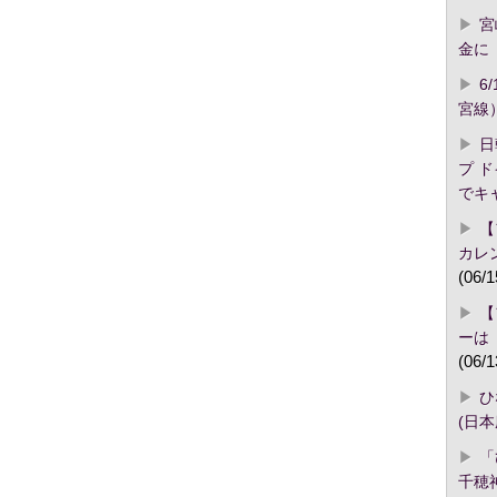
宮
金に「
6
宮線
日
プ 
でキ
【
カレ
(06/1
【
ーは
(06/1
ひ
(日
「
千穂