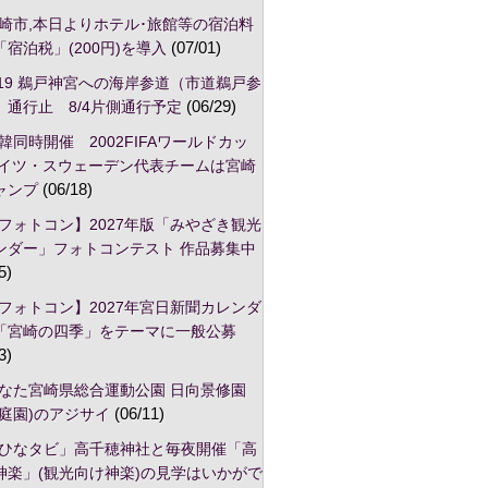
崎市,本日よりホテル･旅館等の宿泊料
宿泊税」(200円)を導入
(07/01)
/19 鵜戸神宮への海岸参道（市道鵜戸参
）通行止 8/4片側通行予定
(06/29)
韓同時開催 2002FIFAワールドカッ
ドイツ・スウェーデン代表チームは宮崎
ャンプ
(06/18)
フォトコン】2027年版「みやざき観光
ンダー」フォトコンテスト 作品募集中
5)
フォトコン】2027年宮日新聞カレンダ
「宮崎の四季」をテーマに一般公募
3)
なた宮崎県総合運動公園 日向景修園
本庭園)のアジサイ
(06/11)
ひなタビ」高千穂神社と毎夜開催「高
神楽」(観光向け神楽)の見学はいかがで