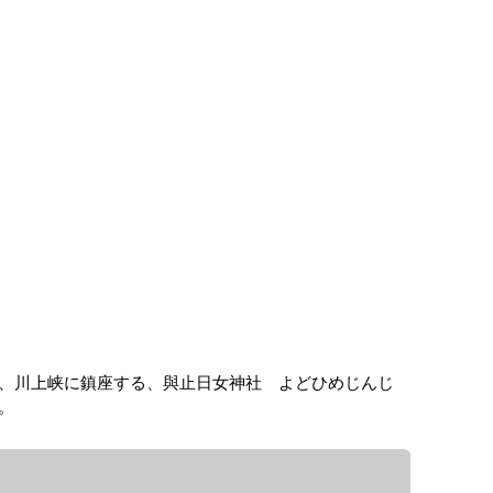
、川上峡に鎮座する、與止日女神社 よどひめじんじ
。