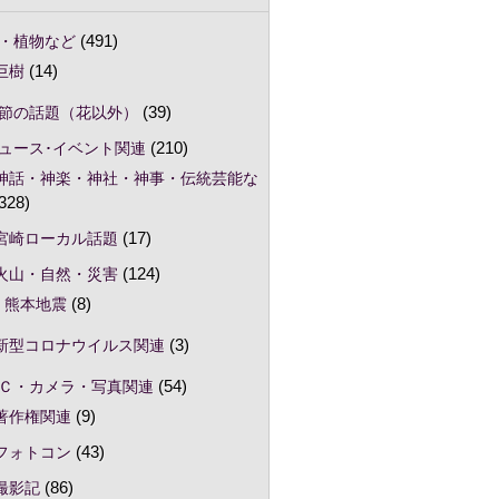
・植物など
(491)
巨樹
(14)
節の話題（花以外）
(39)
ュース･イベント関連
(210)
神話・神楽・神社・神事・伝統芸能な
328)
宮崎ローカル話題
(17)
火山・自然・災害
(124)
熊本地震
(8)
新型コロナウイルス関連
(3)
Ｃ・カメラ・写真関連
(54)
著作権関連
(9)
フォトコン
(43)
撮影記
(86)