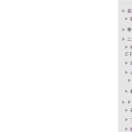
花
季
ニ
ど
(
Ｐ