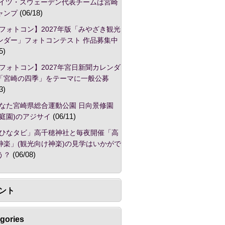
ドイツ・スウェーデン代表チームは宮崎
ャンプ
(06/18)
フォトコン】2027年版「みやざき観光
ンダー」フォトコンテスト 作品募集中
5)
フォトコン】2027年宮日新聞カレンダ
「宮崎の四季」をテーマに一般公募
3)
なた宮崎県総合運動公園 日向景修園
本庭園)のアジサイ
(06/11)
ひなタビ」高千穂神社と毎夜開催「高
神楽」(観光向け神楽)の見学はいかがで
う？
(06/08)
ント
gories