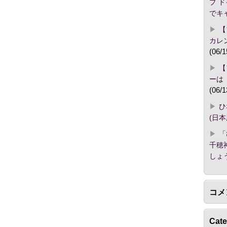
プ 
でキ
【
カレ
(06/1
【
ーは
(06/1
ひ
(日
「
千穂
しょ
コメ
Cate