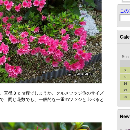
この
Cale
Sun
2
9
16
23
、直径３ｃｍ程でしょうか、クルメツツジ位のサイズ
30
で、同じ花数でも、一般的な一重のツツジと比べると
New 