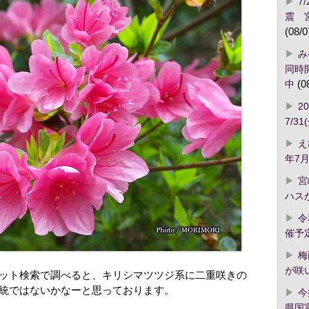
7
震 
(08/0
み
同時開
中
(0
2
7/3
え
年7月
宮
ハス
令
催予
梅
が咲
ット検索で調べると、キリシマツツジ系に二重咲きの
統ではないかなーと思っております。
今
県国