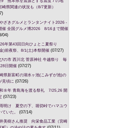
/29 熊本県を震源とする震度７の地
宮崎県関連の状況も（8/7更新）
7)
やざきグルメとランタンナイト2026 -
催 全国グルメ博2026 8/16まで開催
8/04)
026年第43回日向ひょとこ夏祭り
1(金)前夜祭、8/1(土)本祭開催
(07/27)
びの市 西川北 菅原神社 牛越祭り 毎
28日開催
(07/27)
崎県新富町の湖水ヶ池(こみずが池)の
が見頃に
(07/26)
和８年 青島海を渡る祭礼 7/25,26 開
定
(07/23)
雨明け 夏空の下、堀切峠でハマユウ
いていた。
(07/14)
井美樹さん推奨 向栄食品工業（宮崎
富町）の冷や汁の素を食す
(07/11)