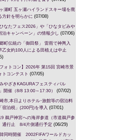
ヶ瀬町 五ヶ瀬ハイランドスキー場を廃
る方針を明らかに
(07/08)
ひなたフェス2026」や「ひなタビみや
宿泊キャンペーン」の情報少し
(07/06)
郷町伝統の「御田祭」 雷雨で神輿入
早乙女約100人による田植えは中止
5)
フォトコン】2026年 第15回 宮崎市景
ォトコンテスト
(07/05)
みやざきKAGURAフェスティバル
」開催（8/8 13:00～17:30）
(07/02)
崎市,本日よりホテル･旅館等の宿泊料
宿泊税」(200円)を導入
(07/01)
/19 鵜戸神宮への海岸参道（市道鵜戸参
）通行止 8/4片側通行予定
(06/29)
韓同時開催 2002FIFAワールドカッ