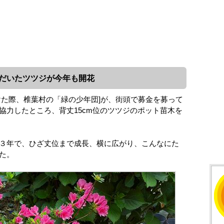
ただいたツツジが今年も開花
けた際、椎葉村の「緑の少年団]が、街頭で募金を募って
協力したところ、背丈15cm位のツツジのポット苗木を
３年で、ひざ丈位まで成長、横に広がり、こんなにた
た。