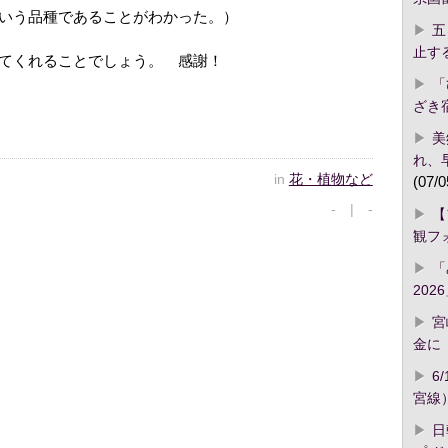
いう品種であることがわかった。）
五
止す
てくれることでしょう。 感謝！
「
ざき
美
れ、
in
花・植物など
(07/0
- | -
【
観フ
「
2026
宮
金に「
6
宮線
日